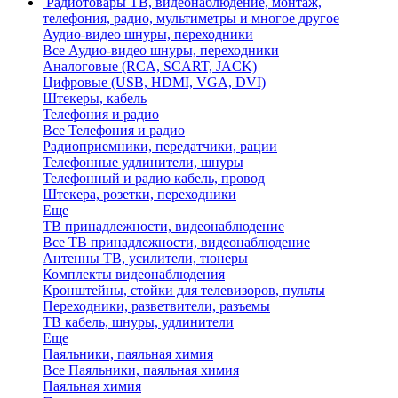
Радиотовары
ТВ, видеонаблюдение, монтаж,
телефония, радио, мультиметры и многое другое
Аудио-видео шнуры, переходники
Все Аудио-видео шнуры, переходники
Аналоговые (RCA, SCART, JACK)
Цифровые (USB, HDMI, VGA, DVI)
Штекеры, кабель
Телефония и радио
Все Телефония и радио
Радиоприемники, передатчики, рации
Телефонные удлинители, шнуры
Телефонный и радио кабель, провод
Штекера, розетки, переходники
Еще
ТВ принадлежности, видеонаблюдение
Все ТВ принадлежности, видеонаблюдение
Антенны ТВ, усилители, тюнеры
Комплекты видеонаблюдения
Кронштейны, стойки для телевизоров, пульты
Переходники, разветвители, разъемы
ТВ кабель, шнуры, удлинители
Еще
Паяльники, паяльная химия
Все Паяльники, паяльная химия
Паяльная химия