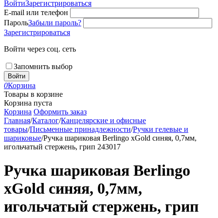
Войти
Зарегистрироваться
E-mail или телефон
Пароль
Забыли пароль?
Зарегистрироваться
Войти через соц. сеть
Запомнить выбор
Войти
0
Корзина
Товары в корзине
Корзина пуста
Корзина
Оформить заказ
Главная
/
Каталог
/
Канцелярские и офисные
товары
/
Письменные принадлежности
/
Ручки гелевые и
шариковые
/
Ручка шариковая Berlingo xGold синяя, 0,7мм,
игольчатый стержень, грип 243017
Ручка шариковая Berlingo
xGold синяя, 0,7мм,
игольчатый стержень, грип