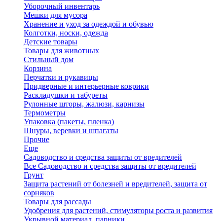
Уборочный инвентарь
Мешки для мусора
Хранение и уход за одеждой и обувью
Колготки, носки, одежда
Детские товары
Товары для животных
Стильный дом
Корзина
Перчатки и рукавицы
Придверные и интерьерные коврики
Раскладушки и табуреты
Рулонные шторы, жалюзи, карнизы
Термометры
Упаковка (пакеты, пленка)
Шнуры, веревки и шпагаты
Прочие
Еще
Садоводство и средства защиты от вредителей
Все Садоводство и средства защиты от вредителей
Грунт
Защита растений от болезней и вредителей, защита от
сорняков
Товары для рассады
Удобрения для растений, стимуляторы роста и развития
Укрывной материал, парники