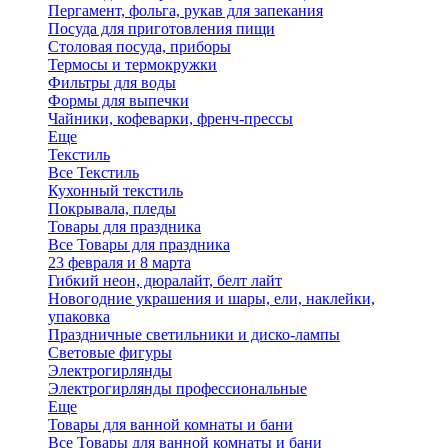
Пергамент, фольга, рукав для запекания
Посуда для приготовления пищи
Столовая посуда, приборы
Термосы и термокружки
Фильтры для воды
Формы для выпечки
Чайники, кофеварки, френч-прессы
Еще
Текстиль
Все Текстиль
Кухонный текстиль
Покрывала, пледы
Товары для праздника
Все Товары для праздника
23 февраля и 8 марта
Гибкий неон, дюралайт, белт лайт
Новогодние украшения и шары, ели, наклейки,
упаковка
Праздничные светильники и диско-лампы
Световые фигуры
Электрогирлянды
Электрогирлянды профессиональные
Еще
Товары для ванной комнаты и бани
Все Товары для ванной комнаты и бани