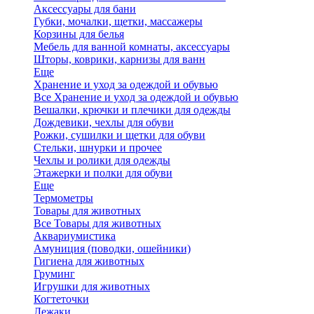
Аксессуары для бани
Губки, мочалки, щетки, массажеры
Корзины для белья
Мебель для ванной комнаты, аксессуары
Шторы, коврики, карнизы для ванн
Еще
Хранение и уход за одеждой и обувью
Все Хранение и уход за одеждой и обувью
Вешалки, крючки и плечики для одежды
Дождевики, чехлы для обуви
Рожки, сушилки и щетки для обуви
Стельки, шнурки и прочее
Чехлы и ролики для одежды
Этажерки и полки для обуви
Еще
Термометры
Товары для животных
Все Товары для животных
Аквариумистика
Амуниция (поводки, ошейники)
Гигиена для животных
Груминг
Игрушки для животных
Когтеточки
Лежаки