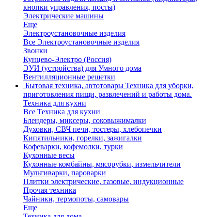
кнопки управления, посты)
Электрические машины
Еще
Электроустановочные изделия
Все Электроустановочные изделия
Звонки
Кунцево-Электро (Россия)
ЭУИ (устройства) для Умного дома
Вентилляционные решетки
Бытовая техника, автотовары
Техника для уборки,
приготовления пищи, развлечений и работы дома.
Техника для кухни
Все Техника для кухни
Блендеры, миксеры, соковыжималки
Духовки, СВЧ печи, тостеры, хлебопечки
Кипятильники, горелки, зажигалки
Кофеварки, кофемолки, турки
Кухонные весы
Кухонные комбайны, мясорубки, измельчители
Мультиварки, пароварки
Плитки электрические, газовые, индукционные
Прочая техника
Чайники, термопоты, самовары
Еще
Техника для дома