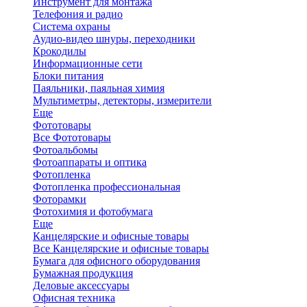
Инструмент для монтажа
Телефония и радио
Система охраны
Аудио-видео шнуры, переходники
Крокодилы
Информационные сети
Блоки питания
Паяльники, паяльная химия
Мультиметры, детекторы, измерители
Еще
Фототовары
Все Фототовары
Фотоальбомы
Фотоаппараты и оптика
Фотопленка
Фотопленка профессиональная
Фоторамки
Фотохимия и фотобумага
Еще
Канцелярские и офисные товары
Все Канцелярские и офисные товары
Бумага для офисного оборудования
Бумажная продукция
Деловые аксессуары
Офисная техника