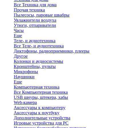
Все Техника для дома
Прочая техника
Пылесосы, паровые швабры
Увлажнители воздуха
Утюги, отпариватели
Часы
Еще
Теле- и аудиотехника
Все Теле- и аудиотехника
Диктофоны, радиоприемники, плееры
Другое
Колонки и аудиосистемы
Кронштейны, пульты
Микрофоны
Наушники
Еще
Компьютерная техника
Все Компьютерная техника
USB шнуры, штекера, хабы
Web-камера
Аксессуары к компьютеру
Аксессуары к ноутбуку
Дополнительные устройства
Игровые устройства для PC