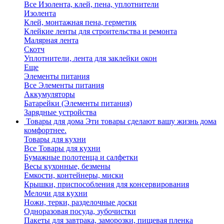
Все Изолента, клей, пена, уплотнители
Изолента
Клей, монтажная пена, герметик
Клейкие ленты для строительства и ремонта
Малярная лента
Скотч
Уплотнители, лента для заклейки окон
Еще
Элементы питания
Все Элементы питания
Аккумуляторы
Батарейки (Элементы питания)
Зарядные устройства
Товары для дома
Эти товары сделают вашу жизнь дома
комфортнее.
Товары для кухни
Все Товары для кухни
Бумажные полотенца и салфетки
Весы кухонные, безмены
Емкости, контейнеры, миски
Крышки, приспособления для консервирования
Мелочи для кухни
Ножи, терки, разделочные доски
Одноразовая посуда, зубочистки
Пакеты для завтрака, заморозки, пищевая пленка