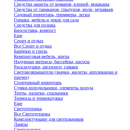
Средства защиты от комаров, клещей, мошкары
Средства от тараканов, грызунов, моли, муравьев
Садовый инвентарь, триммеры, лески
Горшки, мебель и декор для сада
Средства для полива
Биосоставы, компост
Еще
Спорт и отдых
Все Спорт и отдых
Барбекю и гриль
Кемпинговая мебель, зонты
Надувные матрасы, бассейны, насосы
Раскладушки, шезлонги, гамаки
Световозвращатели (значки, жилеты, аппликации и
прочее)
Спортивный инвентарь
Сумки-холодильники, элементы холода
Тенты, палатки, спальники
Термосы и термокружки
Еще
Светотехника
Все Светотехника
Комплектующие для светильников
Лампы
Светильники