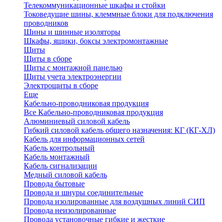
Телекоммуникационные шкафы и стойки
Токоведущие шины, клеммные блоки для подключения
проводников
Шины и шинные изоляторы
Шкафы, ящики, боксы электромонтажные
Щиты
Щиты в сборе
Щиты с монтажной панелью
Щиты учета электроэнергии
Электрощиты в сборе
Еще
Кабельно-проводниковая продукция
Все Кабельно-проводниковая продукция
Алюминиевый силовой кабель
Гибкий силовой кабель общего назначения: КГ (КГ-ХЛ)
Кабель для информационных сетей
Кабель контрольный
Кабель монтажный
Кабель сигнализации
Медный силовой кабель
Провода бытовые
Провода и шнуры соединительные
Провода изолированные для воздушных линий СИП
Провода неизолированные
Провода установочные гибкие и жесткие