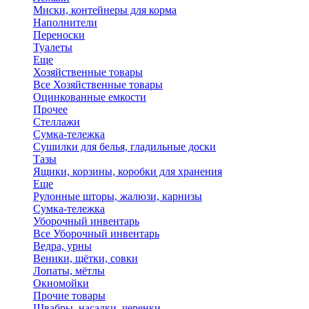
Миски, контейнеры для корма
Наполнители
Переноски
Туалеты
Еще
Хозяйственные товары
Все Хозяйственные товары
Оцинкованные емкости
Прочее
Стеллажи
Сумка-тележка
Сушилки для белья, гладильные доски
Тазы
Ящики, корзины, коробки для хранения
Еще
Рулонные шторы, жалюзи, карнизы
Сумка-тележка
Уборочный инвентарь
Все Уборочный инвентарь
Ведра, урны
Веники, щётки, совки
Лопаты, мётлы
Окномойки
Прочие товары
Швабры, насадки, черенки