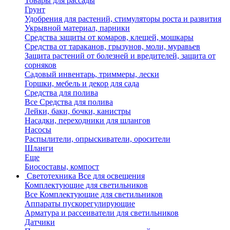
Товары для рассады
Грунт
Удобрения для растений, стимуляторы роста и развития
Укрывной материал, парники
Средства защиты от комаров, клещей, мошкары
Средства от тараканов, грызунов, моли, муравьев
Защита растений от болезней и вредителей, защита от
сорняков
Садовый инвентарь, триммеры, лески
Горшки, мебель и декор для сада
Средства для полива
Все Средства для полива
Лейки, баки, бочки, канистры
Насадки, переходники для шлангов
Насосы
Распылители, опрыскиватели, оросители
Шланги
Еще
Биосоставы, компост
Светотехника
Все для освещения
Комплектующие для светильников
Все Комплектующие для светильников
Аппараты пускорегулирующие
Арматура и рассеиватели для светильников
Датчики