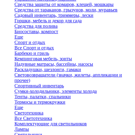
Средства защиты от комаров, клещей, мошкары
Средства от тараканов, грызунов, моли, муравьев
Садовый инвентарь, триммеры, лески
Горшки, мебель и декор для сада
Средства для полива
Биосоставы, компост
Еще
Спорт и отдых
Все Спорт и отдых
Барбекю и гриль
Кемпинговая мебель, зонты
Надувные матрасы, бассейны, насосы
Раскладушки, шезлонги, гамаки
Световозвращатели (значки, жилеты, аппликации и
прочее)
Спортивный инвентарь
Сумки-холодильники, элементы холода
Тенты, палатки, спальники
Термосы и термокружки
Еще
Светотехника
Все Светотехника
Комплектующие для светильников
Лампы
Светильники