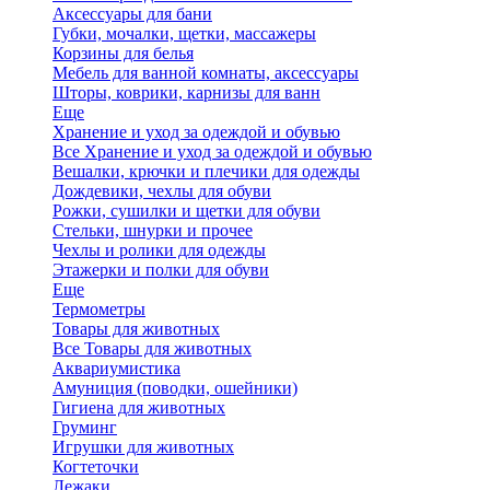
Аксессуары для бани
Губки, мочалки, щетки, массажеры
Корзины для белья
Мебель для ванной комнаты, аксессуары
Шторы, коврики, карнизы для ванн
Еще
Хранение и уход за одеждой и обувью
Все Хранение и уход за одеждой и обувью
Вешалки, крючки и плечики для одежды
Дождевики, чехлы для обуви
Рожки, сушилки и щетки для обуви
Стельки, шнурки и прочее
Чехлы и ролики для одежды
Этажерки и полки для обуви
Еще
Термометры
Товары для животных
Все Товары для животных
Аквариумистика
Амуниция (поводки, ошейники)
Гигиена для животных
Груминг
Игрушки для животных
Когтеточки
Лежаки