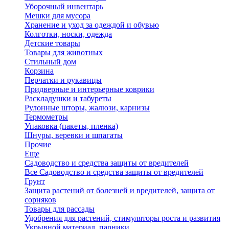
Уборочный инвентарь
Мешки для мусора
Хранение и уход за одеждой и обувью
Колготки, носки, одежда
Детские товары
Товары для животных
Стильный дом
Корзина
Перчатки и рукавицы
Придверные и интерьерные коврики
Раскладушки и табуреты
Рулонные шторы, жалюзи, карнизы
Термометры
Упаковка (пакеты, пленка)
Шнуры, веревки и шпагаты
Прочие
Еще
Садоводство и средства защиты от вредителей
Все Садоводство и средства защиты от вредителей
Грунт
Защита растений от болезней и вредителей, защита от
сорняков
Товары для рассады
Удобрения для растений, стимуляторы роста и развития
Укрывной материал, парники