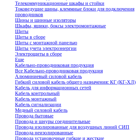
Телекоммуникационные шкафы и стойки
Токоведущие шины, клеммные блоки для подключения
проводников
Шины и шинные изоляторы
Шкафы, ящики, боксы электромонтажные
Щиты
Щиты в сборе
Щиты с монтажной панелью
Щиты учета электроэнергии
Электрощиты в сборе
Еще
Кабельно-проводниковая продукция
Все Кабельно-проводниковая продукция
Алюминиевый силовой кабель
Гибкий силовой кабель общего назначения: КГ (КГ-ХЛ)
Кабель для информационных сетей
Кабель контрольный
Кабель монтажный
Кабель сигнализации
Медный силовой кабель
Провода бытовые
Провода и шнуры соединительные
Провода изолированные для воздушных линий СИП
Провода неизолированные
Провода установочные гибкие и жесткие