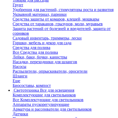
Товары для рассады
Грунт
Удобрения для растений, стимуляторы роста и развития
Укрывной материал, парники
Средства защиты от комаров, клещей, мошкары
Средства от тараканов, грызунов, моли, муравьев
Защита растений от болезней и вредителей, защита от
сорняков
Садовый инвентарь, триммеры, лески
Горшки, мебель и декор для сада
Средства для полива
Все Средства для полива
Лейки, баки, бочки, канистры
Насадки, переходники для шлангов
Насосы
Распылители, опрыскиватели, оросители
Шланги
Еще
Биосоставы, компост
Светотехника
Все для освещения
Комплектующие для светильников
Все Комплектующие для светильников
Аппараты пускорегулирующие
Арматура и рассеиватели для светильников
Датчики