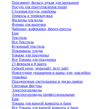
Пергамент, фольга, рукав для запекания
Посуда для приготовления пищи
Столовая посуда, приборы
Термосы и термокружки
Фильтры для воды
Формы для выпечки
Чайники, кофеварки, френч-прессы
Еще
Текстиль
Все Текстиль
Кухонный текстиль
Покрывала, пледы
Товары для праздника
Все Товары для праздника
23 февраля и 8 марта
Гибкий неон, дюралайт, белт лайт
Новогодние украшения и шары, ели, наклейки,
упаковка
Праздничные светильники и диско-лампы
Световые фигуры
Электрогирлянды
Электрогирлянды профессиональные
Еще
Товары для ванной комнаты и бани
Все Товары для ванной комнаты и бани