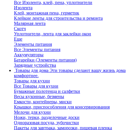
Все Изолента, клей, пена, уплотнители
Изолента
Клей, монтажная пена, герметик
Клейкие ленты для строительства и ремонта
Малярная лента
Скотч
Уплотнители, лента для заклейки окон
Еще
Элементы питания
Все Элементы питания
Аккумуляторы
Батарейки (Элементы питания)
Зарядные устройства
Товары для дома
Эти товары сделают вашу жизнь дома
комфортнее.
Товары для кухни
Все Товары для кухни
Бумажные полотенца и салфетки
Весы кухонные, безмены
Емкости, контейнеры, миски
Крышки, приспособления для консервирования
Мелочи для кухни
Ножи, терки, разделочные доски
Одноразовая посуда, зубочистки
Пакеты для завтрака, заморозки, пищевая пленка