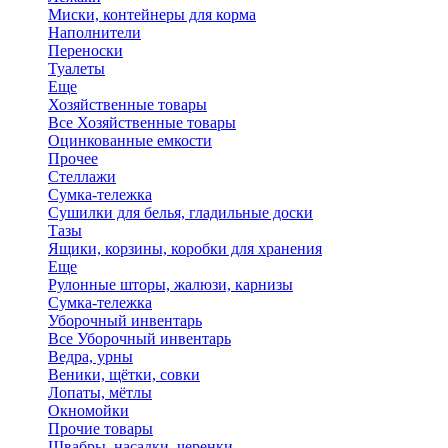
Миски, контейнеры для корма
Наполнители
Переноски
Туалеты
Еще
Хозяйственные товары
Все Хозяйственные товары
Оцинкованные емкости
Прочее
Стеллажи
Сумка-тележка
Сушилки для белья, гладильные доски
Тазы
Ящики, корзины, коробки для хранения
Еще
Рулонные шторы, жалюзи, карнизы
Сумка-тележка
Уборочный инвентарь
Все Уборочный инвентарь
Ведра, урны
Веники, щётки, совки
Лопаты, мётлы
Окномойки
Прочие товары
Швабры, насадки, черенки