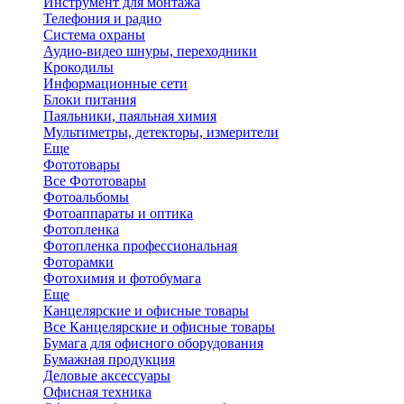
Инструмент для монтажа
Телефония и радио
Система охраны
Аудио-видео шнуры, переходники
Крокодилы
Информационные сети
Блоки питания
Паяльники, паяльная химия
Мультиметры, детекторы, измерители
Еще
Фототовары
Все Фототовары
Фотоальбомы
Фотоаппараты и оптика
Фотопленка
Фотопленка профессиональная
Фоторамки
Фотохимия и фотобумага
Еще
Канцелярские и офисные товары
Все Канцелярские и офисные товары
Бумага для офисного оборудования
Бумажная продукция
Деловые аксессуары
Офисная техника