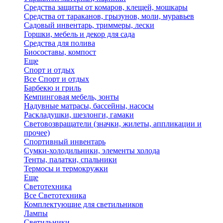
Средства защиты от комаров, клещей, мошкары
Средства от тараканов, грызунов, моли, муравьев
Садовый инвентарь, триммеры, лески
Горшки, мебель и декор для сада
Средства для полива
Биосоставы, компост
Еще
Спорт и отдых
Все Спорт и отдых
Барбекю и гриль
Кемпинговая мебель, зонты
Надувные матрасы, бассейны, насосы
Раскладушки, шезлонги, гамаки
Световозвращатели (значки, жилеты, аппликации и
прочее)
Спортивный инвентарь
Сумки-холодильники, элементы холода
Тенты, палатки, спальники
Термосы и термокружки
Еще
Светотехника
Все Светотехника
Комплектующие для светильников
Лампы
Светильники