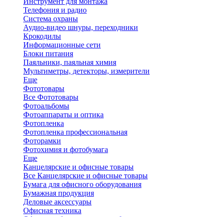
Инструмент для монтажа
Телефония и радио
Система охраны
Аудио-видео шнуры, переходники
Крокодилы
Информационные сети
Блоки питания
Паяльники, паяльная химия
Мультиметры, детекторы, измерители
Еще
Фототовары
Все Фототовары
Фотоальбомы
Фотоаппараты и оптика
Фотопленка
Фотопленка профессиональная
Фоторамки
Фотохимия и фотобумага
Еще
Канцелярские и офисные товары
Все Канцелярские и офисные товары
Бумага для офисного оборудования
Бумажная продукция
Деловые аксессуары
Офисная техника