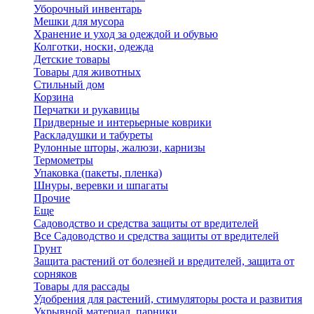
Уборочный инвентарь
Мешки для мусора
Хранение и уход за одеждой и обувью
Колготки, носки, одежда
Детские товары
Товары для животных
Стильный дом
Корзина
Перчатки и рукавицы
Придверные и интерьерные коврики
Раскладушки и табуреты
Рулонные шторы, жалюзи, карнизы
Термометры
Упаковка (пакеты, пленка)
Шнуры, веревки и шпагаты
Прочие
Еще
Садоводство и средства защиты от вредителей
Все Садоводство и средства защиты от вредителей
Грунт
Защита растений от болезней и вредителей, защита от
сорняков
Товары для рассады
Удобрения для растений, стимуляторы роста и развития
Укрывной материал, парники