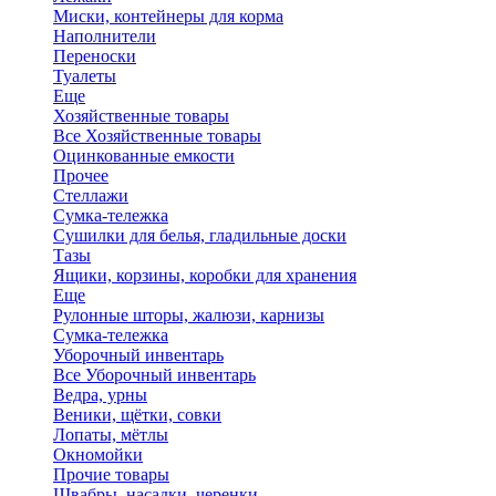
Миски, контейнеры для корма
Наполнители
Переноски
Туалеты
Еще
Хозяйственные товары
Все Хозяйственные товары
Оцинкованные емкости
Прочее
Стеллажи
Сумка-тележка
Сушилки для белья, гладильные доски
Тазы
Ящики, корзины, коробки для хранения
Еще
Рулонные шторы, жалюзи, карнизы
Сумка-тележка
Уборочный инвентарь
Все Уборочный инвентарь
Ведра, урны
Веники, щётки, совки
Лопаты, мётлы
Окномойки
Прочие товары
Швабры, насадки, черенки