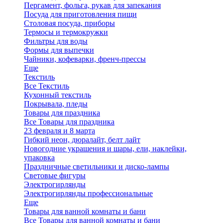
Пергамент, фольга, рукав для запекания
Посуда для приготовления пищи
Столовая посуда, приборы
Термосы и термокружки
Фильтры для воды
Формы для выпечки
Чайники, кофеварки, френч-прессы
Еще
Текстиль
Все Текстиль
Кухонный текстиль
Покрывала, пледы
Товары для праздника
Все Товары для праздника
23 февраля и 8 марта
Гибкий неон, дюралайт, белт лайт
Новогодние украшения и шары, ели, наклейки,
упаковка
Праздничные светильники и диско-лампы
Световые фигуры
Электрогирлянды
Электрогирлянды профессиональные
Еще
Товары для ванной комнаты и бани
Все Товары для ванной комнаты и бани