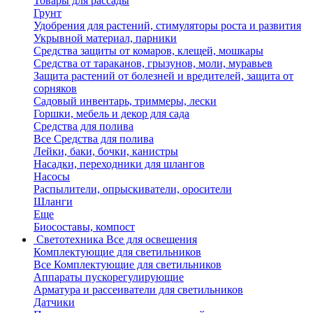
Товары для рассады
Грунт
Удобрения для растений, стимуляторы роста и развития
Укрывной материал, парники
Средства защиты от комаров, клещей, мошкары
Средства от тараканов, грызунов, моли, муравьев
Защита растений от болезней и вредителей, защита от
сорняков
Садовый инвентарь, триммеры, лески
Горшки, мебель и декор для сада
Средства для полива
Все Средства для полива
Лейки, баки, бочки, канистры
Насадки, переходники для шлангов
Насосы
Распылители, опрыскиватели, оросители
Шланги
Еще
Биосоставы, компост
Светотехника
Все для освещения
Комплектующие для светильников
Все Комплектующие для светильников
Аппараты пускорегулирующие
Арматура и рассеиватели для светильников
Датчики