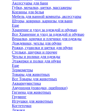
Аксессуары для бани
Губки, мочалки, щетки, массажеры
Корзины для белья
Мебель для ванной комнаты, аксессуары
Шторы, коврики, карнизы для ванн
Еще
Хранение и уход за одеждой и обувью
Все Хранение и уход за одеждой и обувью
Вешалки, крючки и плечики для одежды
Дождевики, чехлы для обуви
Рожки, сушилки и щетки для обуви
Стельки, шнурки и прочее
Чехлы и ролики для одежды
Этажерки и полки для обуви
Еще
Термометры
Товары для животных
Все Товары для животных
Аквариумистика
Амуниция (поводки, ошейники)
Гигиена для животных
Груминг
Игрушки для животных
Когтеточки
Лежаки