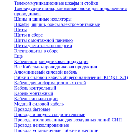
Телекоммуникационные шкафы и стойки
Токоведущие шины, клеммные блоки для подключения
проводников
Шины и шинные изоляторы
Шкафы, ящики, боксы электромонтажные
Щиты
Щиты в сборе
Щиты с монтажной панелью
Щиты учета электроэнергии
Электрощиты в сборе
Еще
Кабельно-проводниковая продукция
Все Кабельно-проводниковая продукция
Алюминиевый силовой кабель
Гибкий силовой кабель общего назначения: КГ (КГ-ХЛ)
Кабель для информационных сетей
Кабель контрольный
Кабель монтажный
Кабель сигнализации
Медный силовой кабель
Провода бытовые
Провода и шнуры соединительные
Провода изолированные для воздушных линий СИП
Провода неизолированные
Провода установочные гибкие и жесткие