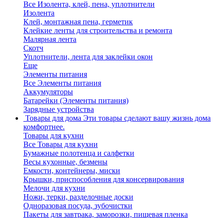
Все Изолента, клей, пена, уплотнители
Изолента
Клей, монтажная пена, герметик
Клейкие ленты для строительства и ремонта
Малярная лента
Скотч
Уплотнители, лента для заклейки окон
Еще
Элементы питания
Все Элементы питания
Аккумуляторы
Батарейки (Элементы питания)
Зарядные устройства
Товары для дома
Эти товары сделают вашу жизнь дома
комфортнее.
Товары для кухни
Все Товары для кухни
Бумажные полотенца и салфетки
Весы кухонные, безмены
Емкости, контейнеры, миски
Крышки, приспособления для консервирования
Мелочи для кухни
Ножи, терки, разделочные доски
Одноразовая посуда, зубочистки
Пакеты для завтрака, заморозки, пищевая пленка