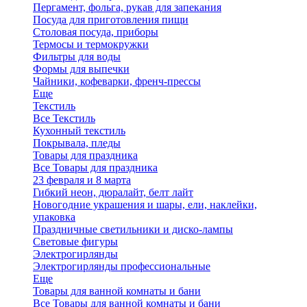
Пергамент, фольга, рукав для запекания
Посуда для приготовления пищи
Столовая посуда, приборы
Термосы и термокружки
Фильтры для воды
Формы для выпечки
Чайники, кофеварки, френч-прессы
Еще
Текстиль
Все Текстиль
Кухонный текстиль
Покрывала, пледы
Товары для праздника
Все Товары для праздника
23 февраля и 8 марта
Гибкий неон, дюралайт, белт лайт
Новогодние украшения и шары, ели, наклейки,
упаковка
Праздничные светильники и диско-лампы
Световые фигуры
Электрогирлянды
Электрогирлянды профессиональные
Еще
Товары для ванной комнаты и бани
Все Товары для ванной комнаты и бани