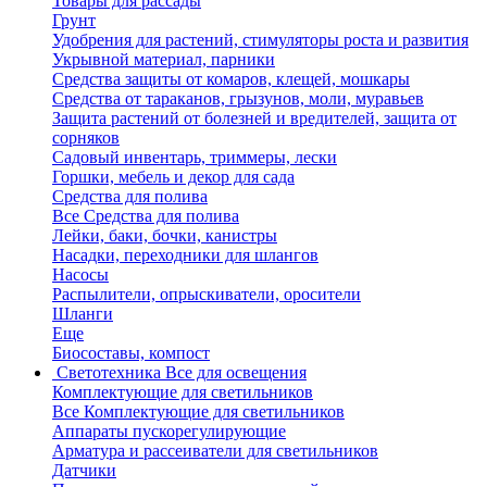
Товары для рассады
Грунт
Удобрения для растений, стимуляторы роста и развития
Укрывной материал, парники
Средства защиты от комаров, клещей, мошкары
Средства от тараканов, грызунов, моли, муравьев
Защита растений от болезней и вредителей, защита от
сорняков
Садовый инвентарь, триммеры, лески
Горшки, мебель и декор для сада
Средства для полива
Все Средства для полива
Лейки, баки, бочки, канистры
Насадки, переходники для шлангов
Насосы
Распылители, опрыскиватели, оросители
Шланги
Еще
Биосоставы, компост
Светотехника
Все для освещения
Комплектующие для светильников
Все Комплектующие для светильников
Аппараты пускорегулирующие
Арматура и рассеиватели для светильников
Датчики