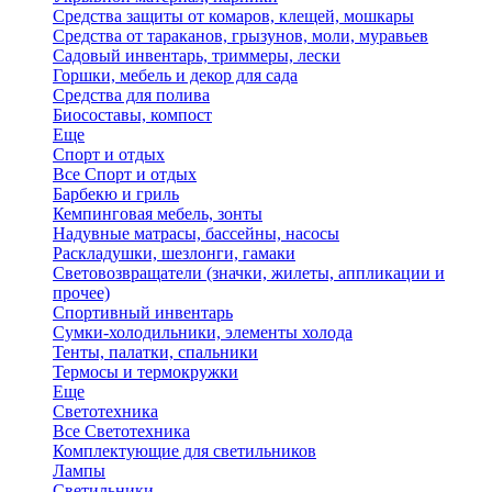
Средства защиты от комаров, клещей, мошкары
Средства от тараканов, грызунов, моли, муравьев
Садовый инвентарь, триммеры, лески
Горшки, мебель и декор для сада
Средства для полива
Биосоставы, компост
Еще
Спорт и отдых
Все Спорт и отдых
Барбекю и гриль
Кемпинговая мебель, зонты
Надувные матрасы, бассейны, насосы
Раскладушки, шезлонги, гамаки
Световозвращатели (значки, жилеты, аппликации и
прочее)
Спортивный инвентарь
Сумки-холодильники, элементы холода
Тенты, палатки, спальники
Термосы и термокружки
Еще
Светотехника
Все Светотехника
Комплектующие для светильников
Лампы
Светильники