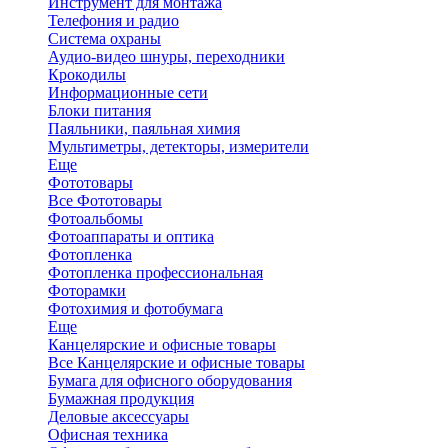
Инструмент для монтажа
Телефония и радио
Система охраны
Аудио-видео шнуры, переходники
Крокодилы
Информационные сети
Блоки питания
Паяльники, паяльная химия
Мультиметры, детекторы, измерители
Еще
Фототовары
Все Фототовары
Фотоальбомы
Фотоаппараты и оптика
Фотопленка
Фотопленка профессиональная
Фоторамки
Фотохимия и фотобумага
Еще
Канцелярские и офисные товары
Все Канцелярские и офисные товары
Бумага для офисного оборудования
Бумажная продукция
Деловые аксессуары
Офисная техника