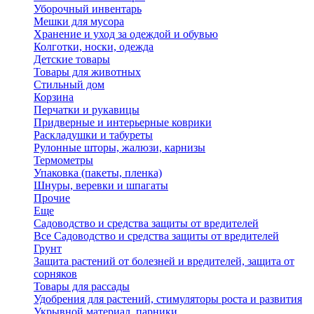
Уборочный инвентарь
Мешки для мусора
Хранение и уход за одеждой и обувью
Колготки, носки, одежда
Детские товары
Товары для животных
Стильный дом
Корзина
Перчатки и рукавицы
Придверные и интерьерные коврики
Раскладушки и табуреты
Рулонные шторы, жалюзи, карнизы
Термометры
Упаковка (пакеты, пленка)
Шнуры, веревки и шпагаты
Прочие
Еще
Садоводство и средства защиты от вредителей
Все Садоводство и средства защиты от вредителей
Грунт
Защита растений от болезней и вредителей, защита от
сорняков
Товары для рассады
Удобрения для растений, стимуляторы роста и развития
Укрывной материал, парники