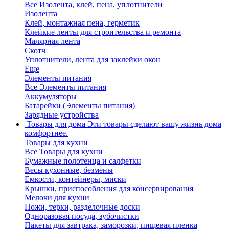
Все Изолента, клей, пена, уплотнители
Изолента
Клей, монтажная пена, герметик
Клейкие ленты для строительства и ремонта
Малярная лента
Скотч
Уплотнители, лента для заклейки окон
Еще
Элементы питания
Все Элементы питания
Аккумуляторы
Батарейки (Элементы питания)
Зарядные устройства
Товары для дома
Эти товары сделают вашу жизнь дома
комфортнее.
Товары для кухни
Все Товары для кухни
Бумажные полотенца и салфетки
Весы кухонные, безмены
Емкости, контейнеры, миски
Крышки, приспособления для консервирования
Мелочи для кухни
Ножи, терки, разделочные доски
Одноразовая посуда, зубочистки
Пакеты для завтрака, заморозки, пищевая пленка