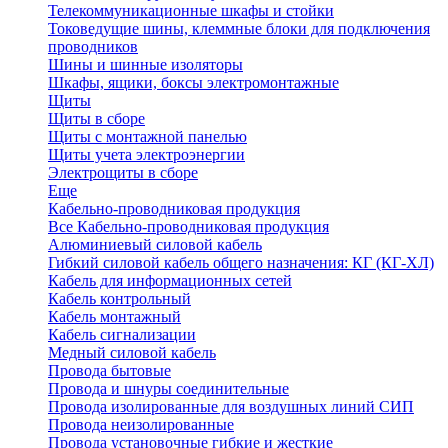
Телекоммуникационные шкафы и стойки
Токоведущие шины, клеммные блоки для подключения
проводников
Шины и шинные изоляторы
Шкафы, ящики, боксы электромонтажные
Щиты
Щиты в сборе
Щиты с монтажной панелью
Щиты учета электроэнергии
Электрощиты в сборе
Еще
Кабельно-проводниковая продукция
Все Кабельно-проводниковая продукция
Алюминиевый силовой кабель
Гибкий силовой кабель общего назначения: КГ (КГ-ХЛ)
Кабель для информационных сетей
Кабель контрольный
Кабель монтажный
Кабель сигнализации
Медный силовой кабель
Провода бытовые
Провода и шнуры соединительные
Провода изолированные для воздушных линий СИП
Провода неизолированные
Провода установочные гибкие и жесткие