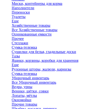
Миски, контейнеры для корма
Наполнители
Переноски
Туалеты
Еще
Хозяйственные товары
Все Хозяйственные товары
Оцинкованные емкости
Прочее
Стеллажи
Сумка-тележка
Сушилки для белья, гладильные доски
Тазы
Ящики, корзины, коробки для хранения
Еще
Рулонные шторы, жалюзи, карнизы
Сумка-тележка
Уборочный инвентарь
Все Уборочный инвентарь
Ведра, урны
Веники, щётки, совки
Лопаты, мётлы
Окномойки
Прочие товары
Швабры, насадки, черенки