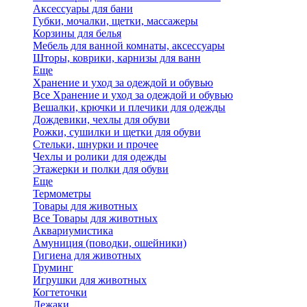
Аксессуары для бани
Губки, мочалки, щетки, массажеры
Корзины для белья
Мебель для ванной комнаты, аксессуары
Шторы, коврики, карнизы для ванн
Еще
Хранение и уход за одеждой и обувью
Все Хранение и уход за одеждой и обувью
Вешалки, крючки и плечики для одежды
Дождевики, чехлы для обуви
Рожки, сушилки и щетки для обуви
Стельки, шнурки и прочее
Чехлы и ролики для одежды
Этажерки и полки для обуви
Еще
Термометры
Товары для животных
Все Товары для животных
Аквариумистика
Амуниция (поводки, ошейники)
Гигиена для животных
Груминг
Игрушки для животных
Когтеточки
Лежаки