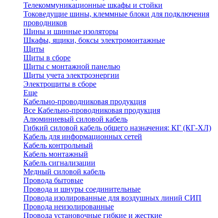
Телекоммуникационные шкафы и стойки
Токоведущие шины, клеммные блоки для подключения
проводников
Шины и шинные изоляторы
Шкафы, ящики, боксы электромонтажные
Щиты
Щиты в сборе
Щиты с монтажной панелью
Щиты учета электроэнергии
Электрощиты в сборе
Еще
Кабельно-проводниковая продукция
Все Кабельно-проводниковая продукция
Алюминиевый силовой кабель
Гибкий силовой кабель общего назначения: КГ (КГ-ХЛ)
Кабель для информационных сетей
Кабель контрольный
Кабель монтажный
Кабель сигнализации
Медный силовой кабель
Провода бытовые
Провода и шнуры соединительные
Провода изолированные для воздушных линий СИП
Провода неизолированные
Провода установочные гибкие и жесткие