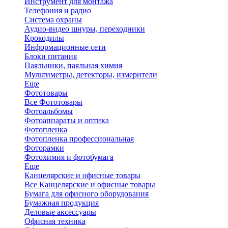
Инструмент для монтажа
Телефония и радио
Система охраны
Аудио-видео шнуры, переходники
Крокодилы
Информационные сети
Блоки питания
Паяльники, паяльная химия
Мультиметры, детекторы, измерители
Еще
Фототовары
Все Фототовары
Фотоальбомы
Фотоаппараты и оптика
Фотопленка
Фотопленка профессиональная
Фоторамки
Фотохимия и фотобумага
Еще
Канцелярские и офисные товары
Все Канцелярские и офисные товары
Бумага для офисного оборудования
Бумажная продукция
Деловые аксессуары
Офисная техника