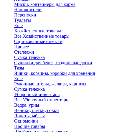
Миски, контейнеры для корма
Наполнители
Переноски
Туалеты
Еще
Хозяйственные товары
Все Хозяйственные товары
Оцинкованные емкости
Прочее
Стеллажи
Сумка-тележка
Сушилки для белья, гладильные доски
Тазы
Ящики, корзины, коробки для хранения
Еще
Рулонные шторы, жалюзи, карнизы
Сумка-тележка
Уборочный инвентарь
Все Уборочный инвентарь
Ведра, урны
Веники, щётки, совки
Лопаты, мётлы
Окномойки
Прочие товары
Швабры, насадки, черенки