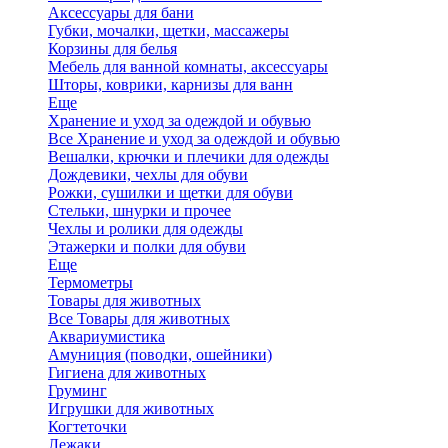
Аксессуары для бани
Губки, мочалки, щетки, массажеры
Корзины для белья
Мебель для ванной комнаты, аксессуары
Шторы, коврики, карнизы для ванн
Еще
Хранение и уход за одеждой и обувью
Все Хранение и уход за одеждой и обувью
Вешалки, крючки и плечики для одежды
Дождевики, чехлы для обуви
Рожки, сушилки и щетки для обуви
Стельки, шнурки и прочее
Чехлы и ролики для одежды
Этажерки и полки для обуви
Еще
Термометры
Товары для животных
Все Товары для животных
Аквариумистика
Амуниция (поводки, ошейники)
Гигиена для животных
Груминг
Игрушки для животных
Когтеточки
Лежаки