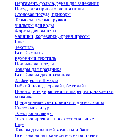
Пергамент, фольга, рукав для запекания
Посуда для приготовления пищи
Столовая посуда, приборы
Термосы и термокружки
Фильтры для воды
Формы для выпечки
Чайники, кофеварки, френч-прессы
Еще
Текстиль
Все Текстиль
Кухонный текстиль
Покрывала, пледы
Товары для праздника
Все Товары для праздника
23 февраля и 8 марта
Гибкий неон, дюралайт, белт лайт
Новогодние украшения и шары, ели, наклейки,
упаковка
Праздничные светильники и диско-лампы
Световые фигуры
Электрогирлянды
Электрогирлянды профессиональные
Еще
Товары для ванной комнаты и бани
Все Товары для ванной комнаты и бани