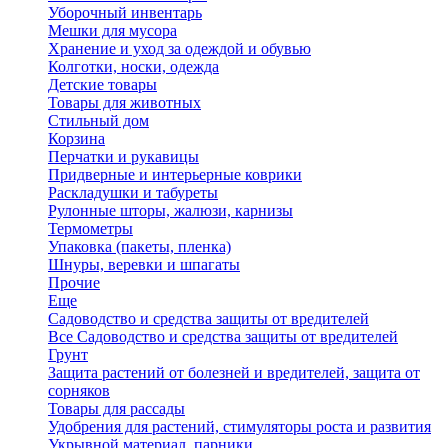
Уборочный инвентарь
Мешки для мусора
Хранение и уход за одеждой и обувью
Колготки, носки, одежда
Детские товары
Товары для животных
Стильный дом
Корзина
Перчатки и рукавицы
Придверные и интерьерные коврики
Раскладушки и табуреты
Рулонные шторы, жалюзи, карнизы
Термометры
Упаковка (пакеты, пленка)
Шнуры, веревки и шпагаты
Прочие
Еще
Садоводство и средства защиты от вредителей
Все Садоводство и средства защиты от вредителей
Грунт
Защита растений от болезней и вредителей, защита от
сорняков
Товары для рассады
Удобрения для растений, стимуляторы роста и развития
Укрывной материал, парники