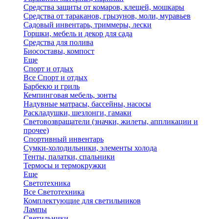
Средства защиты от комаров, клещей, мошкары
Средства от тараканов, грызунов, моли, муравьев
Садовый инвентарь, триммеры, лески
Горшки, мебель и декор для сада
Средства для полива
Биосоставы, компост
Еще
Спорт и отдых
Все Спорт и отдых
Барбекю и гриль
Кемпинговая мебель, зонты
Надувные матрасы, бассейны, насосы
Раскладушки, шезлонги, гамаки
Световозвращатели (значки, жилеты, аппликации и
прочее)
Спортивный инвентарь
Сумки-холодильники, элементы холода
Тенты, палатки, спальники
Термосы и термокружки
Еще
Светотехника
Все Светотехника
Комплектующие для светильников
Лампы
Светильники