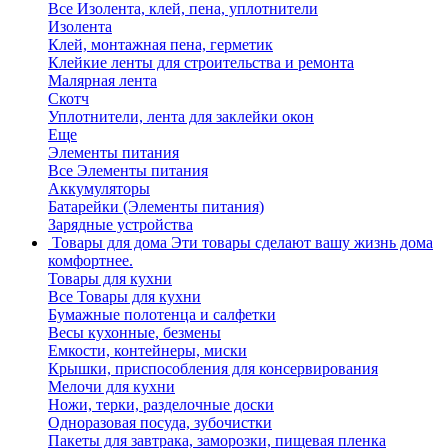
Все Изолента, клей, пена, уплотнители
Изолента
Клей, монтажная пена, герметик
Клейкие ленты для строительства и ремонта
Малярная лента
Скотч
Уплотнители, лента для заклейки окон
Еще
Элементы питания
Все Элементы питания
Аккумуляторы
Батарейки (Элементы питания)
Зарядные устройства
Товары для дома
Эти товары сделают вашу жизнь дома
комфортнее.
Товары для кухни
Все Товары для кухни
Бумажные полотенца и салфетки
Весы кухонные, безмены
Емкости, контейнеры, миски
Крышки, приспособления для консервирования
Мелочи для кухни
Ножи, терки, разделочные доски
Одноразовая посуда, зубочистки
Пакеты для завтрака, заморозки, пищевая пленка