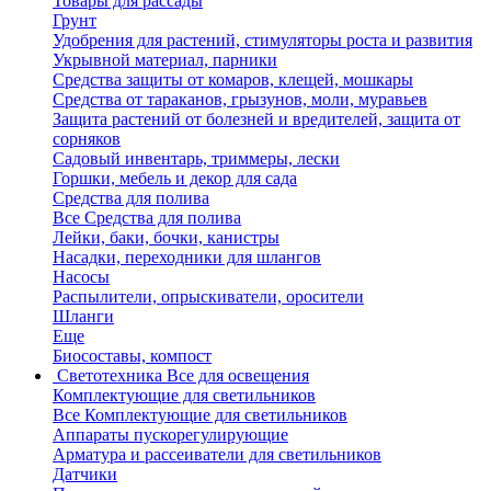
Товары для рассады
Грунт
Удобрения для растений, стимуляторы роста и развития
Укрывной материал, парники
Средства защиты от комаров, клещей, мошкары
Средства от тараканов, грызунов, моли, муравьев
Защита растений от болезней и вредителей, защита от
сорняков
Садовый инвентарь, триммеры, лески
Горшки, мебель и декор для сада
Средства для полива
Все Средства для полива
Лейки, баки, бочки, канистры
Насадки, переходники для шлангов
Насосы
Распылители, опрыскиватели, оросители
Шланги
Еще
Биосоставы, компост
Светотехника
Все для освещения
Комплектующие для светильников
Все Комплектующие для светильников
Аппараты пускорегулирующие
Арматура и рассеиватели для светильников
Датчики