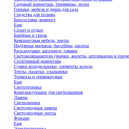
Садовый инвентарь, триммеры, лески
Горшки, мебель и декор для сада
Средства для полива
Биосоставы, компост
Еще
Спорт и отдых
Барбекю и гриль
Кемпинговая мебель, зонты
Надувные матрасы, бассейны, насосы
Раскладушки, шезлонги, гамаки
Световозвращатели (значки, жилеты, аппликации и проче
Спортивный инвентарь
Сумки-холодильники, элементы холода
Тенты, палатки, спальники
Термосы и термокружки
Еще
Светотехника
Комплектующие для светильников
Лампы
Светильники
Светодиодные лампы
Светодиодные ленты
Фонари
Еще
Электротехника