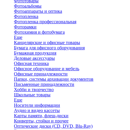
Фототовары
Фотоальбомы
Фотоаппараты и оптика
Фотопленка
Фотопленка профессиональная
Фоторамки
Фотохимия и фотобумага
Еще
Канцелярские и офисные товары
Бумага для офисного оборудования
Бумажная продукция
Деловые аксессуары
Офисная техника
Офисное оборудование и мебель
Офисные принадлежности
Папки, системы архивации документов
Письменные принадлежности
Хобби и творчество
Школьные товары
Еще
Носители информации
Аудио и видео кассеты
Карты памяти, флеш-диски
Конверты, стойки и прочее
Оптические диски (CD, DVD, Blu-Ray)