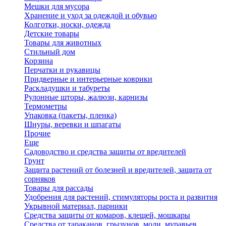
Мешки для мусора
Хранение и уход за одеждой и обувью
Колготки, носки, одежда
Детские товары
Товары для животных
Стильный дом
Корзина
Перчатки и рукавицы
Придверные и интерьерные коврики
Раскладушки и табуреты
Рулонные шторы, жалюзи, карнизы
Термометры
Упаковка (пакеты, пленка)
Шнуры, веревки и шпагаты
Прочие
Еще
Садоводство и средства защиты от вредителей
Грунт
Защита растений от болезней и вредителей, защита от
сорняков
Товары для рассады
Удобрения для растений, стимуляторы роста и развития
Укрывной материал, парники
Средства защиты от комаров, клещей, мошкары
Средства от тараканов, грызунов, моли, муравьев