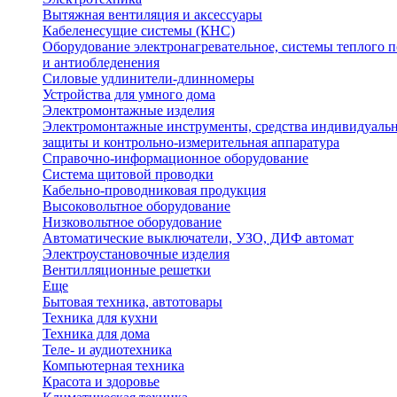
Вытяжная вентиляция и аксессуары
Кабеленесущие системы (КНС)
Оборудование электронагревательное, системы теплого п
и антиобледенения
Силовые удлинители-длинномеры
Устройства для умного дома
Электромонтажные изделия
Электромонтажные инструменты, средства индивидуаль
защиты и контрольно-измерительная аппаратура
Справочно-информационное оборудование
Система щитовой проводки
Кабельно-проводниковая продукция
Высоковольтное оборудование
Низковольтное оборудование
Автоматические выключатели, УЗО, ДИФ автомат
Электроустановочные изделия
Вентилляционные решетки
Еще
Бытовая техника, автотовары
Техника для кухни
Техника для дома
Теле- и аудиотехника
Компьютерная техника
Красота и здоровье