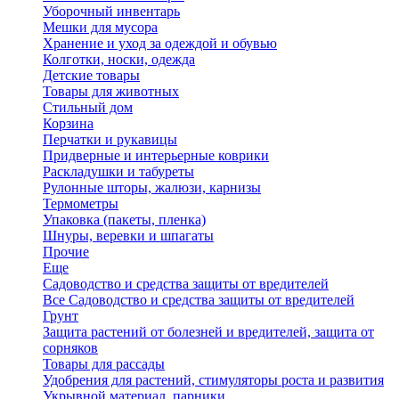
Уборочный инвентарь
Мешки для мусора
Хранение и уход за одеждой и обувью
Колготки, носки, одежда
Детские товары
Товары для животных
Стильный дом
Корзина
Перчатки и рукавицы
Придверные и интерьерные коврики
Раскладушки и табуреты
Рулонные шторы, жалюзи, карнизы
Термометры
Упаковка (пакеты, пленка)
Шнуры, веревки и шпагаты
Прочие
Еще
Садоводство и средства защиты от вредителей
Все Садоводство и средства защиты от вредителей
Грунт
Защита растений от болезней и вредителей, защита от
сорняков
Товары для рассады
Удобрения для растений, стимуляторы роста и развития
Укрывной материал, парники