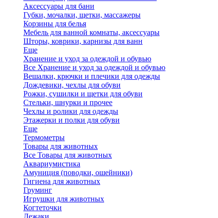
Аксессуары для бани
Губки, мочалки, щетки, массажеры
Корзины для белья
Мебель для ванной комнаты, аксессуары
Шторы, коврики, карнизы для ванн
Еще
Хранение и уход за одеждой и обувью
Все Хранение и уход за одеждой и обувью
Вешалки, крючки и плечики для одежды
Дождевики, чехлы для обуви
Рожки, сушилки и щетки для обуви
Стельки, шнурки и прочее
Чехлы и ролики для одежды
Этажерки и полки для обуви
Еще
Термометры
Товары для животных
Все Товары для животных
Аквариумистика
Амуниция (поводки, ошейники)
Гигиена для животных
Груминг
Игрушки для животных
Когтеточки
Лежаки