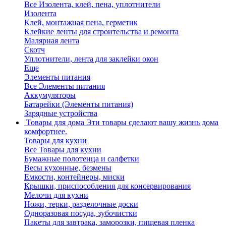
Все Изолента, клей, пена, уплотнители
Изолента
Клей, монтажная пена, герметик
Клейкие ленты для строительства и ремонта
Малярная лента
Скотч
Уплотнители, лента для заклейки окон
Еще
Элементы питания
Все Элементы питания
Аккумуляторы
Батарейки (Элементы питания)
Зарядные устройства
Товары для дома
Эти товары сделают вашу жизнь дома
комфортнее.
Товары для кухни
Все Товары для кухни
Бумажные полотенца и салфетки
Весы кухонные, безмены
Емкости, контейнеры, миски
Крышки, приспособления для консервирования
Мелочи для кухни
Ножи, терки, разделочные доски
Одноразовая посуда, зубочистки
Пакеты для завтрака, заморозки, пищевая пленка