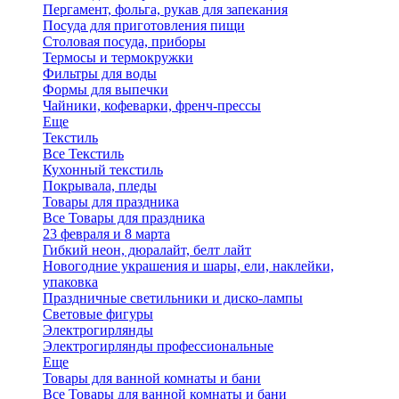
Пергамент, фольга, рукав для запекания
Посуда для приготовления пищи
Столовая посуда, приборы
Термосы и термокружки
Фильтры для воды
Формы для выпечки
Чайники, кофеварки, френч-прессы
Еще
Текстиль
Все Текстиль
Кухонный текстиль
Покрывала, пледы
Товары для праздника
Все Товары для праздника
23 февраля и 8 марта
Гибкий неон, дюралайт, белт лайт
Новогодние украшения и шары, ели, наклейки,
упаковка
Праздничные светильники и диско-лампы
Световые фигуры
Электрогирлянды
Электрогирлянды профессиональные
Еще
Товары для ванной комнаты и бани
Все Товары для ванной комнаты и бани