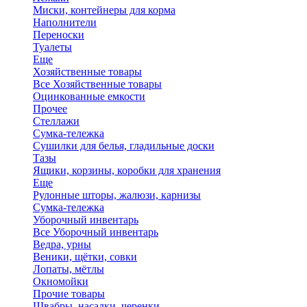
Миски, контейнеры для корма
Наполнители
Переноски
Туалеты
Еще
Хозяйственные товары
Все Хозяйственные товары
Оцинкованные емкости
Прочее
Стеллажи
Сумка-тележка
Сушилки для белья, гладильные доски
Тазы
Ящики, корзины, коробки для хранения
Еще
Рулонные шторы, жалюзи, карнизы
Сумка-тележка
Уборочный инвентарь
Все Уборочный инвентарь
Ведра, урны
Веники, щётки, совки
Лопаты, мётлы
Окномойки
Прочие товары
Швабры, насадки, черенки