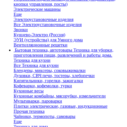
кнопки управления, посты)
Электрические машины
Еще
Электроустановочные изделия
Все Электроустановочные изделия
Звонки
Кунцево-Электро (Россия)
ЭУИ (устройства) для Умного дома
Вентилляционные решетки
Бытовая техника, автотовары
Техника для уборки,
приготовления пищи, развлечений и работы дома.
Техника для кухни
Все Техника для кухни
Блендеры, миксеры, соковыжималки
Духовки, СВЧ печи, тостеры, хлебопечки
Кипятильники, горелки, зажигалки
Кофеварки, кофемолки, турки
Кухонные весы
Кухонные комбайны, мясорубки, измельчители
Мультиварки, пароварки
Плитки электрические, газовые, индукционные
Прочая техника
Чайники, термопоты, самовары
Еще
Техника для дома