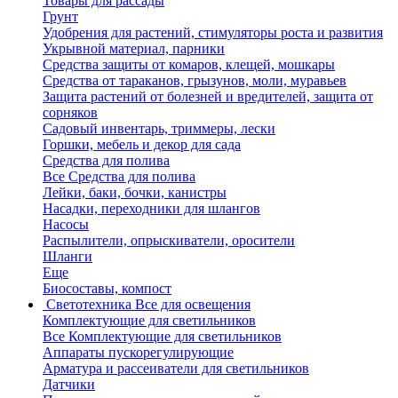
Товары для рассады
Грунт
Удобрения для растений, стимуляторы роста и развития
Укрывной материал, парники
Средства защиты от комаров, клещей, мошкары
Средства от тараканов, грызунов, моли, муравьев
Защита растений от болезней и вредителей, защита от
сорняков
Садовый инвентарь, триммеры, лески
Горшки, мебель и декор для сада
Средства для полива
Все Средства для полива
Лейки, баки, бочки, канистры
Насадки, переходники для шлангов
Насосы
Распылители, опрыскиватели, оросители
Шланги
Еще
Биосоставы, компост
Светотехника
Все для освещения
Комплектующие для светильников
Все Комплектующие для светильников
Аппараты пускорегулирующие
Арматура и рассеиватели для светильников
Датчики