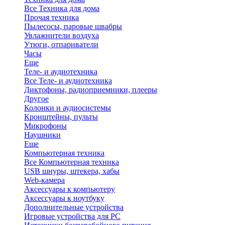
Все Техника для дома
Прочая техника
Пылесосы, паровые швабры
Увлажнители воздуха
Утюги, отпариватели
Часы
Еще
Теле- и аудиотехника
Все Теле- и аудиотехника
Диктофоны, радиоприемники, плееры
Другое
Колонки и аудиосистемы
Кронштейны, пульты
Микрофоны
Наушники
Еще
Компьютерная техника
Все Компьютерная техника
USB шнуры, штекера, хабы
Web-камера
Аксессуары к компьютеру
Аксессуары к ноутбуку
Дополнительные устройства
Игровые устройства для PC