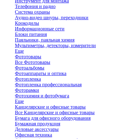
Инструмент для монтажа
Телефония и радио
Система охраны
Аудио-видео шнуры, переходники
Крокодилы
Информационные сети
Блоки питания
Паяльники, паяльная химия
Мультиметры, детекторы, измерители
Еще
Фототовары
Все Фототовары
Фотоальбомы
Фотоаппараты и оптика
Фотопленка
Фотопленка профессиональная
Фоторамки
Фотохимия и фотобумага
Еще
Канцелярские и офисные товары
Все Канцелярские и офисные товары
Бумага для офисного оборудования
Бумажная продукция
Деловые аксессуары
Офисная техника