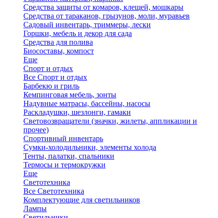
Средства защиты от комаров, клещей, мошкары
Средства от тараканов, грызунов, моли, муравьев
Садовый инвентарь, триммеры, лески
Горшки, мебель и декор для сада
Средства для полива
Биосоставы, компост
Еще
Спорт и отдых
Все Спорт и отдых
Барбекю и гриль
Кемпинговая мебель, зонты
Надувные матрасы, бассейны, насосы
Раскладушки, шезлонги, гамаки
Световозвращатели (значки, жилеты, аппликации и
прочее)
Спортивный инвентарь
Сумки-холодильники, элементы холода
Тенты, палатки, спальники
Термосы и термокружки
Еще
Светотехника
Все Светотехника
Комплектующие для светильников
Лампы
Светильники