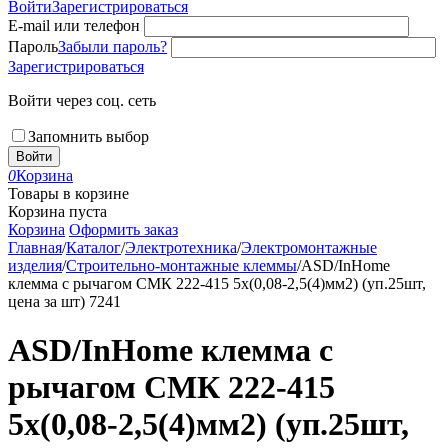
Войти
Зарегистрироваться
E-mail или телефон
Пароль
Забыли пароль?
Зарегистрироваться
Войти через соц. сеть
Запомнить выбор
Войти
0
Корзина
Товары в корзине
Корзина пуста
Корзина
Оформить заказ
Главная
/
Каталог
/
Электротехника
/
Электромонтажные
изделия
/
Строительно-монтажные клеммы
/
ASD/InHome
клемма с рычагом СМК 222-415 5х(0,08-2,5(4)мм2) (уп.25шт,
цена за шт) 7241
ASD/InHome клемма с
рычагом СМК 222-415
5х(0,08-2,5(4)мм2) (уп.25шт,