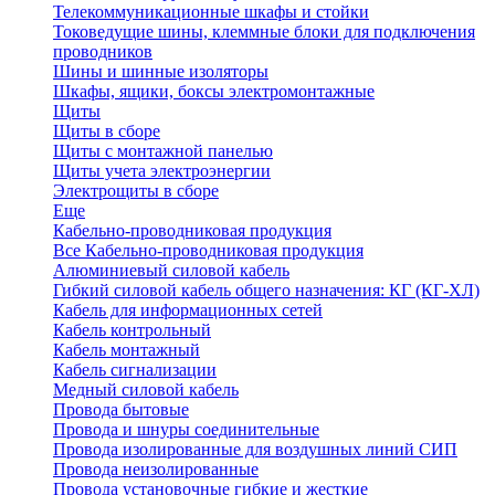
Телекоммуникационные шкафы и стойки
Токоведущие шины, клеммные блоки для подключения
проводников
Шины и шинные изоляторы
Шкафы, ящики, боксы электромонтажные
Щиты
Щиты в сборе
Щиты с монтажной панелью
Щиты учета электроэнергии
Электрощиты в сборе
Еще
Кабельно-проводниковая продукция
Все Кабельно-проводниковая продукция
Алюминиевый силовой кабель
Гибкий силовой кабель общего назначения: КГ (КГ-ХЛ)
Кабель для информационных сетей
Кабель контрольный
Кабель монтажный
Кабель сигнализации
Медный силовой кабель
Провода бытовые
Провода и шнуры соединительные
Провода изолированные для воздушных линий СИП
Провода неизолированные
Провода установочные гибкие и жесткие