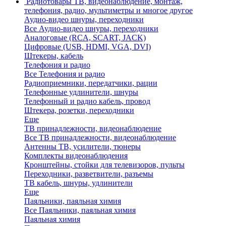
Радиотовары
ТВ, видеонаблюдение, монтаж,
телефония, радио, мультиметры и многое другое
Аудио-видео шнуры, переходники
Все Аудио-видео шнуры, переходники
Аналоговые (RCA, SCART, JACK)
Цифровые (USB, HDMI, VGA, DVI)
Штекеры, кабель
Телефония и радио
Все Телефония и радио
Радиоприемники, передатчики, рации
Телефонные удлинители, шнуры
Телефонный и радио кабель, провод
Штекера, розетки, переходники
Еще
ТВ принадлежности, видеонаблюдение
Все ТВ принадлежности, видеонаблюдение
Антенны ТВ, усилители, тюнеры
Комплекты видеонаблюдения
Кронштейны, стойки для телевизоров, пульты
Переходники, разветвители, разъемы
ТВ кабель, шнуры, удлинители
Еще
Паяльники, паяльная химия
Все Паяльники, паяльная химия
Паяльная химия