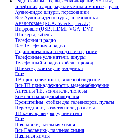
Радиотовары
ТВ, видеонаблюдение, монтаж,
телефония, радио, мультиметры и многое другое
Аудио-видео шнуры, переходники
Все Аудио-видео шнуры, переходники
Аналоговые (RCA, SCART, JACK)
Цифровые (USB, HDMI, VGA, DVI)
Штекеры, кабель
Телефония и радио
Все Телефония и радио
Радиоприемники, передатчики, рации
Телефонные удлинители, шнуры
Телефонный и радио кабель, провод
Штекера, розетки, переходники
Еще
ТВ принадлежности, видеонаблюдение
Все ТВ принадлежности, видеонаблюдение
Антенны ТВ, усилители, тюнеры
Комплекты видеонаблюдения
Кронштейны, стойки для телевизоров, пульты
Переходники, разветвители, разъемы
ТВ кабель, шнуры, удлинители
Еще
Паяльники, паяльная химия
Все Паяльники, паяльная химия
Паяльная химия