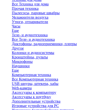
Все Техника для дома
Прочая техника
Пылесосы, паровые швабры
Увлажнители воздуха
Утюги, отпариватели
Часы
Еще
Теле- и аудиотехника
Все Теле- и аудиотехника
Диктофоны, радиоприемники, плееры
Другое
Колонки и аудиосистемы
Кронштейны, пульты
Микрофоны
Наушники
Еще
Компьютерная техника
Все Компьютерная техника
USB шнуры, штекера, хабы
Web-камера
Аксессуары к компьютеру
Аксессуары к ноутбуку
Дополнительные устройства
Игровые устройства для PC