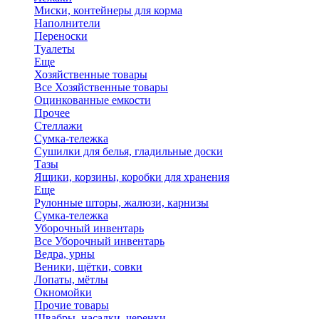
Миски, контейнеры для корма
Наполнители
Переноски
Туалеты
Еще
Хозяйственные товары
Все Хозяйственные товары
Оцинкованные емкости
Прочее
Стеллажи
Сумка-тележка
Сушилки для белья, гладильные доски
Тазы
Ящики, корзины, коробки для хранения
Еще
Рулонные шторы, жалюзи, карнизы
Сумка-тележка
Уборочный инвентарь
Все Уборочный инвентарь
Ведра, урны
Веники, щётки, совки
Лопаты, мётлы
Окномойки
Прочие товары
Швабры, насадки, черенки