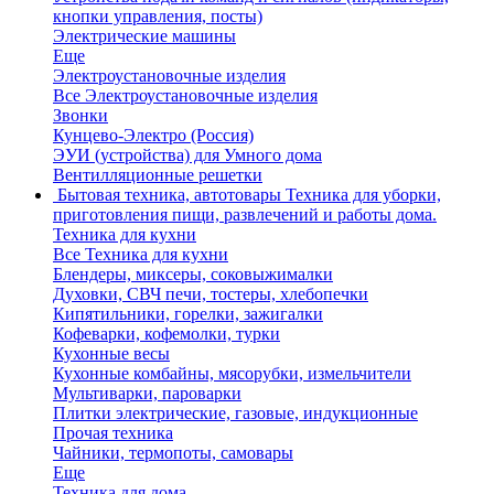
кнопки управления, посты)
Электрические машины
Еще
Электроустановочные изделия
Все Электроустановочные изделия
Звонки
Кунцево-Электро (Россия)
ЭУИ (устройства) для Умного дома
Вентилляционные решетки
Бытовая техника, автотовары
Техника для уборки,
приготовления пищи, развлечений и работы дома.
Техника для кухни
Все Техника для кухни
Блендеры, миксеры, соковыжималки
Духовки, СВЧ печи, тостеры, хлебопечки
Кипятильники, горелки, зажигалки
Кофеварки, кофемолки, турки
Кухонные весы
Кухонные комбайны, мясорубки, измельчители
Мультиварки, пароварки
Плитки электрические, газовые, индукционные
Прочая техника
Чайники, термопоты, самовары
Еще
Техника для дома