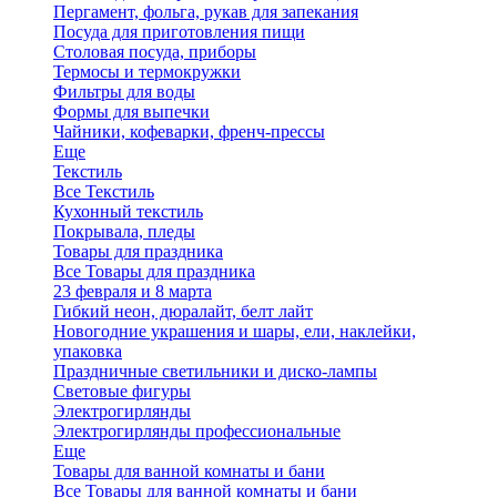
Пергамент, фольга, рукав для запекания
Посуда для приготовления пищи
Столовая посуда, приборы
Термосы и термокружки
Фильтры для воды
Формы для выпечки
Чайники, кофеварки, френч-прессы
Еще
Текстиль
Все Текстиль
Кухонный текстиль
Покрывала, пледы
Товары для праздника
Все Товары для праздника
23 февраля и 8 марта
Гибкий неон, дюралайт, белт лайт
Новогодние украшения и шары, ели, наклейки,
упаковка
Праздничные светильники и диско-лампы
Световые фигуры
Электрогирлянды
Электрогирлянды профессиональные
Еще
Товары для ванной комнаты и бани
Все Товары для ванной комнаты и бани