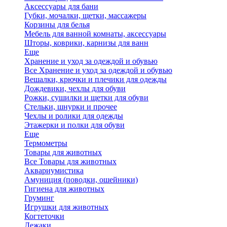
Аксессуары для бани
Губки, мочалки, щетки, массажеры
Корзины для белья
Мебель для ванной комнаты, аксессуары
Шторы, коврики, карнизы для ванн
Еще
Хранение и уход за одеждой и обувью
Все Хранение и уход за одеждой и обувью
Вешалки, крючки и плечики для одежды
Дождевики, чехлы для обуви
Рожки, сушилки и щетки для обуви
Стельки, шнурки и прочее
Чехлы и ролики для одежды
Этажерки и полки для обуви
Еще
Термометры
Товары для животных
Все Товары для животных
Аквариумистика
Амуниция (поводки, ошейники)
Гигиена для животных
Груминг
Игрушки для животных
Когтеточки
Лежаки