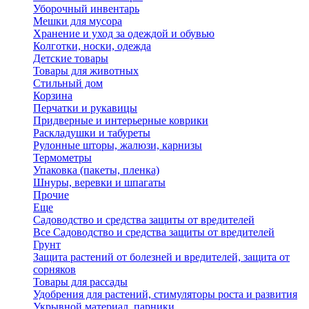
Уборочный инвентарь
Мешки для мусора
Хранение и уход за одеждой и обувью
Колготки, носки, одежда
Детские товары
Товары для животных
Стильный дом
Корзина
Перчатки и рукавицы
Придверные и интерьерные коврики
Раскладушки и табуреты
Рулонные шторы, жалюзи, карнизы
Термометры
Упаковка (пакеты, пленка)
Шнуры, веревки и шпагаты
Прочие
Еще
Садоводство и средства защиты от вредителей
Все Садоводство и средства защиты от вредителей
Грунт
Защита растений от болезней и вредителей, защита от
сорняков
Товары для рассады
Удобрения для растений, стимуляторы роста и развития
Укрывной материал, парники