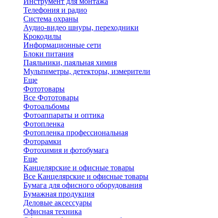
Инструмент для монтажа
Телефония и радио
Система охраны
Аудио-видео шнуры, переходники
Крокодилы
Информационные сети
Блоки питания
Паяльники, паяльная химия
Мультиметры, детекторы, измерители
Еще
Фототовары
Все Фототовары
Фотоальбомы
Фотоаппараты и оптика
Фотопленка
Фотопленка профессиональная
Фоторамки
Фотохимия и фотобумага
Еще
Канцелярские и офисные товары
Все Канцелярские и офисные товары
Бумага для офисного оборудования
Бумажная продукция
Деловые аксессуары
Офисная техника