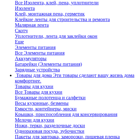
Все Изолента, клей, пена, уплотнители
Изолента
Клей, монтажная пена, герметик
Клейкие ленты для строительства и ремонта
Малярная лента
Скотч
Уплотнители, лента для заклейки окон
Еще
Элементы питания
Все Элементы питания
Аккумуляторы
Батарейки (Элементы питания)
Зарядные устройства
Товары для дома
Эти товары сделают вашу жизнь дома
комфортнее.
Товары для кухни
Все Товары для кухни
Бумажные полотенца и салфетки
Весы кухонные, безмены
Емкости, контейнеры, миски
Крышки, приспособления для консервирования
Мелочи для кухни
Ножи, терки, разделочные доски
Одноразовая посуда, зубочистки
Пакеты для завтрака, заморозки, пищевая пленка