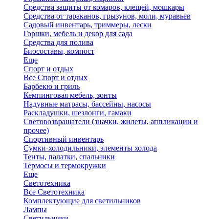
Средства защиты от комаров, клещей, мошкары
Средства от тараканов, грызунов, моли, муравьев
Садовый инвентарь, триммеры, лески
Горшки, мебель и декор для сада
Средства для полива
Биосоставы, компост
Еще
Спорт и отдых
Все Спорт и отдых
Барбекю и гриль
Кемпинговая мебель, зонты
Надувные матрасы, бассейны, насосы
Раскладушки, шезлонги, гамаки
Световозвращатели (значки, жилеты, аппликации и
прочее)
Спортивный инвентарь
Сумки-холодильники, элементы холода
Тенты, палатки, спальники
Термосы и термокружки
Еще
Светотехника
Все Светотехника
Комплектующие для светильников
Лампы
Светильники