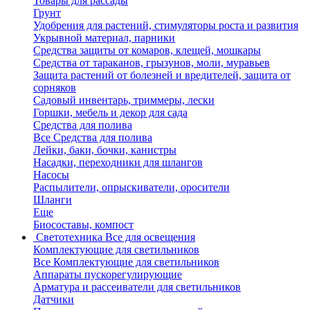
Товары для рассады
Грунт
Удобрения для растений, стимуляторы роста и развития
Укрывной материал, парники
Средства защиты от комаров, клещей, мошкары
Средства от тараканов, грызунов, моли, муравьев
Защита растений от болезней и вредителей, защита от
сорняков
Садовый инвентарь, триммеры, лески
Горшки, мебель и декор для сада
Средства для полива
Все Средства для полива
Лейки, баки, бочки, канистры
Насадки, переходники для шлангов
Насосы
Распылители, опрыскиватели, оросители
Шланги
Еще
Биосоставы, компост
Светотехника
Все для освещения
Комплектующие для светильников
Все Комплектующие для светильников
Аппараты пускорегулирующие
Арматура и рассеиватели для светильников
Датчики