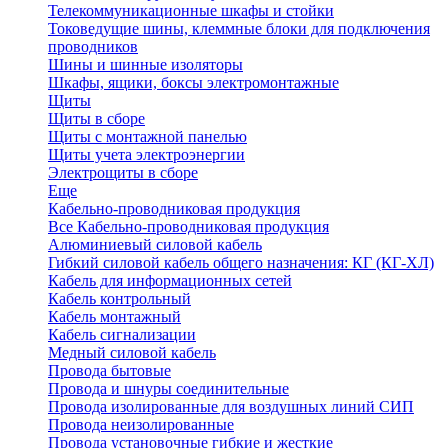
Телекоммуникационные шкафы и стойки
Токоведущие шины, клеммные блоки для подключения
проводников
Шины и шинные изоляторы
Шкафы, ящики, боксы электромонтажные
Щиты
Щиты в сборе
Щиты с монтажной панелью
Щиты учета электроэнергии
Электрощиты в сборе
Еще
Кабельно-проводниковая продукция
Все Кабельно-проводниковая продукция
Алюминиевый силовой кабель
Гибкий силовой кабель общего назначения: КГ (КГ-ХЛ)
Кабель для информационных сетей
Кабель контрольный
Кабель монтажный
Кабель сигнализации
Медный силовой кабель
Провода бытовые
Провода и шнуры соединительные
Провода изолированные для воздушных линий СИП
Провода неизолированные
Провода установочные гибкие и жесткие