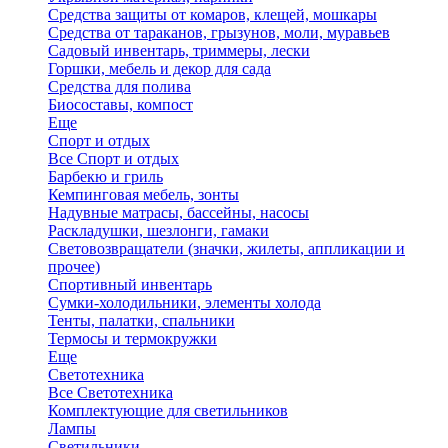
Средства защиты от комаров, клещей, мошкары
Средства от тараканов, грызунов, моли, муравьев
Садовый инвентарь, триммеры, лески
Горшки, мебель и декор для сада
Средства для полива
Биосоставы, компост
Еще
Спорт и отдых
Все Спорт и отдых
Барбекю и гриль
Кемпинговая мебель, зонты
Надувные матрасы, бассейны, насосы
Раскладушки, шезлонги, гамаки
Световозвращатели (значки, жилеты, аппликации и
прочее)
Спортивный инвентарь
Сумки-холодильники, элементы холода
Тенты, палатки, спальники
Термосы и термокружки
Еще
Светотехника
Все Светотехника
Комплектующие для светильников
Лампы
Светильники