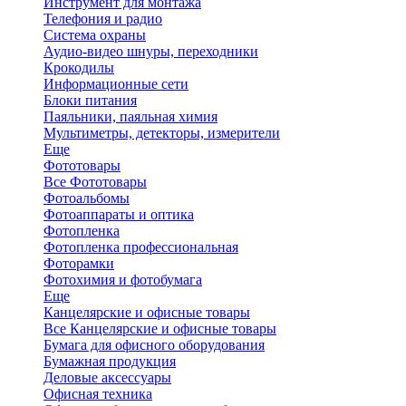
Инструмент для монтажа
Телефония и радио
Система охраны
Аудио-видео шнуры, переходники
Крокодилы
Информационные сети
Блоки питания
Паяльники, паяльная химия
Мультиметры, детекторы, измерители
Еще
Фототовары
Все Фототовары
Фотоальбомы
Фотоаппараты и оптика
Фотопленка
Фотопленка профессиональная
Фоторамки
Фотохимия и фотобумага
Еще
Канцелярские и офисные товары
Все Канцелярские и офисные товары
Бумага для офисного оборудования
Бумажная продукция
Деловые аксессуары
Офисная техника