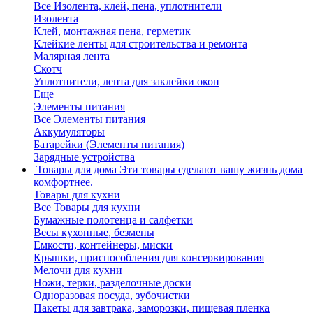
Все Изолента, клей, пена, уплотнители
Изолента
Клей, монтажная пена, герметик
Клейкие ленты для строительства и ремонта
Малярная лента
Скотч
Уплотнители, лента для заклейки окон
Еще
Элементы питания
Все Элементы питания
Аккумуляторы
Батарейки (Элементы питания)
Зарядные устройства
Товары для дома
Эти товары сделают вашу жизнь дома
комфортнее.
Товары для кухни
Все Товары для кухни
Бумажные полотенца и салфетки
Весы кухонные, безмены
Емкости, контейнеры, миски
Крышки, приспособления для консервирования
Мелочи для кухни
Ножи, терки, разделочные доски
Одноразовая посуда, зубочистки
Пакеты для завтрака, заморозки, пищевая пленка