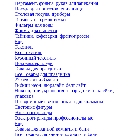
Пергамент, фольга, рукав для запекания
Посуда для приготовления пищи
Столовая посуда, приборы
Термосы и термокружки
Фильтры для воды
Формы для выпечки
Чайники, кофеварки, френч-прессы
Еще
Текстиль
Все Текстиль
Кухонный текстиль
Покрывала, пледы
Товары для праздника
Все Товары для праздника
23 февраля и 8 марта
Гибкий неон, дюралайт, белт лайт
Новогодние украшения и шары, ели, наклейки,
упаковка
Праздничные светильники и диско-лампы
Световые фигуры
Электрогирлянды
Электрогирлянды профессиональные
Еще
Товары для ванной комнаты и бани
Все Товары для ванной комнаты и бани