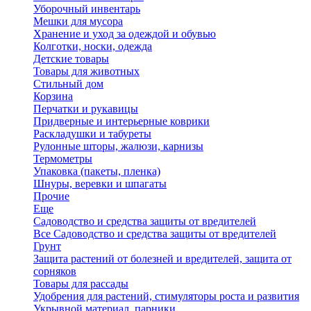
Уборочный инвентарь
Мешки для мусора
Хранение и уход за одеждой и обувью
Колготки, носки, одежда
Детские товары
Товары для животных
Стильный дом
Корзина
Перчатки и рукавицы
Придверные и интерьерные коврики
Раскладушки и табуреты
Рулонные шторы, жалюзи, карнизы
Термометры
Упаковка (пакеты, пленка)
Шнуры, веревки и шпагаты
Прочие
Еще
Садоводство и средства защиты от вредителей
Все Садоводство и средства защиты от вредителей
Грунт
Защита растений от болезней и вредителей, защита от
сорняков
Товары для рассады
Удобрения для растений, стимуляторы роста и развития
Укрывной материал, парники