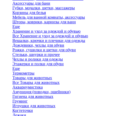
Аксессуары для бани
Губки, мочалки, щетки, массажеры
Корзины для белья
Мебель для ванной комнаты, аксессуары
Шторы, коврики, карнизы для ванн
Еще
Хранение и уход за одеждой и обувью
Все Хранение и уход за одеждой и обувью
Вешалки, крючки и плечики для одежды
Дождевики, чехлы для обуви
Рожки, сушилки и щетки для обуви
Стельки, шнурки и прочее
Чехлы и ролики для одежды
Этажерки и полки для обуви
Еще
Термометры
Товары для животных
Все Товары для животных
Аквариумистика
Амуниция (поводки, ошейники)
Гигиена для животных
Груминг
Игрушки для животных
Когтеточки
Лежаки