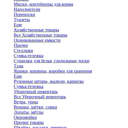
Миски, контейнеры для корма
Наполнители
Переноски
Туалеты
Еще
Хозяйственные товары
Все Хозяйственные товары
Оцинкованные емкости
Прочее
Стеллажи
Сумка-тележка
Сушилки для белья, гладильные доски
Тазы
Ящики, корзины, коробки для хранения
Еще
Рулонные шторы, жалюзи, карнизы
Сумка-тележка
Уборочный инвентарь
Все Уборочный инвентарь
Ведра, урны
Веники, щётки, совки
Лопаты, мётлы
Окномойки
Прочие товары
Швабры, насадки, черенки