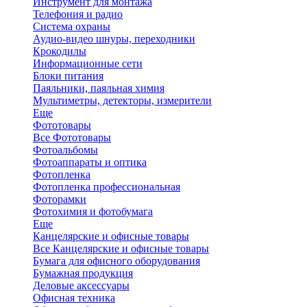
Инструмент для монтажа
Телефония и радио
Система охраны
Аудио-видео шнуры, переходники
Крокодилы
Информационные сети
Блоки питания
Паяльники, паяльная химия
Мультиметры, детекторы, измерители
Еще
Фототовары
Все Фототовары
Фотоальбомы
Фотоаппараты и оптика
Фотопленка
Фотопленка профессиональная
Фоторамки
Фотохимия и фотобумага
Еще
Канцелярские и офисные товары
Все Канцелярские и офисные товары
Бумага для офисного оборудования
Бумажная продукция
Деловые аксессуары
Офисная техника