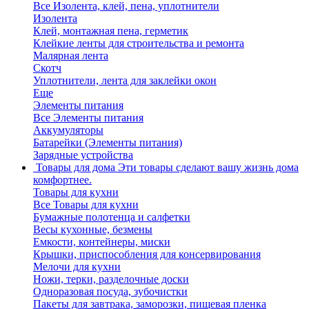
Все Изолента, клей, пена, уплотнители
Изолента
Клей, монтажная пена, герметик
Клейкие ленты для строительства и ремонта
Малярная лента
Скотч
Уплотнители, лента для заклейки окон
Еще
Элементы питания
Все Элементы питания
Аккумуляторы
Батарейки (Элементы питания)
Зарядные устройства
Товары для дома
Эти товары сделают вашу жизнь дома
комфортнее.
Товары для кухни
Все Товары для кухни
Бумажные полотенца и салфетки
Весы кухонные, безмены
Емкости, контейнеры, миски
Крышки, приспособления для консервирования
Мелочи для кухни
Ножи, терки, разделочные доски
Одноразовая посуда, зубочистки
Пакеты для завтрака, заморозки, пищевая пленка