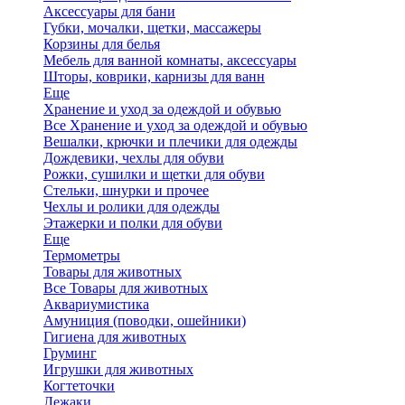
Аксессуары для бани
Губки, мочалки, щетки, массажеры
Корзины для белья
Мебель для ванной комнаты, аксессуары
Шторы, коврики, карнизы для ванн
Еще
Хранение и уход за одеждой и обувью
Все Хранение и уход за одеждой и обувью
Вешалки, крючки и плечики для одежды
Дождевики, чехлы для обуви
Рожки, сушилки и щетки для обуви
Стельки, шнурки и прочее
Чехлы и ролики для одежды
Этажерки и полки для обуви
Еще
Термометры
Товары для животных
Все Товары для животных
Аквариумистика
Амуниция (поводки, ошейники)
Гигиена для животных
Груминг
Игрушки для животных
Когтеточки
Лежаки