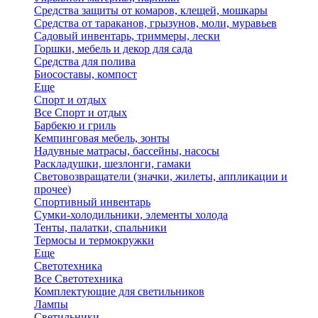
Средства защиты от комаров, клещей, мошкары
Средства от тараканов, грызунов, моли, муравьев
Садовый инвентарь, триммеры, лески
Горшки, мебель и декор для сада
Средства для полива
Биосоставы, компост
Еще
Спорт и отдых
Все Спорт и отдых
Барбекю и гриль
Кемпинговая мебель, зонты
Надувные матрасы, бассейны, насосы
Раскладушки, шезлонги, гамаки
Световозвращатели (значки, жилеты, аппликации и
прочее)
Спортивный инвентарь
Сумки-холодильники, элементы холода
Тенты, палатки, спальники
Термосы и термокружки
Еще
Светотехника
Все Светотехника
Комплектующие для светильников
Лампы
Светильники