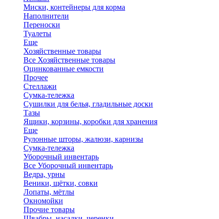
Миски, контейнеры для корма
Наполнители
Переноски
Туалеты
Еще
Хозяйственные товары
Все Хозяйственные товары
Оцинкованные емкости
Прочее
Стеллажи
Сумка-тележка
Сушилки для белья, гладильные доски
Тазы
Ящики, корзины, коробки для хранения
Еще
Рулонные шторы, жалюзи, карнизы
Сумка-тележка
Уборочный инвентарь
Все Уборочный инвентарь
Ведра, урны
Веники, щётки, совки
Лопаты, мётлы
Окномойки
Прочие товары
Швабры, насадки, черенки