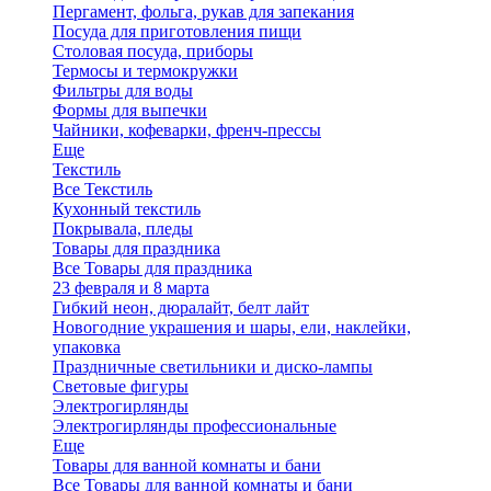
Пергамент, фольга, рукав для запекания
Посуда для приготовления пищи
Столовая посуда, приборы
Термосы и термокружки
Фильтры для воды
Формы для выпечки
Чайники, кофеварки, френч-прессы
Еще
Текстиль
Все Текстиль
Кухонный текстиль
Покрывала, пледы
Товары для праздника
Все Товары для праздника
23 февраля и 8 марта
Гибкий неон, дюралайт, белт лайт
Новогодние украшения и шары, ели, наклейки,
упаковка
Праздничные светильники и диско-лампы
Световые фигуры
Электрогирлянды
Электрогирлянды профессиональные
Еще
Товары для ванной комнаты и бани
Все Товары для ванной комнаты и бани