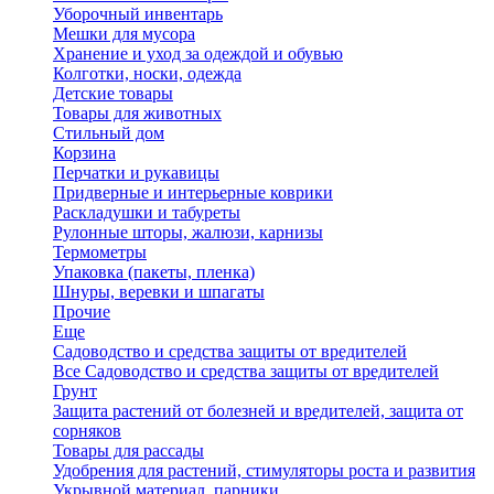
Уборочный инвентарь
Мешки для мусора
Хранение и уход за одеждой и обувью
Колготки, носки, одежда
Детские товары
Товары для животных
Стильный дом
Корзина
Перчатки и рукавицы
Придверные и интерьерные коврики
Раскладушки и табуреты
Рулонные шторы, жалюзи, карнизы
Термометры
Упаковка (пакеты, пленка)
Шнуры, веревки и шпагаты
Прочие
Еще
Садоводство и средства защиты от вредителей
Все Садоводство и средства защиты от вредителей
Грунт
Защита растений от болезней и вредителей, защита от
сорняков
Товары для рассады
Удобрения для растений, стимуляторы роста и развития
Укрывной материал, парники