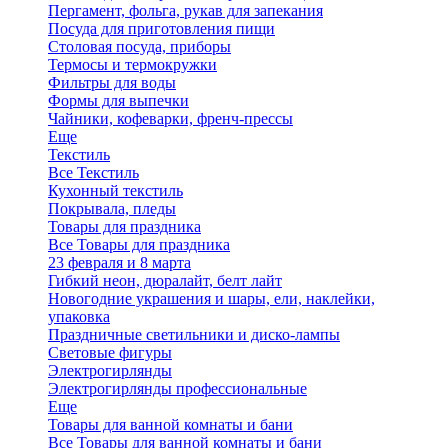
Пергамент, фольга, рукав для запекания
Посуда для приготовления пищи
Столовая посуда, приборы
Термосы и термокружки
Фильтры для воды
Формы для выпечки
Чайники, кофеварки, френч-прессы
Еще
Текстиль
Все Текстиль
Кухонный текстиль
Покрывала, пледы
Товары для праздника
Все Товары для праздника
23 февраля и 8 марта
Гибкий неон, дюралайт, белт лайт
Новогодние украшения и шары, ели, наклейки,
упаковка
Праздничные светильники и диско-лампы
Световые фигуры
Электрогирлянды
Электрогирлянды профессиональные
Еще
Товары для ванной комнаты и бани
Все Товары для ванной комнаты и бани