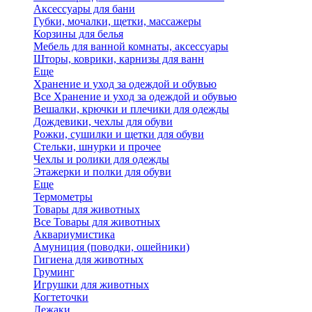
Аксессуары для бани
Губки, мочалки, щетки, массажеры
Корзины для белья
Мебель для ванной комнаты, аксессуары
Шторы, коврики, карнизы для ванн
Еще
Хранение и уход за одеждой и обувью
Все Хранение и уход за одеждой и обувью
Вешалки, крючки и плечики для одежды
Дождевики, чехлы для обуви
Рожки, сушилки и щетки для обуви
Стельки, шнурки и прочее
Чехлы и ролики для одежды
Этажерки и полки для обуви
Еще
Термометры
Товары для животных
Все Товары для животных
Аквариумистика
Амуниция (поводки, ошейники)
Гигиена для животных
Груминг
Игрушки для животных
Когтеточки
Лежаки