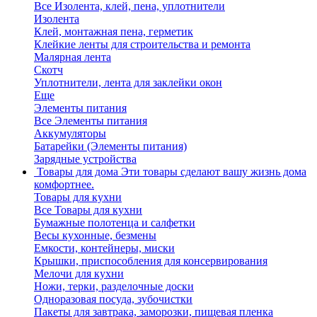
Все Изолента, клей, пена, уплотнители
Изолента
Клей, монтажная пена, герметик
Клейкие ленты для строительства и ремонта
Малярная лента
Скотч
Уплотнители, лента для заклейки окон
Еще
Элементы питания
Все Элементы питания
Аккумуляторы
Батарейки (Элементы питания)
Зарядные устройства
Товары для дома
Эти товары сделают вашу жизнь дома
комфортнее.
Товары для кухни
Все Товары для кухни
Бумажные полотенца и салфетки
Весы кухонные, безмены
Емкости, контейнеры, миски
Крышки, приспособления для консервирования
Мелочи для кухни
Ножи, терки, разделочные доски
Одноразовая посуда, зубочистки
Пакеты для завтрака, заморозки, пищевая пленка