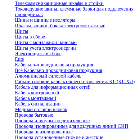
Телекоммуникационные шкафы и стойки
Токоведущие шины, клеммные блоки для подключения
проводников
Шины и шинные изоляторы
Шкафы, ящики, боксы электромонтажные
Щиты
Щиты в сборе
Щиты с монтажной панелью
Щиты учета электроэнергии
Электрощиты в сборе
Еще
Кабельно-проводниковая продукция
Все Кабельно-проводниковая продукция
Алюминиевый силовой кабель
Гибкий силовой кабель общего назначения: КГ (КГ-ХЛ)
Кабель для информационных сетей
Кабель контрольный
Кабель монтажный
Кабель сигнализации
Медный силовой кабель
Провода бытовые
Провода и шнуры соединительные
Провода изолированные для воздушных линий СИП
Провода неизолированные
Провода установочные гибкие и жесткие