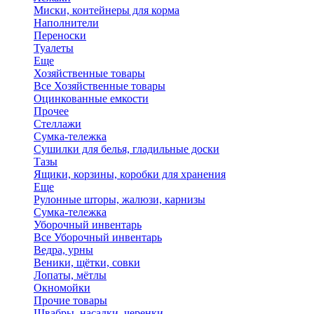
Миски, контейнеры для корма
Наполнители
Переноски
Туалеты
Еще
Хозяйственные товары
Все Хозяйственные товары
Оцинкованные емкости
Прочее
Стеллажи
Сумка-тележка
Сушилки для белья, гладильные доски
Тазы
Ящики, корзины, коробки для хранения
Еще
Рулонные шторы, жалюзи, карнизы
Сумка-тележка
Уборочный инвентарь
Все Уборочный инвентарь
Ведра, урны
Веники, щётки, совки
Лопаты, мётлы
Окномойки
Прочие товары
Швабры, насадки, черенки