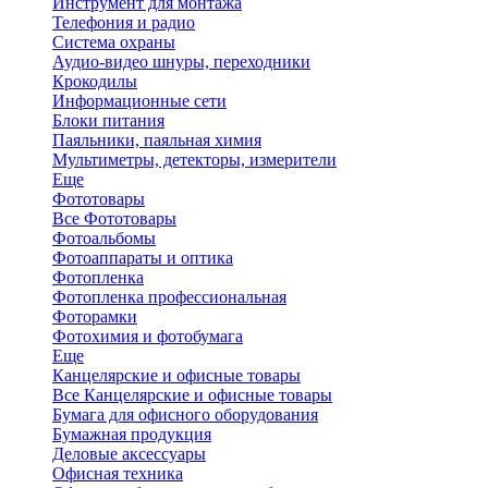
Инструмент для монтажа
Телефония и радио
Система охраны
Аудио-видео шнуры, переходники
Крокодилы
Информационные сети
Блоки питания
Паяльники, паяльная химия
Мультиметры, детекторы, измерители
Еще
Фототовары
Все Фототовары
Фотоальбомы
Фотоаппараты и оптика
Фотопленка
Фотопленка профессиональная
Фоторамки
Фотохимия и фотобумага
Еще
Канцелярские и офисные товары
Все Канцелярские и офисные товары
Бумага для офисного оборудования
Бумажная продукция
Деловые аксессуары
Офисная техника