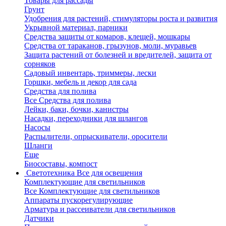
Товары для рассады
Грунт
Удобрения для растений, стимуляторы роста и развития
Укрывной материал, парники
Средства защиты от комаров, клещей, мошкары
Средства от тараканов, грызунов, моли, муравьев
Защита растений от болезней и вредителей, защита от
сорняков
Садовый инвентарь, триммеры, лески
Горшки, мебель и декор для сада
Средства для полива
Все Средства для полива
Лейки, баки, бочки, канистры
Насадки, переходники для шлангов
Насосы
Распылители, опрыскиватели, оросители
Шланги
Еще
Биосоставы, компост
Светотехника
Все для освещения
Комплектующие для светильников
Все Комплектующие для светильников
Аппараты пускорегулирующие
Арматура и рассеиватели для светильников
Датчики