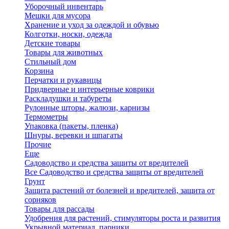
Уборочный инвентарь
Мешки для мусора
Хранение и уход за одеждой и обувью
Колготки, носки, одежда
Детские товары
Товары для животных
Стильный дом
Корзина
Перчатки и рукавицы
Придверные и интерьерные коврики
Раскладушки и табуреты
Рулонные шторы, жалюзи, карнизы
Термометры
Упаковка (пакеты, пленка)
Шнуры, веревки и шпагаты
Прочие
Еще
Садоводство и средства защиты от вредителей
Все Садоводство и средства защиты от вредителей
Грунт
Защита растений от болезней и вредителей, защита от
сорняков
Товары для рассады
Удобрения для растений, стимуляторы роста и развития
Укрывной материал, парники