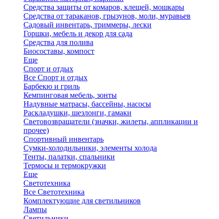
Средства защиты от комаров, клещей, мошкары
Средства от тараканов, грызунов, моли, муравьев
Садовый инвентарь, триммеры, лески
Горшки, мебель и декор для сада
Средства для полива
Биосоставы, компост
Еще
Спорт и отдых
Все Спорт и отдых
Барбекю и гриль
Кемпинговая мебель, зонты
Надувные матрасы, бассейны, насосы
Раскладушки, шезлонги, гамаки
Световозвращатели (значки, жилеты, аппликации и
прочее)
Спортивный инвентарь
Сумки-холодильники, элементы холода
Тенты, палатки, спальники
Термосы и термокружки
Еще
Светотехника
Все Светотехника
Комплектующие для светильников
Лампы
Светильники