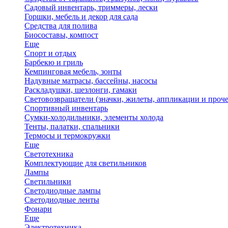
Садовый инвентарь, триммеры, лески
Горшки, мебель и декор для сада
Средства для полива
Биосоставы, компост
Еще
Спорт и отдых
Барбекю и гриль
Кемпинговая мебель, зонты
Надувные матрасы, бассейны, насосы
Раскладушки, шезлонги, гамаки
Световозвращатели (значки, жилеты, аппликации и проче
Спортивный инвентарь
Сумки-холодильники, элементы холода
Тенты, палатки, спальники
Термосы и термокружки
Еще
Светотехника
Комплектующие для светильников
Лампы
Светильники
Светодиодные лампы
Светодиодные ленты
Фонари
Еще
Электротехника