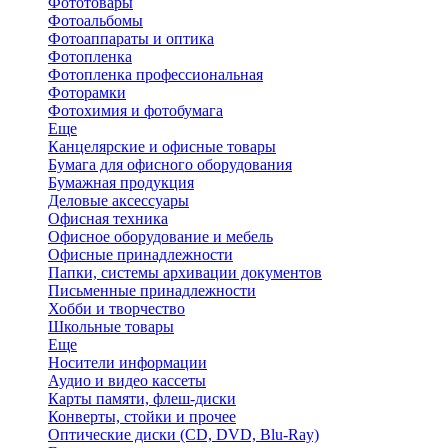
Фототовары
Фотоальбомы
Фотоаппараты и оптика
Фотопленка
Фотопленка профессиональная
Фоторамки
Фотохимия и фотобумага
Еще
Канцелярские и офисные товары
Бумага для офисного оборудования
Бумажная продукция
Деловые аксессуары
Офисная техника
Офисное оборудование и мебель
Офисные принадлежности
Папки, системы архивации документов
Письменные принадлежности
Хобби и творчество
Школьные товары
Еще
Носители информации
Аудио и видео кассеты
Карты памяти, флеш-диски
Конверты, стойки и прочее
Оптические диски (CD, DVD, Blu-Ray)