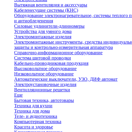
Вытяжная вентиляция и аксессуары
Кабеленесущие системы (КНС)
Оборудование электронагревательное, системы теплого п
и антиобледенения
Силовые удлинители-длинномеры
Устройства для умного дома
Электромонтажные изделия
Электромонтажные инструменты, средства индивидуаль
защиты и контрольно-измерительная аппаратура
Справочно-информационное оборудование
Система щитовой проводки
Кабельно-проводниковая продукция
Высоковольтное оборудование
Низковольтное оборудование
Автоматические выключатели, УЗО, ДИФ автомат
Электроустановочные изделия
Вентилляционные решетки
Еще
Бытовая техника, автотовары
Техника для кухни
Техника для дома
Теле- и аудиотехника
Компьютерная техника
Красота и здоровье