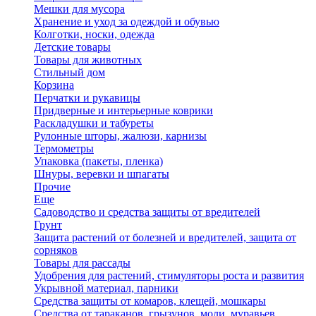
Мешки для мусора
Хранение и уход за одеждой и обувью
Колготки, носки, одежда
Детские товары
Товары для животных
Стильный дом
Корзина
Перчатки и рукавицы
Придверные и интерьерные коврики
Раскладушки и табуреты
Рулонные шторы, жалюзи, карнизы
Термометры
Упаковка (пакеты, пленка)
Шнуры, веревки и шпагаты
Прочие
Еще
Садоводство и средства защиты от вредителей
Грунт
Защита растений от болезней и вредителей, защита от
сорняков
Товары для рассады
Удобрения для растений, стимуляторы роста и развития
Укрывной материал, парники
Средства защиты от комаров, клещей, мошкары
Средства от тараканов, грызунов, моли, муравьев