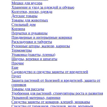
Мешки для мусора
Хранение и уход за одеждой и обувью
Колготки, носки, одежда
Детские товары
Товары для животных
Стильный дом
Корзина
Перчатки и рукавицы
Придверные и интерьерные коврики
Раскладушки и табуреты
Рулонные шторы, жалюзи, карнизы
Термометры
Упаковка (пакеты, пленка)
Шнуры, веревки и шпагаты
Прочие
Еще
Садоводство и средства защиты от вредителей
Грунт
Защита растений от болезней и вредителей, защита от
сорняков
Товары для рассады
Удобрения для растений, стимуляторы роста и развития
Укрывной материал, парники
Средства защиты от комаров, клещей, мошкары
Средства от тараканов, грызунов, моли, муравьев