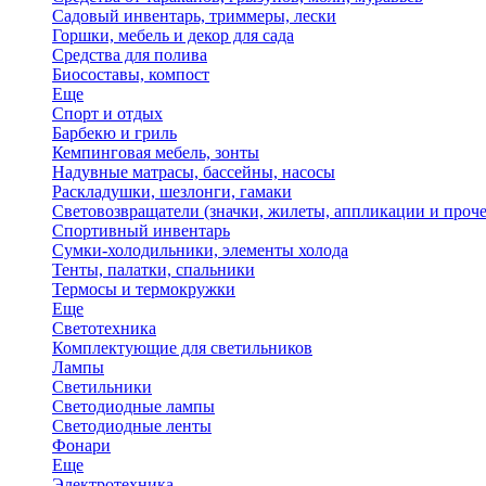
Садовый инвентарь, триммеры, лески
Горшки, мебель и декор для сада
Средства для полива
Биосоставы, компост
Еще
Спорт и отдых
Барбекю и гриль
Кемпинговая мебель, зонты
Надувные матрасы, бассейны, насосы
Раскладушки, шезлонги, гамаки
Световозвращатели (значки, жилеты, аппликации и проче
Спортивный инвентарь
Сумки-холодильники, элементы холода
Тенты, палатки, спальники
Термосы и термокружки
Еще
Светотехника
Комплектующие для светильников
Лампы
Светильники
Светодиодные лампы
Светодиодные ленты
Фонари
Еще
Электротехника