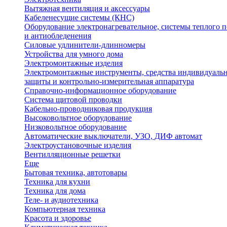
Вытяжная вентиляция и аксессуары
Кабеленесущие системы (КНС)
Оборудование электронагревательное, системы теплого п
и антиобледенения
Силовые удлинители-длинномеры
Устройства для умного дома
Электромонтажные изделия
Электромонтажные инструменты, средства индивидуаль
защиты и контрольно-измерительная аппаратура
Справочно-информационное оборудование
Система щитовой проводки
Кабельно-проводниковая продукция
Высоковольтное оборудование
Низковольтное оборудование
Автоматические выключатели, УЗО, ДИФ автомат
Электроустановочные изделия
Вентилляционные решетки
Еще
Бытовая техника, автотовары
Техника для кухни
Техника для дома
Теле- и аудиотехника
Компьютерная техника
Красота и здоровье