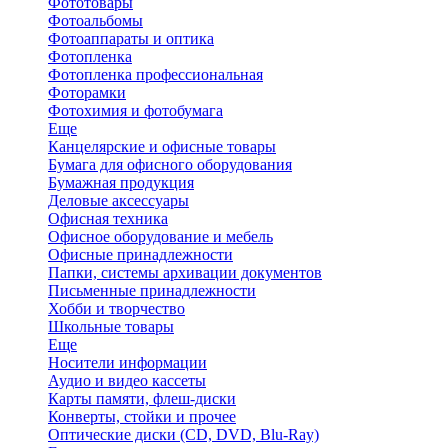
Фототовары
Фотоальбомы
Фотоаппараты и оптика
Фотопленка
Фотопленка профессиональная
Фоторамки
Фотохимия и фотобумага
Еще
Канцелярские и офисные товары
Бумага для офисного оборудования
Бумажная продукция
Деловые аксессуары
Офисная техника
Офисное оборудование и мебель
Офисные принадлежности
Папки, системы архивации документов
Письменные принадлежности
Хобби и творчество
Школьные товары
Еще
Носители информации
Аудио и видео кассеты
Карты памяти, флеш-диски
Конверты, стойки и прочее
Оптические диски (CD, DVD, Blu-Ray)