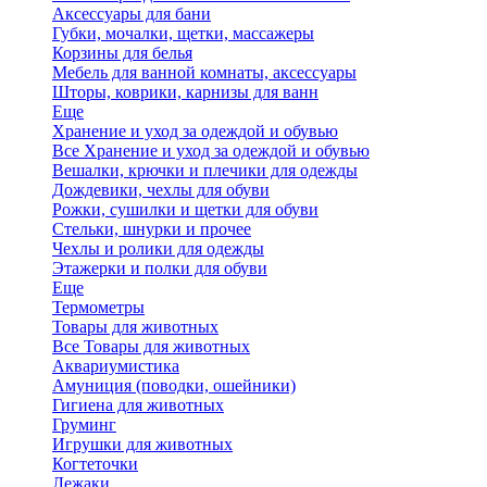
Аксессуары для бани
Губки, мочалки, щетки, массажеры
Корзины для белья
Мебель для ванной комнаты, аксессуары
Шторы, коврики, карнизы для ванн
Еще
Хранение и уход за одеждой и обувью
Все Хранение и уход за одеждой и обувью
Вешалки, крючки и плечики для одежды
Дождевики, чехлы для обуви
Рожки, сушилки и щетки для обуви
Стельки, шнурки и прочее
Чехлы и ролики для одежды
Этажерки и полки для обуви
Еще
Термометры
Товары для животных
Все Товары для животных
Аквариумистика
Амуниция (поводки, ошейники)
Гигиена для животных
Груминг
Игрушки для животных
Когтеточки
Лежаки