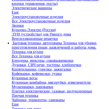
кнопки управления, посты)
Электрические машины
Еще
Электроустановочные изделия
Все Электроустановочные изделия
Звонки
Кунцево-Электро (Россия)
ЭУИ (устройства) для Умного дома
Вентилляционные решетки
Бытовая техника, автотовары
Техника для уборки,
приготовления пищи, развлечений и работы дома.
Техника для кухни
Все Техника для кухни
Блендеры, миксеры, соковыжималки
Духовки, СВЧ печи, тостеры, хлебопечки
Кипятильники, горелки, зажигалки
Кофеварки, кофемолки, турки
Кухонные весы
Кухонные комбайны, мясорубки, измельчители
Мультиварки, пароварки
Плитки электрические, газовые, индукционные
Прочая техника
Чайники, термопоты, самовары
Еще
Техника для дома