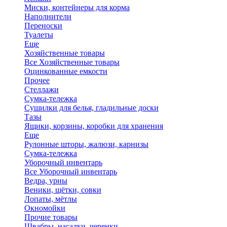
Миски, контейнеры для корма
Наполнители
Переноски
Туалеты
Еще
Хозяйственные товары
Все Хозяйственные товары
Оцинкованные емкости
Прочее
Стеллажи
Сумка-тележка
Сушилки для белья, гладильные доски
Тазы
Ящики, корзины, коробки для хранения
Еще
Рулонные шторы, жалюзи, карнизы
Сумка-тележка
Уборочный инвентарь
Все Уборочный инвентарь
Ведра, урны
Веники, щётки, совки
Лопаты, мётлы
Окномойки
Прочие товары
Швабры, насадки, черенки