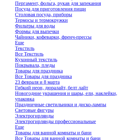
Пергамент, фольга, рукав для запекания
Посуда для приготовления пищи
Столовая посуда, приборы
Термосы и термокружки
Фильтры для воды
Формы для выпечки
Чайники, кофеварки, френч-прессы
Еще
Текстиль
Все Текстиль
Кухонный текстиль
Покрывала, пледы
Товары для праздника
Все Товары для праздника
23 февраля и 8 марта
Гибкий неон, дюралайт, белт лайт
Новогодние украшения и шары, ели, наклейки,
упаковка
Праздничные светильники и диско-лампы
Световые фигуры
Электрогирлянды
Электрогирлянды профессиональные
Еще
Товары для ванной комнаты и бани
Все Товары для ванной комнаты и бани