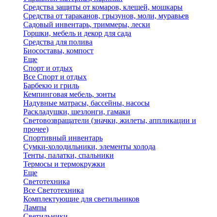
Средства защиты от комаров, клещей, мошкары
Средства от тараканов, грызунов, моли, муравьев
Садовый инвентарь, триммеры, лески
Горшки, мебель и декор для сада
Средства для полива
Биосоставы, компост
Еще
Спорт и отдых
Все Спорт и отдых
Барбекю и гриль
Кемпинговая мебель, зонты
Надувные матрасы, бассейны, насосы
Раскладушки, шезлонги, гамаки
Световозвращатели (значки, жилеты, аппликации и
прочее)
Спортивный инвентарь
Сумки-холодильники, элементы холода
Тенты, палатки, спальники
Термосы и термокружки
Еще
Светотехника
Все Светотехника
Комплектующие для светильников
Лампы
Светильники