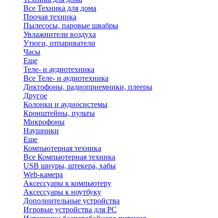
Все Техника для дома
Прочая техника
Пылесосы, паровые швабры
Увлажнители воздуха
Утюги, отпариватели
Часы
Еще
Теле- и аудиотехника
Все Теле- и аудиотехника
Диктофоны, радиоприемники, плееры
Другое
Колонки и аудиосистемы
Кронштейны, пульты
Микрофоны
Наушники
Еще
Компьютерная техника
Все Компьютерная техника
USB шнуры, штекера, хабы
Web-камера
Аксессуары к компьютеру
Аксессуары к ноутбуку
Дополнительные устройства
Игровые устройства для PC