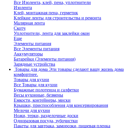
Все Изолента, клей, пена, уплотнители
Изолента
Клей, монтажная пена, герметик
Клейкие ленты для строительства и ремонта
Малярная лента
Скотч
Уплотнители, лента для заклейки окон
Еще
Элементы питания
Все Элементы питания
Аккумуляторы
Батарейки (Элементы питания)
Зарядные устройства
Товары для дома
Эти товары сделают вашу жизнь дома
комфортнее.
Товары для кухни
Все Товары для кухни
Бумажные полотенца и салфетки
Весы кухонные, безмены
Емкости, контейнеры, миски
Крышки, приспособления для консервирования
Мелочи для кухни
Ножи, терки, разделочные доски
Одноразовая посуда, зубочистки
Пакеты для завтрака, заморозки, пищевая пленка