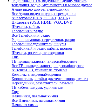
Радиотовары
ТВ, видеонаблюдение, монтаж,
телефония, радио, мультиметры и многое другое
Аудио-видео шнуры, переходники
Все Аудио-видео шнуры, переходники
Аналоговые (RCA, SCART, JACK)
Цифровые (USB, HDMI, VGA, DVI)
Штекеры, кабель
Телефония и радио
Все Телефония и радио
Радиоприемники, передатчики, рации
Телефонные удлинители, шнуры
Телефонный и радио кабель, провод
Штекера, розетки, переходники
Еще
ТВ принадлежности, видеонаблюдение
Все ТВ принадлежности, видеонаблюдение
Антенны ТВ, усилители, тюнеры
Комплекты видеонаблюдения
Кронштейны, стойки для телевизоров, пульты
Переходники, разветвители, разъемы
ТВ кабель, шнуры, удлинители
Еще
Паяльники, паяльная химия
Все Паяльники, паяльная химия
Паяльная химия