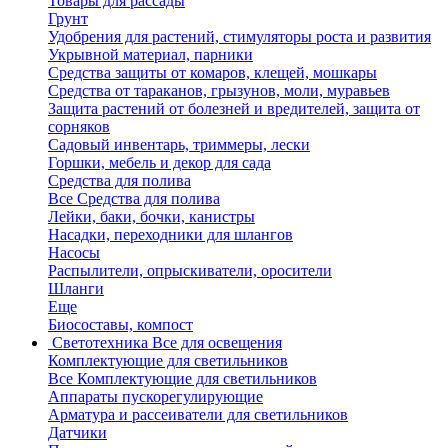
Товары для рассады
Грунт
Удобрения для растений, стимуляторы роста и развития
Укрывной материал, парники
Средства защиты от комаров, клещей, мошкары
Средства от тараканов, грызунов, моли, муравьев
Защита растений от болезней и вредителей, защита от
сорняков
Садовый инвентарь, триммеры, лески
Горшки, мебель и декор для сада
Средства для полива
Все Средства для полива
Лейки, баки, бочки, канистры
Насадки, переходники для шлангов
Насосы
Распылители, опрыскиватели, оросители
Шланги
Еще
Биосоставы, компост
Светотехника
Все для освещения
Комплектующие для светильников
Все Комплектующие для светильников
Аппараты пускорегулирующие
Арматура и рассеиватели для светильников
Датчики