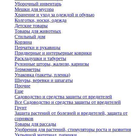
Уборочный инвентарь
Мешки для мусора
Хранение и уход за одеждой и обувью
Колготки, носки, одежда
Детские товары
Товары для животных
Стильный дом
Корзина
Перчатки и рукавицы
Придверные и интерьерные коврики
Раскладушки и табуреты
Рулонные шторы, жалюзи, карнизы
Термометры
Упаковка (пакеты, пленка)
Шнуры, веревки и шпагаты
Прочие
Еще
Садоводство и средства защиты от вредителей
Все Садоводство и средства защиты от вредителей
Грунт
Защита растений от болезней и вредителей, защита от
сорняков
Товары для рассады
Удобрения для растений, стимуляторы роста и развития
Укрывной материал, парники