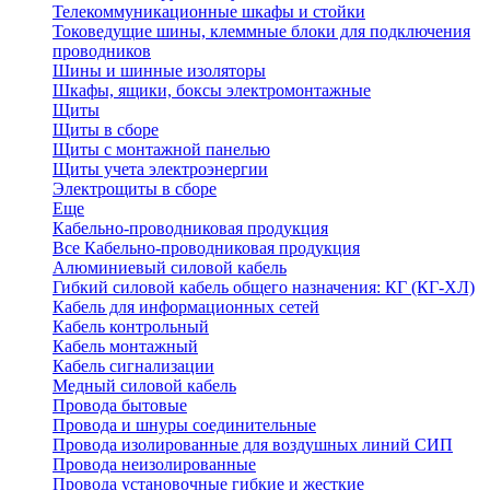
Телекоммуникационные шкафы и стойки
Токоведущие шины, клеммные блоки для подключения
проводников
Шины и шинные изоляторы
Шкафы, ящики, боксы электромонтажные
Щиты
Щиты в сборе
Щиты с монтажной панелью
Щиты учета электроэнергии
Электрощиты в сборе
Еще
Кабельно-проводниковая продукция
Все Кабельно-проводниковая продукция
Алюминиевый силовой кабель
Гибкий силовой кабель общего назначения: КГ (КГ-ХЛ)
Кабель для информационных сетей
Кабель контрольный
Кабель монтажный
Кабель сигнализации
Медный силовой кабель
Провода бытовые
Провода и шнуры соединительные
Провода изолированные для воздушных линий СИП
Провода неизолированные
Провода установочные гибкие и жесткие