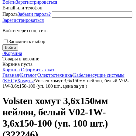
Войти
Зарегистрироваться
E-mail или телефон
Пароль
Забыли пароль?
Зарегистрироваться
Войти через соц. сеть
Запомнить выбор
Войти
0
Корзина
Товары в корзине
Корзина пуста
Корзина
Оформить заказ
Главная
/
Каталог
/
Электротехника
/
Кабеленесущие системы
(КНС)
/
Хомуты
/
Volsten хомут 3,6х150мм нейлон, белый V02-
1W-3,6х150-100 (уп. 100 шт., цена за уп.)
Volsten хомут 3,6х150мм
нейлон, белый V02-1W-
3,6х150-100 (уп. 100 шт.)
(322246)