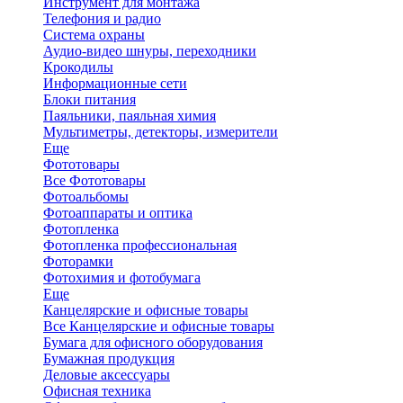
Инструмент для монтажа
Телефония и радио
Система охраны
Аудио-видео шнуры, переходники
Крокодилы
Информационные сети
Блоки питания
Паяльники, паяльная химия
Мультиметры, детекторы, измерители
Еще
Фототовары
Все Фототовары
Фотоальбомы
Фотоаппараты и оптика
Фотопленка
Фотопленка профессиональная
Фоторамки
Фотохимия и фотобумага
Еще
Канцелярские и офисные товары
Все Канцелярские и офисные товары
Бумага для офисного оборудования
Бумажная продукция
Деловые аксессуары
Офисная техника