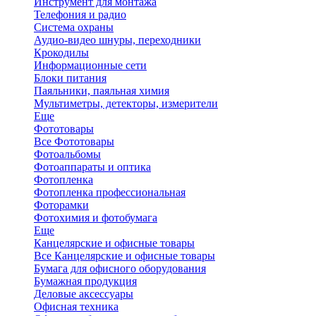
Инструмент для монтажа
Телефония и радио
Система охраны
Аудио-видео шнуры, переходники
Крокодилы
Информационные сети
Блоки питания
Паяльники, паяльная химия
Мультиметры, детекторы, измерители
Еще
Фототовары
Все Фототовары
Фотоальбомы
Фотоаппараты и оптика
Фотопленка
Фотопленка профессиональная
Фоторамки
Фотохимия и фотобумага
Еще
Канцелярские и офисные товары
Все Канцелярские и офисные товары
Бумага для офисного оборудования
Бумажная продукция
Деловые аксессуары
Офисная техника