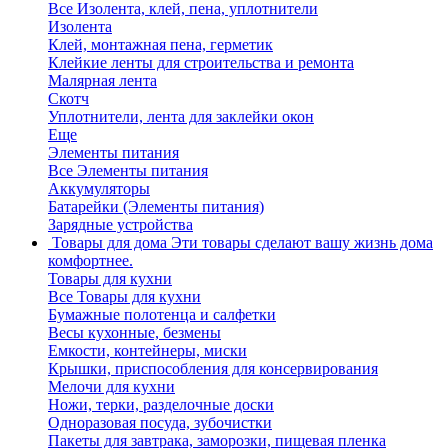
Все Изолента, клей, пена, уплотнители
Изолента
Клей, монтажная пена, герметик
Клейкие ленты для строительства и ремонта
Малярная лента
Скотч
Уплотнители, лента для заклейки окон
Еще
Элементы питания
Все Элементы питания
Аккумуляторы
Батарейки (Элементы питания)
Зарядные устройства
Товары для дома
Эти товары сделают вашу жизнь дома
комфортнее.
Товары для кухни
Все Товары для кухни
Бумажные полотенца и салфетки
Весы кухонные, безмены
Емкости, контейнеры, миски
Крышки, приспособления для консервирования
Мелочи для кухни
Ножи, терки, разделочные доски
Одноразовая посуда, зубочистки
Пакеты для завтрака, заморозки, пищевая пленка