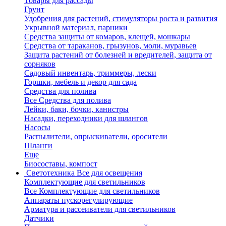
Товары для рассады
Грунт
Удобрения для растений, стимуляторы роста и развития
Укрывной материал, парники
Средства защиты от комаров, клещей, мошкары
Средства от тараканов, грызунов, моли, муравьев
Защита растений от болезней и вредителей, защита от
сорняков
Садовый инвентарь, триммеры, лески
Горшки, мебель и декор для сада
Средства для полива
Все Средства для полива
Лейки, баки, бочки, канистры
Насадки, переходники для шлангов
Насосы
Распылители, опрыскиватели, оросители
Шланги
Еще
Биосоставы, компост
Светотехника
Все для освещения
Комплектующие для светильников
Все Комплектующие для светильников
Аппараты пускорегулирующие
Арматура и рассеиватели для светильников
Датчики