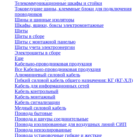
Телекоммуникационные шкафы и стойки
Токоведущие шины, клеммные блоки для подключения
проводников
Шины и шинные изоляторы
Шкафы, ящики, боксы электромонтажные
Щиты
Щиты в сборе
Щиты с монтажной панелью
Щиты учета электроэнергии
Электрощиты в сборе
Еще
Кабельно-проводниковая продукция
Все Кабельно-проводниковая продукция
Алюминиевый силовой кабель
Гибкий силовой кабель общего назначения: КГ (КГ-ХЛ)
Кабель для информационных сетей
Кабель контрольный
Кабель монтажный
Кабель сигнализации
Медный силовой кабель
Провода бытовые
Провода и шнуры соединительные
Провода изолированные для воздушных линий СИП
Провода неизолированные
Провода установочные гибкие и жесткие