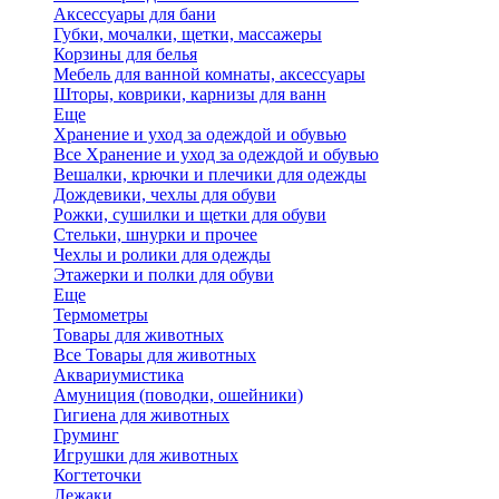
Аксессуары для бани
Губки, мочалки, щетки, массажеры
Корзины для белья
Мебель для ванной комнаты, аксессуары
Шторы, коврики, карнизы для ванн
Еще
Хранение и уход за одеждой и обувью
Все Хранение и уход за одеждой и обувью
Вешалки, крючки и плечики для одежды
Дождевики, чехлы для обуви
Рожки, сушилки и щетки для обуви
Стельки, шнурки и прочее
Чехлы и ролики для одежды
Этажерки и полки для обуви
Еще
Термометры
Товары для животных
Все Товары для животных
Аквариумистика
Амуниция (поводки, ошейники)
Гигиена для животных
Груминг
Игрушки для животных
Когтеточки
Лежаки