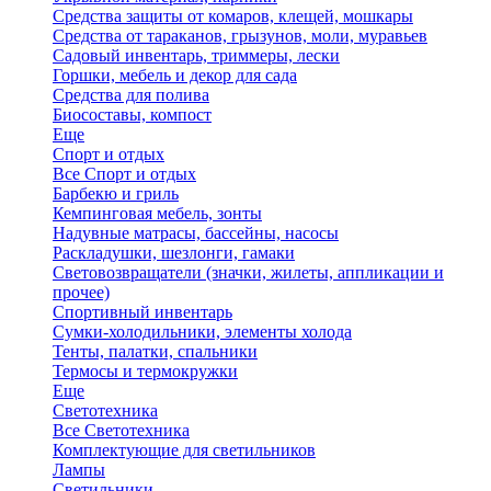
Средства защиты от комаров, клещей, мошкары
Средства от тараканов, грызунов, моли, муравьев
Садовый инвентарь, триммеры, лески
Горшки, мебель и декор для сада
Средства для полива
Биосоставы, компост
Еще
Спорт и отдых
Все Спорт и отдых
Барбекю и гриль
Кемпинговая мебель, зонты
Надувные матрасы, бассейны, насосы
Раскладушки, шезлонги, гамаки
Световозвращатели (значки, жилеты, аппликации и
прочее)
Спортивный инвентарь
Сумки-холодильники, элементы холода
Тенты, палатки, спальники
Термосы и термокружки
Еще
Светотехника
Все Светотехника
Комплектующие для светильников
Лампы
Светильники