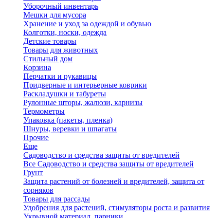
Уборочный инвентарь
Мешки для мусора
Хранение и уход за одеждой и обувью
Колготки, носки, одежда
Детские товары
Товары для животных
Стильный дом
Корзина
Перчатки и рукавицы
Придверные и интерьерные коврики
Раскладушки и табуреты
Рулонные шторы, жалюзи, карнизы
Термометры
Упаковка (пакеты, пленка)
Шнуры, веревки и шпагаты
Прочие
Еще
Садоводство и средства защиты от вредителей
Все Садоводство и средства защиты от вредителей
Грунт
Защита растений от болезней и вредителей, защита от
сорняков
Товары для рассады
Удобрения для растений, стимуляторы роста и развития
Укрывной материал, парники