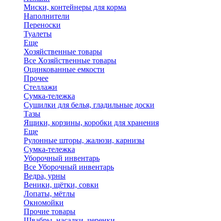
Миски, контейнеры для корма
Наполнители
Переноски
Туалеты
Еще
Хозяйственные товары
Все Хозяйственные товары
Оцинкованные емкости
Прочее
Стеллажи
Сумка-тележка
Сушилки для белья, гладильные доски
Тазы
Ящики, корзины, коробки для хранения
Еще
Рулонные шторы, жалюзи, карнизы
Сумка-тележка
Уборочный инвентарь
Все Уборочный инвентарь
Ведра, урны
Веники, щётки, совки
Лопаты, мётлы
Окномойки
Прочие товары
Швабры, насадки, черенки