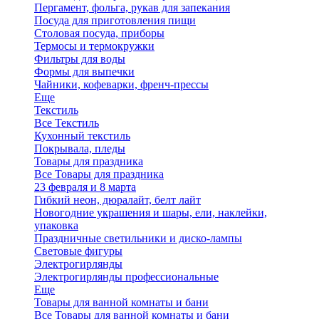
Пергамент, фольга, рукав для запекания
Посуда для приготовления пищи
Столовая посуда, приборы
Термосы и термокружки
Фильтры для воды
Формы для выпечки
Чайники, кофеварки, френч-прессы
Еще
Текстиль
Все Текстиль
Кухонный текстиль
Покрывала, пледы
Товары для праздника
Все Товары для праздника
23 февраля и 8 марта
Гибкий неон, дюралайт, белт лайт
Новогодние украшения и шары, ели, наклейки,
упаковка
Праздничные светильники и диско-лампы
Световые фигуры
Электрогирлянды
Электрогирлянды профессиональные
Еще
Товары для ванной комнаты и бани
Все Товары для ванной комнаты и бани