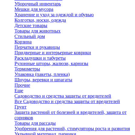
Уборочный инвентарь
Мешки для мусора
Хранение и уход за одеждой и обувью
Колготки, носки, одежда
Детские товары
Товары для животных
Стильный дом
Корзина
Перчатки и рукавицы
Придверные и интерьерные коврики
Раскладушки и табуреты
Рулонные шторы, жалюзи, карнизы
Термометры
Упаковка (пакеты, пленка)
Шнуры, веревки и шпагаты
Прочие
Еще
Садоводство и средства защиты от вредителей
Все Садоводство и средства защиты от вредителей
Грунт
Защита растений от болезней и вредителей, защита от
сорняков
Товары для рассады
Удобрения для растений, стимуляторы роста и развития
Укрывной материал, парники