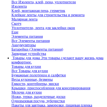
Все Изолента, клей, пена, уплотнители
Изолента
Клей, монтажная пена, герметик
Клейкие ленты для строительства и ремонта
Малярная лента
Скотч
Уплотнители, лента для заклейки окон
Еще
Элементы питания
Все Элементы питания
Аккумуляторы
Батарейки (Элементы питания)
Зарядные устройства
Товары для дома
Эти товары сделают вашу жизнь дома
комфортнее.
Товары для кухни
Все Товары для кухни
Бумажные полотенца и салфетки
Весы кухонные, безмены
Емкости, контейнеры, миски
Крышки, приспособления для консервирования
Мелочи для кухни
Ножи, терки, разделочные доски
Одноразовая посуда, зубочистки
Пакеты для завтрака, заморозки, пищевая пленка