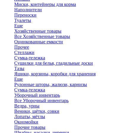
Миски, контейнеры для корма
Наполнители
Переноски
Туалеты
Еще
Хозяйственные товары
Все Хозяйственные товары
Оцинкованные емкости
Прочее
Стеллажи
Сумка-тележка
Сушилки для белья, гладильные доски
Тазы
Ящики, корзины, коробки для хранения
Еще
Рулонные шторы, жалюзи, карнизы
Сумка-тележка
Уборочный инвентарь
Все Уборочный инвентарь
Ведра, урны
Веники, щётки, совки
Лопаты, мётлы
Окномойки
Прочие товары
Швабры, насадки, черенки