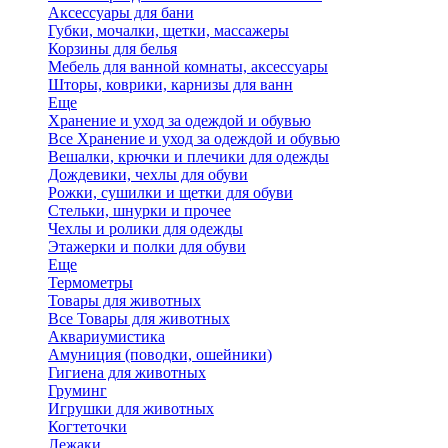
Аксессуары для бани
Губки, мочалки, щетки, массажеры
Корзины для белья
Мебель для ванной комнаты, аксессуары
Шторы, коврики, карнизы для ванн
Еще
Хранение и уход за одеждой и обувью
Все Хранение и уход за одеждой и обувью
Вешалки, крючки и плечики для одежды
Дождевики, чехлы для обуви
Рожки, сушилки и щетки для обуви
Стельки, шнурки и прочее
Чехлы и ролики для одежды
Этажерки и полки для обуви
Еще
Термометры
Товары для животных
Все Товары для животных
Аквариумистика
Амуниция (поводки, ошейники)
Гигиена для животных
Груминг
Игрушки для животных
Когтеточки
Лежаки