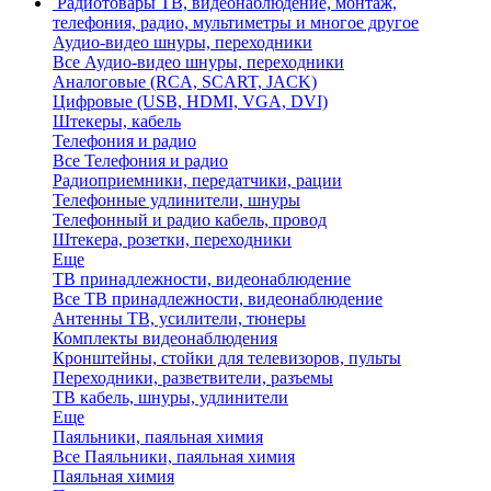
Радиотовары
ТВ, видеонаблюдение, монтаж,
телефония, радио, мультиметры и многое другое
Аудио-видео шнуры, переходники
Все Аудио-видео шнуры, переходники
Аналоговые (RCA, SCART, JACK)
Цифровые (USB, HDMI, VGA, DVI)
Штекеры, кабель
Телефония и радио
Все Телефония и радио
Радиоприемники, передатчики, рации
Телефонные удлинители, шнуры
Телефонный и радио кабель, провод
Штекера, розетки, переходники
Еще
ТВ принадлежности, видеонаблюдение
Все ТВ принадлежности, видеонаблюдение
Антенны ТВ, усилители, тюнеры
Комплекты видеонаблюдения
Кронштейны, стойки для телевизоров, пульты
Переходники, разветвители, разъемы
ТВ кабель, шнуры, удлинители
Еще
Паяльники, паяльная химия
Все Паяльники, паяльная химия
Паяльная химия