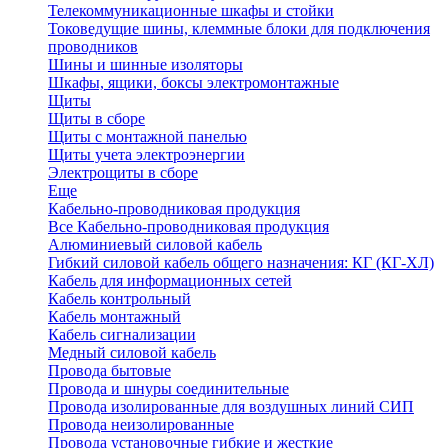
Телекоммуникационные шкафы и стойки
Токоведущие шины, клеммные блоки для подключения
проводников
Шины и шинные изоляторы
Шкафы, ящики, боксы электромонтажные
Щиты
Щиты в сборе
Щиты с монтажной панелью
Щиты учета электроэнергии
Электрощиты в сборе
Еще
Кабельно-проводниковая продукция
Все Кабельно-проводниковая продукция
Алюминиевый силовой кабель
Гибкий силовой кабель общего назначения: КГ (КГ-ХЛ)
Кабель для информационных сетей
Кабель контрольный
Кабель монтажный
Кабель сигнализации
Медный силовой кабель
Провода бытовые
Провода и шнуры соединительные
Провода изолированные для воздушных линий СИП
Провода неизолированные
Провода установочные гибкие и жесткие