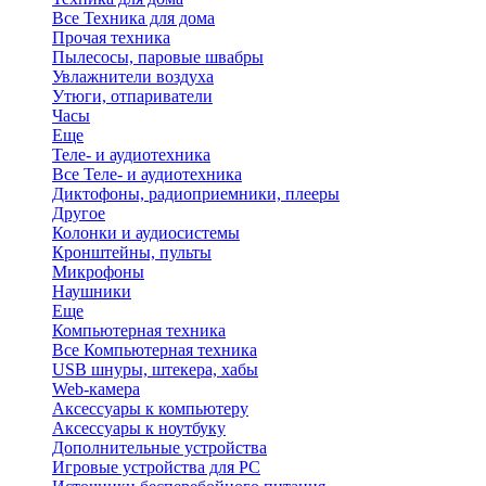
Все Техника для дома
Прочая техника
Пылесосы, паровые швабры
Увлажнители воздуха
Утюги, отпариватели
Часы
Еще
Теле- и аудиотехника
Все Теле- и аудиотехника
Диктофоны, радиоприемники, плееры
Другое
Колонки и аудиосистемы
Кронштейны, пульты
Микрофоны
Наушники
Еще
Компьютерная техника
Все Компьютерная техника
USB шнуры, штекера, хабы
Web-камера
Аксессуары к компьютеру
Аксессуары к ноутбуку
Дополнительные устройства
Игровые устройства для PC