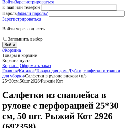
Войти
Зарегистрироваться
E-mail или телефон
Пароль
Забыли пароль?
Зарегистрироваться
Войти через соц. сеть
Запомнить выбор
Войти
0
Корзина
Товары в корзине
Корзина пуста
Корзина
Оформить заказ
Главная
/
Каталог
/
Товары для дома
/
Губки, салфетки и тряпки
для уборки
/
Салфетки в рулоне вискоза+п/э
25*30см,50шт,2926/Рыжий Кот
Салфетки из спанлейса в
рулоне с перфорацией 25*30
см, 50 шт. Рыжий Кот 2926
(692358)