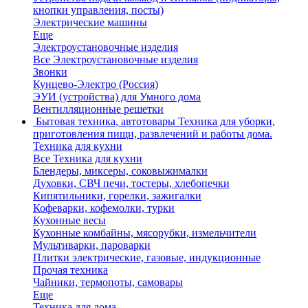
кнопки управления, посты)
Электрические машины
Еще
Электроустановочные изделия
Все Электроустановочные изделия
Звонки
Кунцево-Электро (Россия)
ЭУИ (устройства) для Умного дома
Вентилляционные решетки
Бытовая техника, автотовары
Техника для уборки,
приготовления пищи, развлечений и работы дома.
Техника для кухни
Все Техника для кухни
Блендеры, миксеры, соковыжималки
Духовки, СВЧ печи, тостеры, хлебопечки
Кипятильники, горелки, зажигалки
Кофеварки, кофемолки, турки
Кухонные весы
Кухонные комбайны, мясорубки, измельчители
Мультиварки, пароварки
Плитки электрические, газовые, индукционные
Прочая техника
Чайники, термопоты, самовары
Еще
Техника для дома