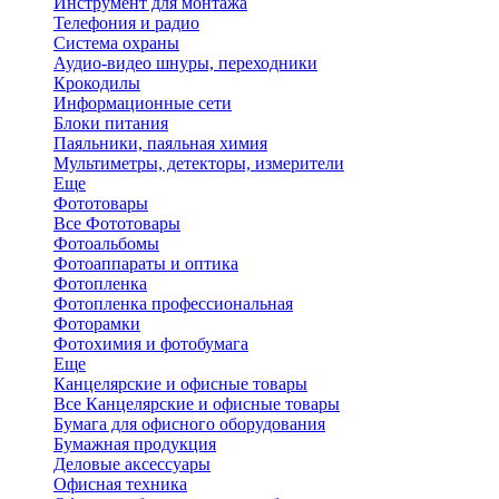
Инструмент для монтажа
Телефония и радио
Система охраны
Аудио-видео шнуры, переходники
Крокодилы
Информационные сети
Блоки питания
Паяльники, паяльная химия
Мультиметры, детекторы, измерители
Еще
Фототовары
Все Фототовары
Фотоальбомы
Фотоаппараты и оптика
Фотопленка
Фотопленка профессиональная
Фоторамки
Фотохимия и фотобумага
Еще
Канцелярские и офисные товары
Все Канцелярские и офисные товары
Бумага для офисного оборудования
Бумажная продукция
Деловые аксессуары
Офисная техника