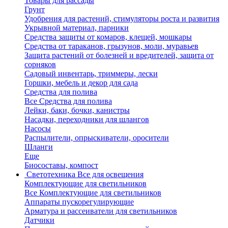
Товары для рассады
Грунт
Удобрения для растений, стимуляторы роста и развития
Укрывной материал, парники
Средства защиты от комаров, клещей, мошкары
Средства от тараканов, грызунов, моли, муравьев
Защита растений от болезней и вредителей, защита от
сорняков
Садовый инвентарь, триммеры, лески
Горшки, мебель и декор для сада
Средства для полива
Все Средства для полива
Лейки, баки, бочки, канистры
Насадки, переходники для шлангов
Насосы
Распылители, опрыскиватели, оросители
Шланги
Еще
Биосоставы, компост
Светотехника
Все для освещения
Комплектующие для светильников
Все Комплектующие для светильников
Аппараты пускорегулирующие
Арматура и рассеиватели для светильников
Датчики