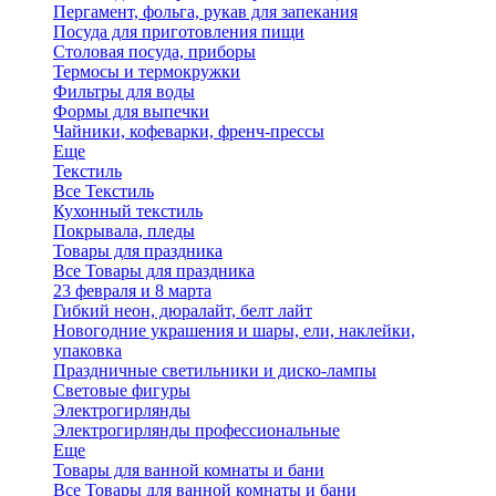
Пергамент, фольга, рукав для запекания
Посуда для приготовления пищи
Столовая посуда, приборы
Термосы и термокружки
Фильтры для воды
Формы для выпечки
Чайники, кофеварки, френч-прессы
Еще
Текстиль
Все Текстиль
Кухонный текстиль
Покрывала, пледы
Товары для праздника
Все Товары для праздника
23 февраля и 8 марта
Гибкий неон, дюралайт, белт лайт
Новогодние украшения и шары, ели, наклейки,
упаковка
Праздничные светильники и диско-лампы
Световые фигуры
Электрогирлянды
Электрогирлянды профессиональные
Еще
Товары для ванной комнаты и бани
Все Товары для ванной комнаты и бани