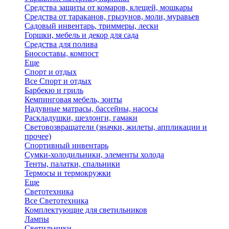
Средства защиты от комаров, клещей, мошкары
Средства от тараканов, грызунов, моли, муравьев
Садовый инвентарь, триммеры, лески
Горшки, мебель и декор для сада
Средства для полива
Биосоставы, компост
Еще
Спорт и отдых
Все Спорт и отдых
Барбекю и гриль
Кемпинговая мебель, зонты
Надувные матрасы, бассейны, насосы
Раскладушки, шезлонги, гамаки
Световозвращатели (значки, жилеты, аппликации и
прочее)
Спортивный инвентарь
Сумки-холодильники, элементы холода
Тенты, палатки, спальники
Термосы и термокружки
Еще
Светотехника
Все Светотехника
Комплектующие для светильников
Лампы
Светильники