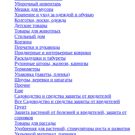
Уборочный инвентарь
Мешки для мусора
Хранение и уход за одеждой и обувью
Колготки, носки, одежда
Детские товары
Товары для животных
Стильный дом
Корзина
Перчатки и рукавицы
Придверные и интерьерные коврики
Раскладушки и табуреты
Рулонные шторы, жалюзи, карнизы
Термометры
Упаковка (пакеты, пленка)
Шнуры, веревки и шпагаты
Прочие
Еще
Садоводство и средства защиты от вредителей
Все Садоводство и средства защиты от вредителей
Грунт
Защита растений от болезней и вредителей, защита от
сорняков
Товары для рассады
Удобрения для растений, стимуляторы роста и развития
Укрывной материал, парники