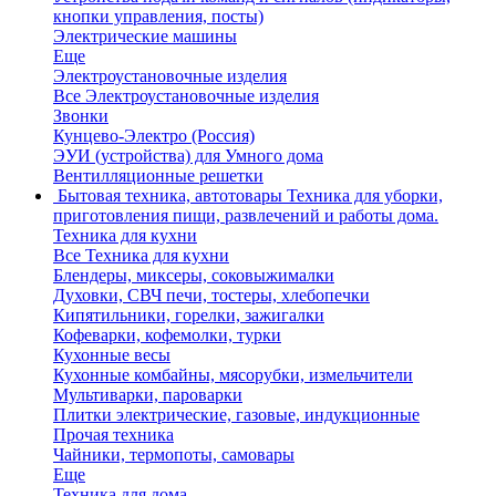
кнопки управления, посты)
Электрические машины
Еще
Электроустановочные изделия
Все Электроустановочные изделия
Звонки
Кунцево-Электро (Россия)
ЭУИ (устройства) для Умного дома
Вентилляционные решетки
Бытовая техника, автотовары
Техника для уборки,
приготовления пищи, развлечений и работы дома.
Техника для кухни
Все Техника для кухни
Блендеры, миксеры, соковыжималки
Духовки, СВЧ печи, тостеры, хлебопечки
Кипятильники, горелки, зажигалки
Кофеварки, кофемолки, турки
Кухонные весы
Кухонные комбайны, мясорубки, измельчители
Мультиварки, пароварки
Плитки электрические, газовые, индукционные
Прочая техника
Чайники, термопоты, самовары
Еще
Техника для дома