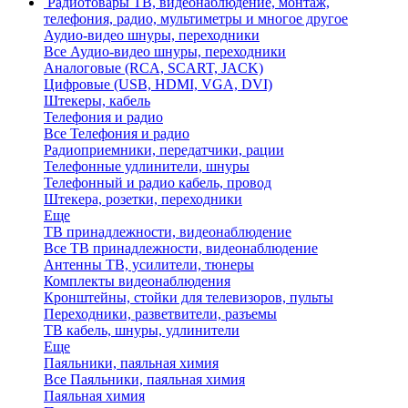
Радиотовары
ТВ, видеонаблюдение, монтаж,
телефония, радио, мультиметры и многое другое
Аудио-видео шнуры, переходники
Все Аудио-видео шнуры, переходники
Аналоговые (RCA, SCART, JACK)
Цифровые (USB, HDMI, VGA, DVI)
Штекеры, кабель
Телефония и радио
Все Телефония и радио
Радиоприемники, передатчики, рации
Телефонные удлинители, шнуры
Телефонный и радио кабель, провод
Штекера, розетки, переходники
Еще
ТВ принадлежности, видеонаблюдение
Все ТВ принадлежности, видеонаблюдение
Антенны ТВ, усилители, тюнеры
Комплекты видеонаблюдения
Кронштейны, стойки для телевизоров, пульты
Переходники, разветвители, разъемы
ТВ кабель, шнуры, удлинители
Еще
Паяльники, паяльная химия
Все Паяльники, паяльная химия
Паяльная химия