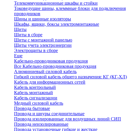
Телекоммуникационные шкафы и стойки
Токоведущие шины, клеммные блоки для подключения
проводников
Шины и шинные изоляторы
Шкафы, ящики, боксы электромонтажные
Щиты
Щиты в сборе
Щиты с монтажной панелью
Щиты учета электроэнергии
Электрощиты в сборе
Еще
Кабельно-проводниковая продукция
Все Кабельно-проводниковая продукция
Алюминиевый силовой кабель
Гибкий силовой кабель общего назначения: КГ (КГ-ХЛ)
Кабель для информационных сетей
Кабель контрольный
Кабель монтажный
Кабель сигнализации
Медный силовой кабель
Провода бытовые
Провода и шнуры соединительные
Провода изолированные для воздушных линий СИП
Провода неизолированные
Провода установочные гибкие и жесткие