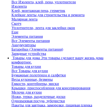
Все Изолента, клей, пена, уплотнители
Изолента
Клей, монтажная пена, герметик
Клейкие ленты для строительства и ремонта
Малярная лента
Скотч
Уплотнители, лента для заклейки окон
Еще
Элементы питания
Все Элементы питания
Аккумуляторы
Батарейки (Элементы питания)
Зарядные устройства
Товары для дома
Эти товары сделают вашу жизнь дома
комфортнее.
Товары для кухни
Все Товары для кухни
Бумажные полотенца и салфетки
Весы кухонные, безмены
Емкости, контейнеры, миски
Крышки, приспособления для консервирования
Мелочи для кухни
Ножи, терки, разделочные доски
Одноразовая посуда, зубочистки
Пакеты для завтрака, заморозки, пищевая пленка