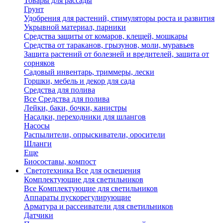
Товары для рассады
Грунт
Удобрения для растений, стимуляторы роста и развития
Укрывной материал, парники
Средства защиты от комаров, клещей, мошкары
Средства от тараканов, грызунов, моли, муравьев
Защита растений от болезней и вредителей, защита от
сорняков
Садовый инвентарь, триммеры, лески
Горшки, мебель и декор для сада
Средства для полива
Все Средства для полива
Лейки, баки, бочки, канистры
Насадки, переходники для шлангов
Насосы
Распылители, опрыскиватели, оросители
Шланги
Еще
Биосоставы, компост
Светотехника
Все для освещения
Комплектующие для светильников
Все Комплектующие для светильников
Аппараты пускорегулирующие
Арматура и рассеиватели для светильников
Датчики