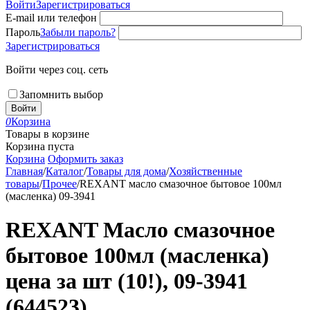
Войти
Зарегистрироваться
E-mail или телефон
Пароль
Забыли пароль?
Зарегистрироваться
Войти через соц. сеть
Запомнить выбор
Войти
0
Корзина
Товары в корзине
Корзина пуста
Корзина
Оформить заказ
Главная
/
Каталог
/
Товары для дома
/
Хозяйственные
товары
/
Прочее
/
REXANT масло смазочное бытовое 100мл
(масленка) 09-3941
REXANT Масло смазочное
бытовое 100мл (масленка)
цена за шт (10!), 09-3941
(644523)