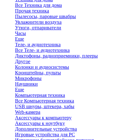
Все Техника для дома
Прочая техника
Пылесосы, паровые швабры
Увлажнители воздуха
Утюги, отпариватели
Часы
Еще
Теле- и аудиотехника
Все Теле- и аудиотехника
Диктофоны, радиоприемники, плееры
Другое
Колонки и аудиосистемы
Кронштейны, пульты
Микрофоны
Наушники
Еще
Компьютерная техника
Все Компьютерная техника
USB шнуры, штекера, хабы
Web-камера
Аксессуары к компьютеру
Аксессуары к ноутбуку
Дополнительные устройства
Игровые устройства для PC