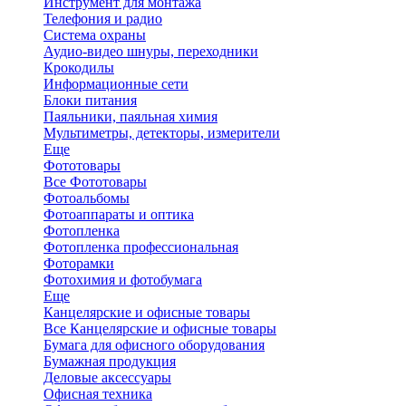
Инструмент для монтажа
Телефония и радио
Система охраны
Аудио-видео шнуры, переходники
Крокодилы
Информационные сети
Блоки питания
Паяльники, паяльная химия
Мультиметры, детекторы, измерители
Еще
Фототовары
Все Фототовары
Фотоальбомы
Фотоаппараты и оптика
Фотопленка
Фотопленка профессиональная
Фоторамки
Фотохимия и фотобумага
Еще
Канцелярские и офисные товары
Все Канцелярские и офисные товары
Бумага для офисного оборудования
Бумажная продукция
Деловые аксессуары
Офисная техника