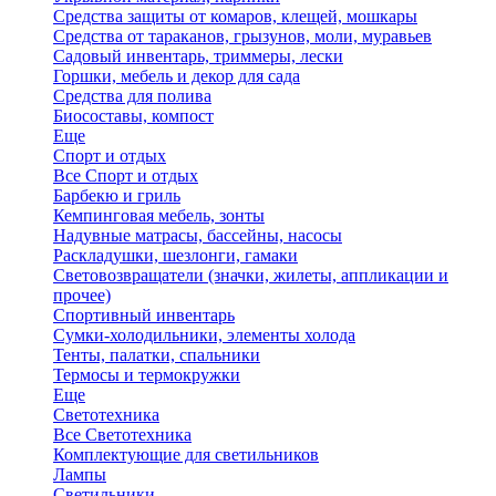
Средства защиты от комаров, клещей, мошкары
Средства от тараканов, грызунов, моли, муравьев
Садовый инвентарь, триммеры, лески
Горшки, мебель и декор для сада
Средства для полива
Биосоставы, компост
Еще
Спорт и отдых
Все Спорт и отдых
Барбекю и гриль
Кемпинговая мебель, зонты
Надувные матрасы, бассейны, насосы
Раскладушки, шезлонги, гамаки
Световозвращатели (значки, жилеты, аппликации и
прочее)
Спортивный инвентарь
Сумки-холодильники, элементы холода
Тенты, палатки, спальники
Термосы и термокружки
Еще
Светотехника
Все Светотехника
Комплектующие для светильников
Лампы
Светильники