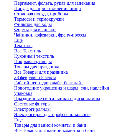
Пергамент, фольга, рукав для запекания
Посуда для приготовления пищи
Столовая посуда, приборы
Термосы и термокружки
Фильтры для воды
Формы для выпечки
Чайники, кофеварки, френч-прессы
Еще
Текстиль
Все Текстиль
Кухонный текстиль
Покрывала, пледы
Товары для праздника
Все Товары для праздника
23 февраля и 8 марта
Гибкий неон, дюралайт, белт лайт
Новогодние украшения и шары, ели, наклейки,
упаковка
Праздничные светильники и диско-лампы
Световые фигуры
Электрогирлянды
Электрогирлянды профессиональные
Еще
Товары для ванной комнаты и бани
Все Товары для ванной комнаты и бани