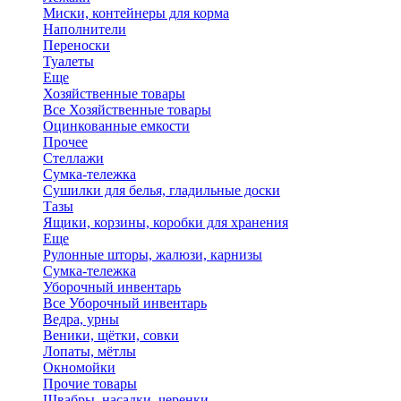
Миски, контейнеры для корма
Наполнители
Переноски
Туалеты
Еще
Хозяйственные товары
Все Хозяйственные товары
Оцинкованные емкости
Прочее
Стеллажи
Сумка-тележка
Сушилки для белья, гладильные доски
Тазы
Ящики, корзины, коробки для хранения
Еще
Рулонные шторы, жалюзи, карнизы
Сумка-тележка
Уборочный инвентарь
Все Уборочный инвентарь
Ведра, урны
Веники, щётки, совки
Лопаты, мётлы
Окномойки
Прочие товары
Швабры, насадки, черенки