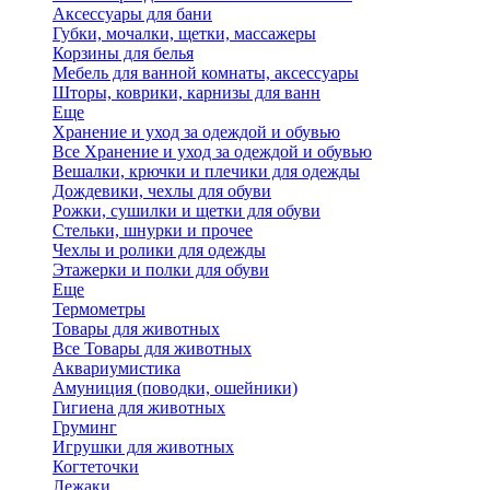
Аксессуары для бани
Губки, мочалки, щетки, массажеры
Корзины для белья
Мебель для ванной комнаты, аксессуары
Шторы, коврики, карнизы для ванн
Еще
Хранение и уход за одеждой и обувью
Все Хранение и уход за одеждой и обувью
Вешалки, крючки и плечики для одежды
Дождевики, чехлы для обуви
Рожки, сушилки и щетки для обуви
Стельки, шнурки и прочее
Чехлы и ролики для одежды
Этажерки и полки для обуви
Еще
Термометры
Товары для животных
Все Товары для животных
Аквариумистика
Амуниция (поводки, ошейники)
Гигиена для животных
Груминг
Игрушки для животных
Когтеточки
Лежаки