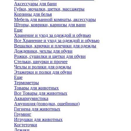
Аксессуары для бани
Губки, мочалки, щетки, массажеры
Корзины для белья
Мебель для ванной комнаты, аксессуары
Шторы, коврики, карнизы для ванн
Еще
Хранение и уход за одеждой и обувью
Все Хранение и уход за одеждой и обувью
Вешалки, крючки и плечики для одежды
Дождевики, чехлы для обуви
Рожки, сушилки и щетки для обуви
Стельки, шнурки и прочее
Чехлы и ролики для одежды
Этажерки и полки для обуви
Еще
Термометры
Товары для животных
Все Товары для животных
Аквариумистика
Амуниция (поводки, ошейники)
Гигиена для животных
Груминг
Игрушки для животных
Когтеточки
Лежаки