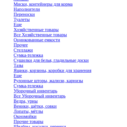
Миски, контейнеры для корма
Наполнители
Переноски
Туалеты
Еще
Хозяйственные товары
Все Хозяйственные товары
Оцинкованные емкости
Прочее
Стеллажи
Сумка-тележка
Сушилки для белья, гладильные доски
Тазы
Ящики, корзины, коробки для хранения
Еще
Рулонные шторы, жалюзи, карнизы
Сумка-тележка
Уборочный инвентарь
Все Уборочный инвентарь
Ведра, урны
Веники, щётки, совки
Лопаты, мётлы
Окномойки
Прочие товары
Швабры, насадки, черенки