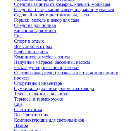
Средства защиты от комаров, клещей, мошкары
Средства от тараканов, грызунов, моли, муравьев
Садовый инвентарь, триммеры, лески
Горшки, мебель и декор для сада
Средства для полива
Биосоставы, компост
Еще
Спорт и отдых
Все Спорт и отдых
Барбекю и гриль
Кемпинговая мебель, зонты
Надувные матрасы, бассейны, насосы
Раскладушки, шезлонги, гамаки
Световозвращатели (значки, жилеты, аппликации и
прочее)
Спортивный инвентарь
Сумки-холодильники, элементы холода
Тенты, палатки, спальники
Термосы и термокружки
Еще
Светотехника
Все Светотехника
Комплектующие для светильников
Лампы
Светильники