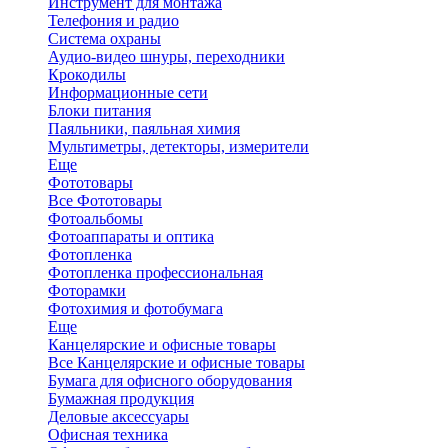
Инструмент для монтажа
Телефония и радио
Система охраны
Аудио-видео шнуры, переходники
Крокодилы
Информационные сети
Блоки питания
Паяльники, паяльная химия
Мультиметры, детекторы, измерители
Еще
Фототовары
Все Фототовары
Фотоальбомы
Фотоаппараты и оптика
Фотопленка
Фотопленка профессиональная
Фоторамки
Фотохимия и фотобумага
Еще
Канцелярские и офисные товары
Все Канцелярские и офисные товары
Бумага для офисного оборудования
Бумажная продукция
Деловые аксессуары
Офисная техника