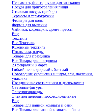
Пергамент, фольга, рукав для запекания
Посуда для приготовления пищи
Столовая посуда, приборы
Термосы и термокружки
Фильтры для воды
Формы для выпечки
Чайники, кофеварки, френч-прессы
Еще
Текстиль
Все Текстиль
Кухонный текстиль
Покрывала, пледы
Товары для праздника
Все Товары для праздника
23 февраля и 8 марта
Гибкий неон, дюралайт, белт лайт
Новогодние украшения и шары, ели, наклейки,
упаковка
Праздничные светильники и диско-лампы
Световые фигуры
Электрогирлянды
Электрогирлянды профессиональные
Еще
Товары для ванной комнаты и бани
Все Товары для ванной комнаты и бани