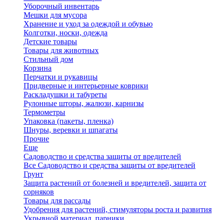
Уборочный инвентарь
Мешки для мусора
Хранение и уход за одеждой и обувью
Колготки, носки, одежда
Детские товары
Товары для животных
Стильный дом
Корзина
Перчатки и рукавицы
Придверные и интерьерные коврики
Раскладушки и табуреты
Рулонные шторы, жалюзи, карнизы
Термометры
Упаковка (пакеты, пленка)
Шнуры, веревки и шпагаты
Прочие
Еще
Садоводство и средства защиты от вредителей
Все Садоводство и средства защиты от вредителей
Грунт
Защита растений от болезней и вредителей, защита от
сорняков
Товары для рассады
Удобрения для растений, стимуляторы роста и развития
Укрывной материал, парники