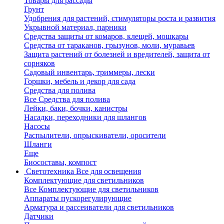
Товары для рассады
Грунт
Удобрения для растений, стимуляторы роста и развития
Укрывной материал, парники
Средства защиты от комаров, клещей, мошкары
Средства от тараканов, грызунов, моли, муравьев
Защита растений от болезней и вредителей, защита от
сорняков
Садовый инвентарь, триммеры, лески
Горшки, мебель и декор для сада
Средства для полива
Все Средства для полива
Лейки, баки, бочки, канистры
Насадки, переходники для шлангов
Насосы
Распылители, опрыскиватели, оросители
Шланги
Еще
Биосоставы, компост
Светотехника
Все для освещения
Комплектующие для светильников
Все Комплектующие для светильников
Аппараты пускорегулирующие
Арматура и рассеиватели для светильников
Датчики