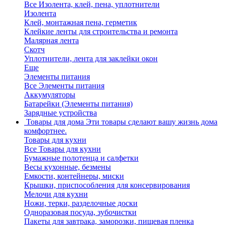
Все Изолента, клей, пена, уплотнители
Изолента
Клей, монтажная пена, герметик
Клейкие ленты для строительства и ремонта
Малярная лента
Скотч
Уплотнители, лента для заклейки окон
Еще
Элементы питания
Все Элементы питания
Аккумуляторы
Батарейки (Элементы питания)
Зарядные устройства
Товары для дома
Эти товары сделают вашу жизнь дома
комфортнее.
Товары для кухни
Все Товары для кухни
Бумажные полотенца и салфетки
Весы кухонные, безмены
Емкости, контейнеры, миски
Крышки, приспособления для консервирования
Мелочи для кухни
Ножи, терки, разделочные доски
Одноразовая посуда, зубочистки
Пакеты для завтрака, заморозки, пищевая пленка