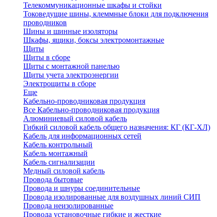
Телекоммуникационные шкафы и стойки
Токоведущие шины, клеммные блоки для подключения
проводников
Шины и шинные изоляторы
Шкафы, ящики, боксы электромонтажные
Щиты
Щиты в сборе
Щиты с монтажной панелью
Щиты учета электроэнергии
Электрощиты в сборе
Еще
Кабельно-проводниковая продукция
Все Кабельно-проводниковая продукция
Алюминиевый силовой кабель
Гибкий силовой кабель общего назначения: КГ (КГ-ХЛ)
Кабель для информационных сетей
Кабель контрольный
Кабель монтажный
Кабель сигнализации
Медный силовой кабель
Провода бытовые
Провода и шнуры соединительные
Провода изолированные для воздушных линий СИП
Провода неизолированные
Провода установочные гибкие и жесткие