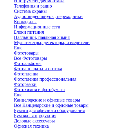
Инструмент для монтажа
Телефония и радио
Система охраны
Аудио-видео шнуры, переходники
Крокодилы
Информационные сети
Блоки питания
Паяльники, паяльная химия
Мультиметры, детекторы, измерители
Еще
Фототовары
Все Фототовары
Фотоальбомы
Фотоаппараты и оптика
Фотопленка
Фотопленка профессиональная
Фоторамки
Фотохимия и фотобумага
Еще
Канцелярские и офисные товары
Все Канцелярские и офисные товары
Бумага для офисного оборудования
Бумажная продукция
Деловые аксессуары
Офисная техника