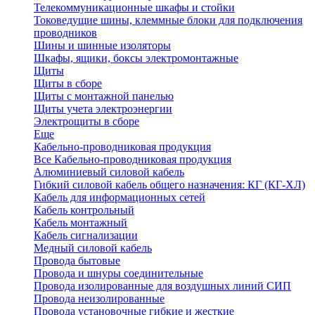
Телекоммуникационные шкафы и стойки
Токоведущие шины, клеммные блоки для подключения
проводников
Шины и шинные изоляторы
Шкафы, ящики, боксы электромонтажные
Щиты
Щиты в сборе
Щиты с монтажной панелью
Щиты учета электроэнергии
Электрощиты в сборе
Еще
Кабельно-проводниковая продукция
Все Кабельно-проводниковая продукция
Алюминиевый силовой кабель
Гибкий силовой кабель общего назначения: КГ (КГ-ХЛ)
Кабель для информационных сетей
Кабель контрольный
Кабель монтажный
Кабель сигнализации
Медный силовой кабель
Провода бытовые
Провода и шнуры соединительные
Провода изолированные для воздушных линий СИП
Провода неизолированные
Провода установочные гибкие и жесткие