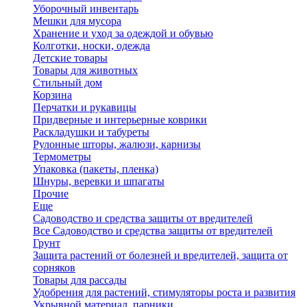
Уборочный инвентарь
Мешки для мусора
Хранение и уход за одеждой и обувью
Колготки, носки, одежда
Детские товары
Товары для животных
Стильный дом
Корзина
Перчатки и рукавицы
Придверные и интерьерные коврики
Раскладушки и табуреты
Рулонные шторы, жалюзи, карнизы
Термометры
Упаковка (пакеты, пленка)
Шнуры, веревки и шпагаты
Прочие
Еще
Садоводство и средства защиты от вредителей
Все Садоводство и средства защиты от вредителей
Грунт
Защита растений от болезней и вредителей, защита от
сорняков
Товары для рассады
Удобрения для растений, стимуляторы роста и развития
Укрывной материал, парники