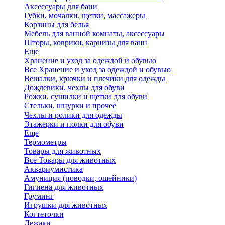
Аксессуары для бани
Губки, мочалки, щетки, массажеры
Корзины для белья
Мебель для ванной комнаты, аксессуары
Шторы, коврики, карнизы для ванн
Еще
Хранение и уход за одеждой и обувью
Все Хранение и уход за одеждой и обувью
Вешалки, крючки и плечики для одежды
Дождевики, чехлы для обуви
Рожки, сушилки и щетки для обуви
Стельки, шнурки и прочее
Чехлы и ролики для одежды
Этажерки и полки для обуви
Еще
Термометры
Товары для животных
Все Товары для животных
Аквариумистика
Амуниция (поводки, ошейники)
Гигиена для животных
Груминг
Игрушки для животных
Когтеточки
Лежаки