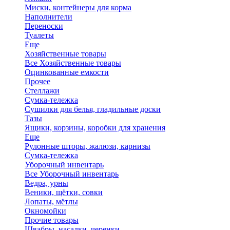
Миски, контейнеры для корма
Наполнители
Переноски
Туалеты
Еще
Хозяйственные товары
Все Хозяйственные товары
Оцинкованные емкости
Прочее
Стеллажи
Сумка-тележка
Сушилки для белья, гладильные доски
Тазы
Ящики, корзины, коробки для хранения
Еще
Рулонные шторы, жалюзи, карнизы
Сумка-тележка
Уборочный инвентарь
Все Уборочный инвентарь
Ведра, урны
Веники, щётки, совки
Лопаты, мётлы
Окномойки
Прочие товары
Швабры, насадки, черенки