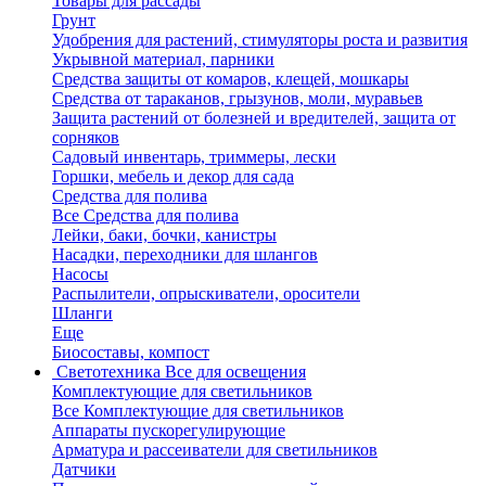
Товары для рассады
Грунт
Удобрения для растений, стимуляторы роста и развития
Укрывной материал, парники
Средства защиты от комаров, клещей, мошкары
Средства от тараканов, грызунов, моли, муравьев
Защита растений от болезней и вредителей, защита от
сорняков
Садовый инвентарь, триммеры, лески
Горшки, мебель и декор для сада
Средства для полива
Все Средства для полива
Лейки, баки, бочки, канистры
Насадки, переходники для шлангов
Насосы
Распылители, опрыскиватели, оросители
Шланги
Еще
Биосоставы, компост
Светотехника
Все для освещения
Комплектующие для светильников
Все Комплектующие для светильников
Аппараты пускорегулирующие
Арматура и рассеиватели для светильников
Датчики