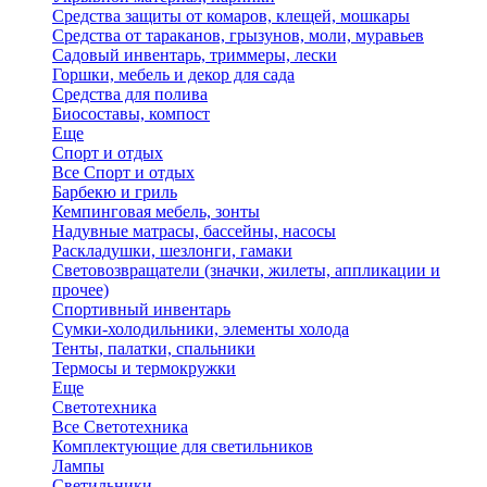
Средства защиты от комаров, клещей, мошкары
Средства от тараканов, грызунов, моли, муравьев
Садовый инвентарь, триммеры, лески
Горшки, мебель и декор для сада
Средства для полива
Биосоставы, компост
Еще
Спорт и отдых
Все Спорт и отдых
Барбекю и гриль
Кемпинговая мебель, зонты
Надувные матрасы, бассейны, насосы
Раскладушки, шезлонги, гамаки
Световозвращатели (значки, жилеты, аппликации и
прочее)
Спортивный инвентарь
Сумки-холодильники, элементы холода
Тенты, палатки, спальники
Термосы и термокружки
Еще
Светотехника
Все Светотехника
Комплектующие для светильников
Лампы
Светильники