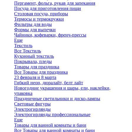
Пергамент, фольга, рукав для запекания
Посуда для приготовления пищи
Столовая посуда, приборы
Термосы и термокружки
Фильтры для воды
Формы для выпечки
Чайники, кофеварки, френч-прессы
Еще
Текстиль
Все Текстиль
Кухонный текстиль
Покрывала, пледы
Товары для праздника
Все Товары для праздника
23 февраля и 8 марта
Гибкий неон, дюралайт, белт лайт
Новогодние украшения и шары, ели, наклейки,
упаковка
Праздничные светильники и диско-лампы
Световые фигуры
Электрогирлянды
Электрогирлянды профессиональные
Еще
Товары для ванной комнаты и бани
Все Товары для ванной комнаты и бани