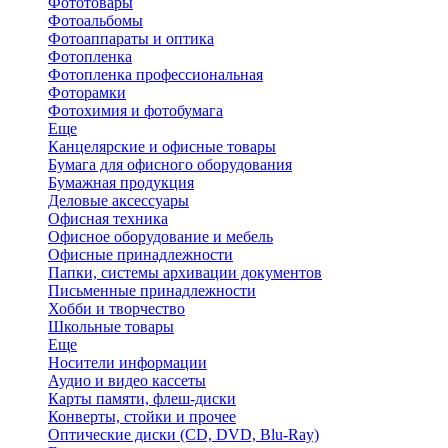
Фототовары
Фотоальбомы
Фотоаппараты и оптика
Фотопленка
Фотопленка профессиональная
Фоторамки
Фотохимия и фотобумага
Еще
Канцелярские и офисные товары
Бумага для офисного оборудования
Бумажная продукция
Деловые аксессуары
Офисная техника
Офисное оборудование и мебель
Офисные принадлежности
Папки, системы архивации документов
Письменные принадлежности
Хобби и творчество
Школьные товары
Еще
Носители информации
Аудио и видео кассеты
Карты памяти, флеш-диски
Конверты, стойки и прочее
Оптические диски (CD, DVD, Blu-Ray)