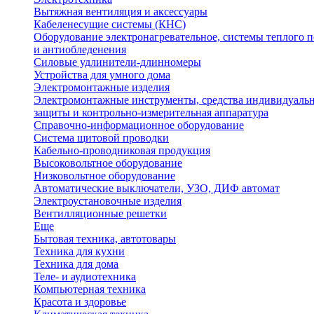
Вытяжная вентиляция и аксессуары
Кабеленесущие системы (КНС)
Оборудование электронагревательное, системы теплого п
и антиобледенения
Силовые удлинители-длинномеры
Устройства для умного дома
Электромонтажные изделия
Электромонтажные инструменты, средства индивидуаль
защиты и контрольно-измерительная аппаратура
Справочно-информационное оборудование
Система щитовой проводки
Кабельно-проводниковая продукция
Высоковольтное оборудование
Низковольтное оборудование
Автоматические выключатели, УЗО, ДИФ автомат
Электроустановочные изделия
Вентилляционные решетки
Еще
Бытовая техника, автотовары
Техника для кухни
Техника для дома
Теле- и аудиотехника
Компьютерная техника
Красота и здоровье