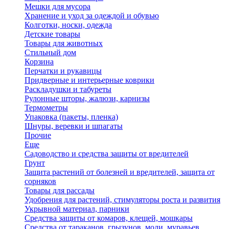
Мешки для мусора
Хранение и уход за одеждой и обувью
Колготки, носки, одежда
Детские товары
Товары для животных
Стильный дом
Корзина
Перчатки и рукавицы
Придверные и интерьерные коврики
Раскладушки и табуреты
Рулонные шторы, жалюзи, карнизы
Термометры
Упаковка (пакеты, пленка)
Шнуры, веревки и шпагаты
Прочие
Еще
Садоводство и средства защиты от вредителей
Грунт
Защита растений от болезней и вредителей, защита от
сорняков
Товары для рассады
Удобрения для растений, стимуляторы роста и развития
Укрывной материал, парники
Средства защиты от комаров, клещей, мошкары
Средства от тараканов, грызунов, моли, муравьев