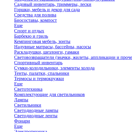
Садовый инвентарь, триммеры, лески
Горшки, мебель и декор для сада
Средства для полива
Биосоставы, компост
Еще
Спорт и отдых
Барбекю и гриль
Кемпинговая мебель, зонты
Надувные матрасы, бассейны, насосы
Раскладушки, шезлонги, гамаки
Световозвращатели (значки, жилеты, аппликации и проче
Спортивный инвентарь
Сумки-холодильники, элементы холода
Тенты, палатки, спальники
Термосы и термокружки
Еще
Светотехника
Комплектующие для светильников
Лампы
Светильники
Светодиодные лампы
Светодиодные ленты
Фонари
Еще
Электротехника