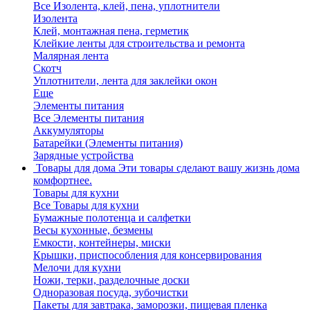
Все Изолента, клей, пена, уплотнители
Изолента
Клей, монтажная пена, герметик
Клейкие ленты для строительства и ремонта
Малярная лента
Скотч
Уплотнители, лента для заклейки окон
Еще
Элементы питания
Все Элементы питания
Аккумуляторы
Батарейки (Элементы питания)
Зарядные устройства
Товары для дома
Эти товары сделают вашу жизнь дома
комфортнее.
Товары для кухни
Все Товары для кухни
Бумажные полотенца и салфетки
Весы кухонные, безмены
Емкости, контейнеры, миски
Крышки, приспособления для консервирования
Мелочи для кухни
Ножи, терки, разделочные доски
Одноразовая посуда, зубочистки
Пакеты для завтрака, заморозки, пищевая пленка