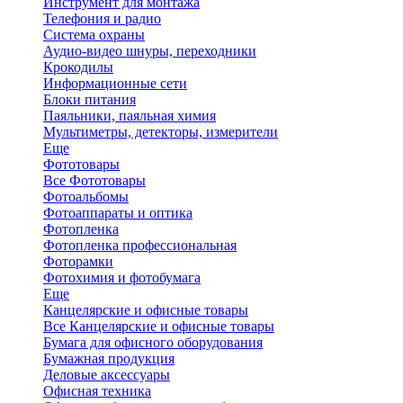
Инструмент для монтажа
Телефония и радио
Система охраны
Аудио-видео шнуры, переходники
Крокодилы
Информационные сети
Блоки питания
Паяльники, паяльная химия
Мультиметры, детекторы, измерители
Еще
Фототовары
Все Фототовары
Фотоальбомы
Фотоаппараты и оптика
Фотопленка
Фотопленка профессиональная
Фоторамки
Фотохимия и фотобумага
Еще
Канцелярские и офисные товары
Все Канцелярские и офисные товары
Бумага для офисного оборудования
Бумажная продукция
Деловые аксессуары
Офисная техника