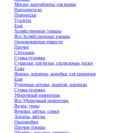
Миски, контейнеры для корма
Наполнители
Переноски
Туалеты
Еще
Хозяйственные товары
Все Хозяйственные товары
Оцинкованные емкости
Прочее
Стеллажи
Сумка-тележка
Сушилки для белья, гладильные доски
Тазы
Ящики, корзины, коробки для хранения
Еще
Рулонные шторы, жалюзи, карнизы
Сумка-тележка
Уборочный инвентарь
Все Уборочный инвентарь
Ведра, урны
Веники, щётки, совки
Лопаты, мётлы
Окномойки
Прочие товары
Швабры, насадки, черенки