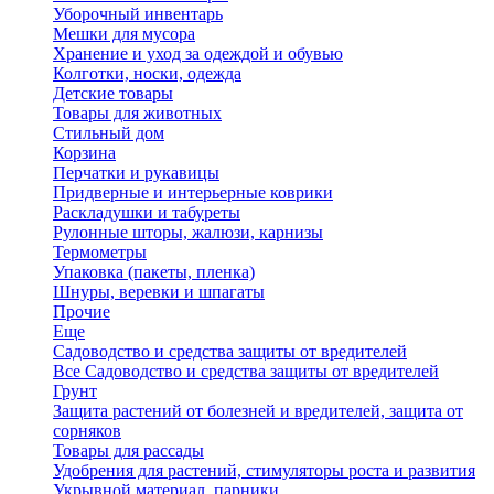
Уборочный инвентарь
Мешки для мусора
Хранение и уход за одеждой и обувью
Колготки, носки, одежда
Детские товары
Товары для животных
Стильный дом
Корзина
Перчатки и рукавицы
Придверные и интерьерные коврики
Раскладушки и табуреты
Рулонные шторы, жалюзи, карнизы
Термометры
Упаковка (пакеты, пленка)
Шнуры, веревки и шпагаты
Прочие
Еще
Садоводство и средства защиты от вредителей
Все Садоводство и средства защиты от вредителей
Грунт
Защита растений от болезней и вредителей, защита от
сорняков
Товары для рассады
Удобрения для растений, стимуляторы роста и развития
Укрывной материал, парники