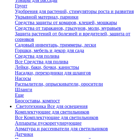
Товары для рассады
Грунт
Удобрения для растений, стимуляторы роста и развития
Укрывной материал, парники
Средства защиты от комаров, клещей, мошкары
Средства от тараканов, грызунов, моли, муравьев
Защита растений от болезней и вредителей, защита от
сорняков
Садовый инвентарь, триммеры, лески
Горшки, мебель и декор для сада
Средства для полива
Все Средства для полива
Лейки, баки, бочки, канистры
Насадки, переходники для шлангов
Насосы
Распылители, опрыскиватели, оросители
Шланги
Еще
Биосоставы, компост
Светотехника
Все для освещения
Комплектующие для светильников
Все Комплектующие для светильников
Аппараты пускорегулирующие
Арматура и рассеиватели для светильников
Датчики