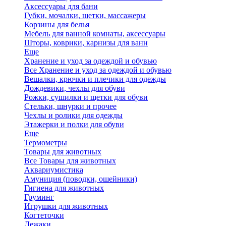
Аксессуары для бани
Губки, мочалки, щетки, массажеры
Корзины для белья
Мебель для ванной комнаты, аксессуары
Шторы, коврики, карнизы для ванн
Еще
Хранение и уход за одеждой и обувью
Все Хранение и уход за одеждой и обувью
Вешалки, крючки и плечики для одежды
Дождевики, чехлы для обуви
Рожки, сушилки и щетки для обуви
Стельки, шнурки и прочее
Чехлы и ролики для одежды
Этажерки и полки для обуви
Еще
Термометры
Товары для животных
Все Товары для животных
Аквариумистика
Амуниция (поводки, ошейники)
Гигиена для животных
Груминг
Игрушки для животных
Когтеточки
Лежаки