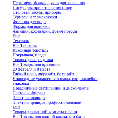
Пергамент, фольга, рукав для запекания
Посуда для приготовления пищи
Столовая посуда, приборы
Термосы и термокружки
Фильтры для воды
Формы для выпечки
Чайники, кофеварки, френч-прессы
Еще
Текстиль
Все Текстиль
Кухонный текстиль
Покрывала, пледы
Товары для праздника
Все Товары для праздника
23 февраля и 8 марта
Гибкий неон, дюралайт, белт лайт
Новогодние украшения и шары, ели, наклейки,
упаковка
Праздничные светильники и диско-лампы
Световые фигуры
Электрогирлянды
Электрогирлянды профессиональные
Еще
Товары для ванной комнаты и бани
Все Товары для ванной комнаты и бани