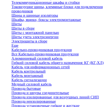
Телекоммуникационные шкафы и стойки
Токоведущие шины, клеммные блоки для подключения
проводников
Шины и шинные изоляторы
Шкафы, ящики, боксы электромонтажные
Щиты
Щиты в сборе
Щиты с монтажной панелью
Щиты учета электроэнергии
Электрощиты в сборе
Еще
Кабельно-проводниковая продукция
Все Кабельно-проводниковая продукция
Алюминиевый силовой кабель
Гибкий силовой кабель общего назначения: КГ (КГ-ХЛ)
Кабель для информационных сетей
Кабель контрольный
Кабель монтажный
Кабель сигнализации
Медный силовой кабель
Провода бытовые
Провода и шнуры соединительные
Провода изолированные для воздушных линий СИП
Провода неизолированные
Провода установочные гибкие и жесткие