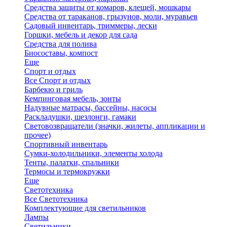
Средства защиты от комаров, клещей, мошкары
Средства от тараканов, грызунов, моли, муравьев
Садовый инвентарь, триммеры, лески
Горшки, мебель и декор для сада
Средства для полива
Биосоставы, компост
Еще
Спорт и отдых
Все Спорт и отдых
Барбекю и гриль
Кемпинговая мебель, зонты
Надувные матрасы, бассейны, насосы
Раскладушки, шезлонги, гамаки
Световозвращатели (значки, жилеты, аппликации и
прочее)
Спортивный инвентарь
Сумки-холодильники, элементы холода
Тенты, палатки, спальники
Термосы и термокружки
Еще
Светотехника
Все Светотехника
Комплектующие для светильников
Лампы
Светильники