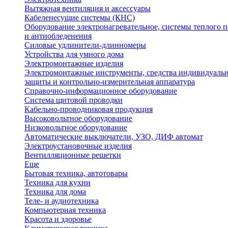
Вытяжная вентиляция и аксессуары
Кабеленесущие системы (КНС)
Оборудование электронагревательное, системы теплого п
и антиобледенения
Силовые удлинители-длинномеры
Устройства для умного дома
Электромонтажные изделия
Электромонтажные инструменты, средства индивидуаль
защиты и контрольно-измерительная аппаратура
Справочно-информационное оборудование
Система щитовой проводки
Кабельно-проводниковая продукция
Высоковольтное оборудование
Низковольтное оборудование
Автоматические выключатели, УЗО, ДИФ автомат
Электроустановочные изделия
Вентилляционные решетки
Еще
Бытовая техника, автотовары
Техника для кухни
Техника для дома
Теле- и аудиотехника
Компьютерная техника
Красота и здоровье