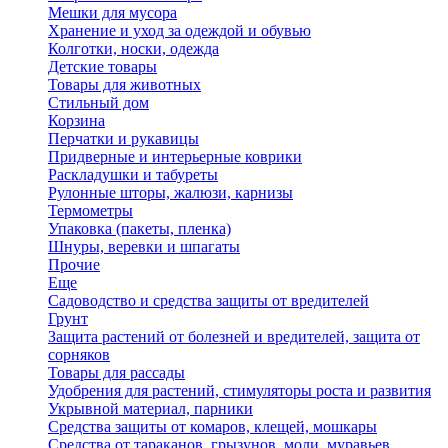
Мешки для мусора
Хранение и уход за одеждой и обувью
Колготки, носки, одежда
Детские товары
Товары для животных
Стильный дом
Корзина
Перчатки и рукавицы
Придверные и интерьерные коврики
Раскладушки и табуреты
Рулонные шторы, жалюзи, карнизы
Термометры
Упаковка (пакеты, пленка)
Шнуры, веревки и шпагаты
Прочие
Еще
Садоводство и средства защиты от вредителей
Грунт
Защита растений от болезней и вредителей, защита от
сорняков
Товары для рассады
Удобрения для растений, стимуляторы роста и развития
Укрывной материал, парники
Средства защиты от комаров, клещей, мошкары
Средства от тараканов, грызунов, моли, муравьев