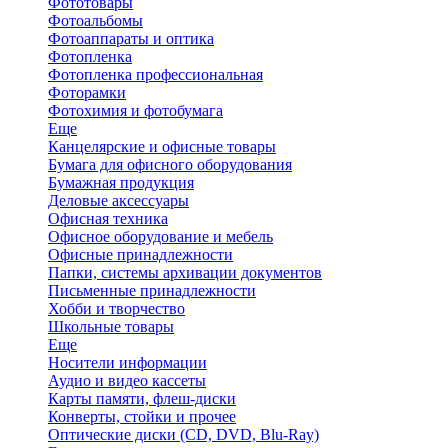
Фототовары
Фотоальбомы
Фотоаппараты и оптика
Фотопленка
Фотопленка профессиональная
Фоторамки
Фотохимия и фотобумага
Еще
Канцелярские и офисные товары
Бумага для офисного оборудования
Бумажная продукция
Деловые аксессуары
Офисная техника
Офисное оборудование и мебель
Офисные принадлежности
Папки, системы архивации документов
Письменные принадлежности
Хобби и творчество
Школьные товары
Еще
Носители информации
Аудио и видео кассеты
Карты памяти, флеш-диски
Конверты, стойки и прочее
Оптические диски (CD, DVD, Blu-Ray)