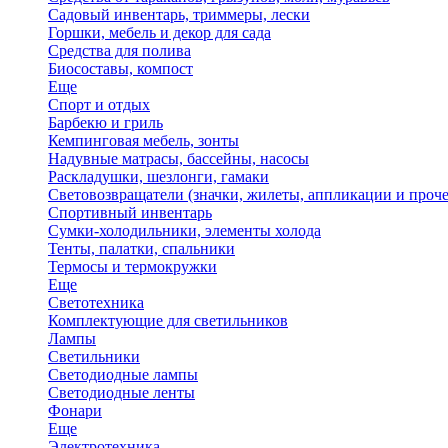
Садовый инвентарь, триммеры, лески
Горшки, мебель и декор для сада
Средства для полива
Биосоставы, компост
Еще
Спорт и отдых
Барбекю и гриль
Кемпинговая мебель, зонты
Надувные матрасы, бассейны, насосы
Раскладушки, шезлонги, гамаки
Световозвращатели (значки, жилеты, аппликации и проче
Спортивный инвентарь
Сумки-холодильники, элементы холода
Тенты, палатки, спальники
Термосы и термокружки
Еще
Светотехника
Комплектующие для светильников
Лампы
Светильники
Светодиодные лампы
Светодиодные ленты
Фонари
Еще
Электротехника