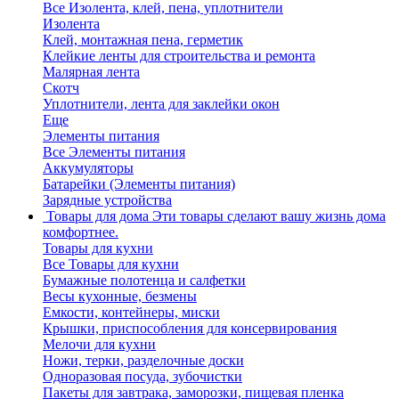
Все Изолента, клей, пена, уплотнители
Изолента
Клей, монтажная пена, герметик
Клейкие ленты для строительства и ремонта
Малярная лента
Скотч
Уплотнители, лента для заклейки окон
Еще
Элементы питания
Все Элементы питания
Аккумуляторы
Батарейки (Элементы питания)
Зарядные устройства
Товары для дома
Эти товары сделают вашу жизнь дома
комфортнее.
Товары для кухни
Все Товары для кухни
Бумажные полотенца и салфетки
Весы кухонные, безмены
Емкости, контейнеры, миски
Крышки, приспособления для консервирования
Мелочи для кухни
Ножи, терки, разделочные доски
Одноразовая посуда, зубочистки
Пакеты для завтрака, заморозки, пищевая пленка