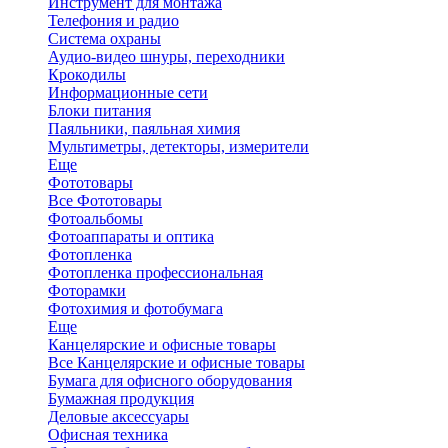
Инструмент для монтажа
Телефония и радио
Система охраны
Аудио-видео шнуры, переходники
Крокодилы
Информационные сети
Блоки питания
Паяльники, паяльная химия
Мультиметры, детекторы, измерители
Еще
Фототовары
Все Фототовары
Фотоальбомы
Фотоаппараты и оптика
Фотопленка
Фотопленка профессиональная
Фоторамки
Фотохимия и фотобумага
Еще
Канцелярские и офисные товары
Все Канцелярские и офисные товары
Бумага для офисного оборудования
Бумажная продукция
Деловые аксессуары
Офисная техника