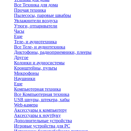
Все Техника для дома
Прочая техника
Пылесосы, паровые швабры
Увлажнители воздуха
Утюги, отпариватели
Часы
Еще
Теле- и аудиотехника
Все Теле- и аудиотехника
Диктофоны, радиоприемники, плееры
Другое
Колонки и аудиосистемы
Кронштейны, пульты
Микрофоны
Наушники
Еще
Компьютерная техника
Все Компьютерная техника
USB шнуры, штекера, хабы
Web-камера
Аксессуары к компьютеру
Аксессуары к ноутбуку
Дополнительные устройства
Игровые устройства для PC