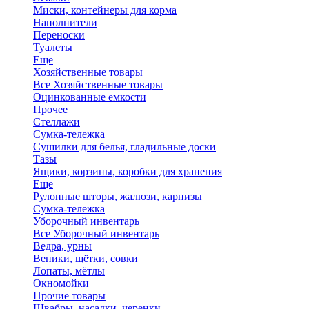
Миски, контейнеры для корма
Наполнители
Переноски
Туалеты
Еще
Хозяйственные товары
Все Хозяйственные товары
Оцинкованные емкости
Прочее
Стеллажи
Сумка-тележка
Сушилки для белья, гладильные доски
Тазы
Ящики, корзины, коробки для хранения
Еще
Рулонные шторы, жалюзи, карнизы
Сумка-тележка
Уборочный инвентарь
Все Уборочный инвентарь
Ведра, урны
Веники, щётки, совки
Лопаты, мётлы
Окномойки
Прочие товары
Швабры, насадки, черенки