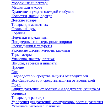
Уборочный инвентарь
Мешки для мусора
Хранение и уход за одеждой и обувью
Колготки, носки, одежда
Детские товары
Товары для животных
Стильный дом
Корзина
Перчатки и рукавицы
Придверные и интерьерные коврики
Раскладушки и табуреты
Рулонные шторы, жалюзи, карнизы
Термометры
Упаковка (пакеты, пленка)
Шнуры, веревки и шпагаты
Прочие
Еще
Садоводство и средства защиты от вредителей
Все Садоводство и средства защиты от вредителей
Грунт
Защита растений от болезней и вредителей, защита от
сорняков
Товары для рассады
Удобрения для растений, стимуляторы роста и развития
Укрывной материал, парники