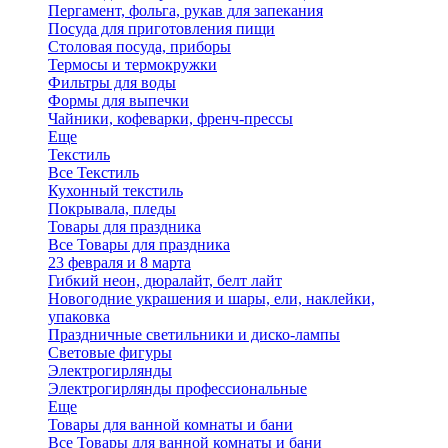
Пергамент, фольга, рукав для запекания
Посуда для приготовления пищи
Столовая посуда, приборы
Термосы и термокружки
Фильтры для воды
Формы для выпечки
Чайники, кофеварки, френч-прессы
Еще
Текстиль
Все Текстиль
Кухонный текстиль
Покрывала, пледы
Товары для праздника
Все Товары для праздника
23 февраля и 8 марта
Гибкий неон, дюралайт, белт лайт
Новогодние украшения и шары, ели, наклейки,
упаковка
Праздничные светильники и диско-лампы
Световые фигуры
Электрогирлянды
Электрогирлянды профессиональные
Еще
Товары для ванной комнаты и бани
Все Товары для ванной комнаты и бани