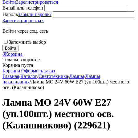
Войти
Зарегистрироваться
E-mail или телефон
Пароль
Забыли пароль?
Зарегистрироваться
Войти через соц. сеть
Запомнить выбор
Войти
0
Корзина
Товары в корзине
Корзина пуста
Корзина
Оформить заказ
Главная
/
Каталог
/
Светотехника
/
Лампы
/
Лампы
накаливания
/
Лампа МО 24V 60W E27 (уп.100шт.) местного
осв. (Калашниково)
Лампа МО 24V 60W E27
(уп.100шт.) местного осв.
(Калашниково) (229621)