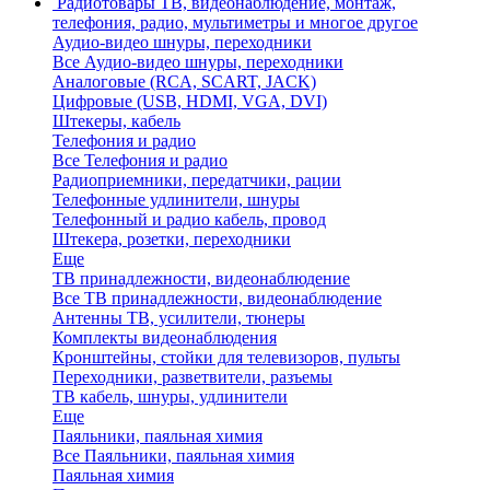
Радиотовары
ТВ, видеонаблюдение, монтаж,
телефония, радио, мультиметры и многое другое
Аудио-видео шнуры, переходники
Все Аудио-видео шнуры, переходники
Аналоговые (RCA, SCART, JACK)
Цифровые (USB, HDMI, VGA, DVI)
Штекеры, кабель
Телефония и радио
Все Телефония и радио
Радиоприемники, передатчики, рации
Телефонные удлинители, шнуры
Телефонный и радио кабель, провод
Штекера, розетки, переходники
Еще
ТВ принадлежности, видеонаблюдение
Все ТВ принадлежности, видеонаблюдение
Антенны ТВ, усилители, тюнеры
Комплекты видеонаблюдения
Кронштейны, стойки для телевизоров, пульты
Переходники, разветвители, разъемы
ТВ кабель, шнуры, удлинители
Еще
Паяльники, паяльная химия
Все Паяльники, паяльная химия
Паяльная химия