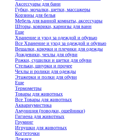
Аксессуары для бани
Губки, мочалки, щетки, массажеры
Корзины для белья
Мебель для ванной комнаты, аксессуары
Шторы, коврики, карнизы для ванн
Еще
Хранение и уход за одеждой и обувью
Все Хранение и уход за одеждой и обувью
Вешалки, крючки и плечики для одежды
Дождевики, чехлы для обуви
Рожки, сушилки и щетки для обуви
Стельки, шнурки и прочее
Чехлы и ролики для одежды
Этажерки и полки для обуви
Еще
Термометры
Товары для животных
Все Товары для животных
Аквариумистика
Амуниция (поводки, ошейники)
Гигиена для животных
Груминг
Игрушки для животных
Когтеточки
Лежаки