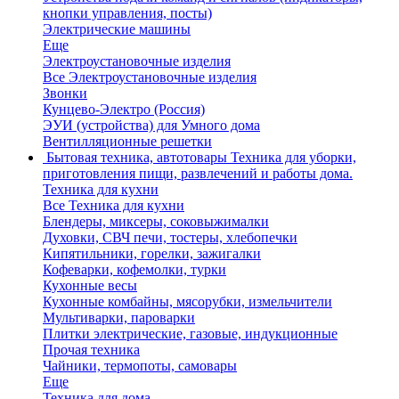
кнопки управления, посты)
Электрические машины
Еще
Электроустановочные изделия
Все Электроустановочные изделия
Звонки
Кунцево-Электро (Россия)
ЭУИ (устройства) для Умного дома
Вентилляционные решетки
Бытовая техника, автотовары
Техника для уборки,
приготовления пищи, развлечений и работы дома.
Техника для кухни
Все Техника для кухни
Блендеры, миксеры, соковыжималки
Духовки, СВЧ печи, тостеры, хлебопечки
Кипятильники, горелки, зажигалки
Кофеварки, кофемолки, турки
Кухонные весы
Кухонные комбайны, мясорубки, измельчители
Мультиварки, пароварки
Плитки электрические, газовые, индукционные
Прочая техника
Чайники, термопоты, самовары
Еще
Техника для дома