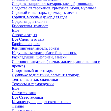
Средства защиты от комаров, клещей, мошкары
Средства от тараканов, грызунов, моли, муравьев
Садовый инвентарь, триммеры, лески
Горшки, мебель и декор для сада
Средства для полива
Биосоставы, компост
Еще
Спорт и отдых
Все Спорт и отдых
Барбекю и гриль
Кемпинговая мебель, зонты
Надувные матрасы, бассейны, насосы
Раскладушки, шезлонги, гамаки
Световозвращатели (значки, жилеты, аппликации и
прочее)
Спортивный инвентарь
Сумки-холодильники, элементы холода
Тенты, палатки, спальники
Термосы и термокружки
Еще
Светотехника
Все Светотехника
Комплектующие для светильников
Лампы
Светильники