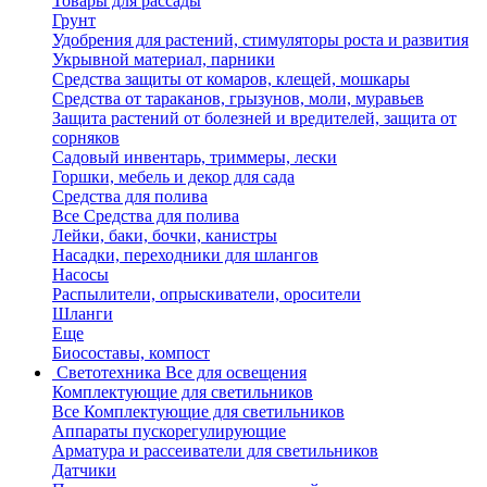
Товары для рассады
Грунт
Удобрения для растений, стимуляторы роста и развития
Укрывной материал, парники
Средства защиты от комаров, клещей, мошкары
Средства от тараканов, грызунов, моли, муравьев
Защита растений от болезней и вредителей, защита от
сорняков
Садовый инвентарь, триммеры, лески
Горшки, мебель и декор для сада
Средства для полива
Все Средства для полива
Лейки, баки, бочки, канистры
Насадки, переходники для шлангов
Насосы
Распылители, опрыскиватели, оросители
Шланги
Еще
Биосоставы, компост
Светотехника
Все для освещения
Комплектующие для светильников
Все Комплектующие для светильников
Аппараты пускорегулирующие
Арматура и рассеиватели для светильников
Датчики