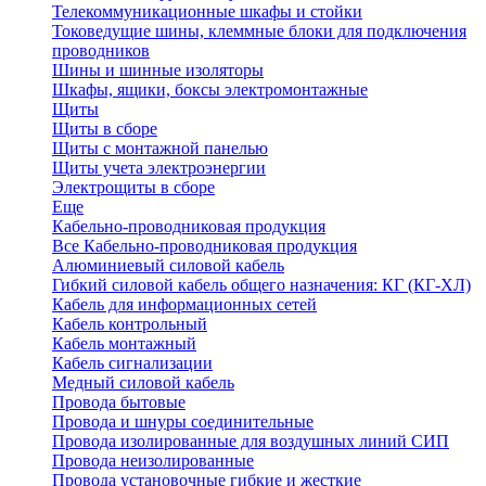
Телекоммуникационные шкафы и стойки
Токоведущие шины, клеммные блоки для подключения
проводников
Шины и шинные изоляторы
Шкафы, ящики, боксы электромонтажные
Щиты
Щиты в сборе
Щиты с монтажной панелью
Щиты учета электроэнергии
Электрощиты в сборе
Еще
Кабельно-проводниковая продукция
Все Кабельно-проводниковая продукция
Алюминиевый силовой кабель
Гибкий силовой кабель общего назначения: КГ (КГ-ХЛ)
Кабель для информационных сетей
Кабель контрольный
Кабель монтажный
Кабель сигнализации
Медный силовой кабель
Провода бытовые
Провода и шнуры соединительные
Провода изолированные для воздушных линий СИП
Провода неизолированные
Провода установочные гибкие и жесткие