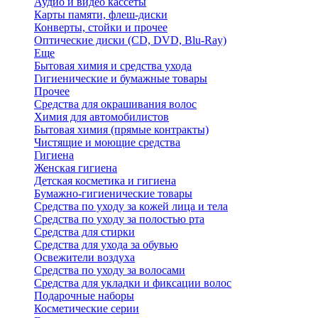
Аудио и видео кассеты
Карты памяти, флеш-диски
Конверты, стойки и прочее
Оптические диски (CD, DVD, Blu-Ray)
Еще
Бытовая химия и средства ухода
Гигиенические и бумажные товары
Прочее
Средства для окрашивания волос
Химия для автомобилистов
Бытовая химия (прямые контракты)
Чистящие и моющие средства
Гигиена
Женская гигиена
Детская косметика и гигиена
Бумажно-гигиенические товары
Средства по уходу за кожей лица и тела
Средства по уходу за полостью рта
Средства для стирки
Средства для ухода за обувью
Освежители воздуха
Средства по уходу за волосами
Средства для укладки и фиксации волос
Подарочные наборы
Косметические серии