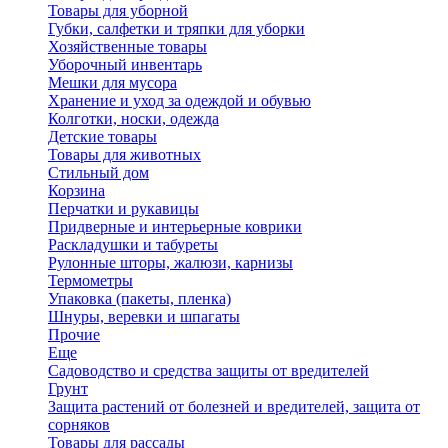
Товары для уборной
Губки, салфетки и тряпки для уборки
Хозяйственные товары
Уборочный инвентарь
Мешки для мусора
Хранение и уход за одеждой и обувью
Колготки, носки, одежда
Детские товары
Товары для животных
Стильный дом
Корзина
Перчатки и рукавицы
Придверные и интерьерные коврики
Раскладушки и табуреты
Рулонные шторы, жалюзи, карнизы
Термометры
Упаковка (пакеты, пленка)
Шнуры, веревки и шпагаты
Прочие
Еще
Садоводство и средства защиты от вредителей
Грунт
Защита растений от болезней и вредителей, защита от
сорняков
Товары для рассады