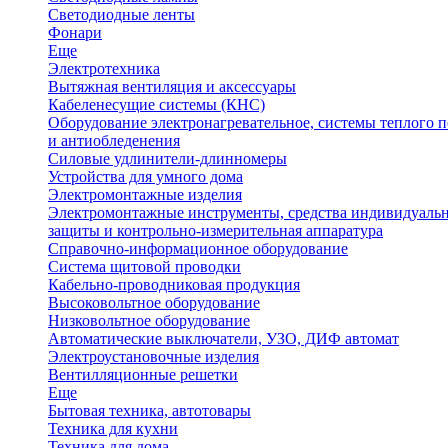
Светодиодные ленты
Фонари
Еще
Электротехника
Вытяжная вентиляция и аксессуары
Кабеленесущие системы (КНС)
Оборудование электронагревательное, системы теплого п
и антиобледенения
Силовые удлинители-длинномеры
Устройства для умного дома
Электромонтажные изделия
Электромонтажные инструменты, средства индивидуаль
защиты и контрольно-измерительная аппаратура
Справочно-информационное оборудование
Система щитовой проводки
Кабельно-проводниковая продукция
Высоковольтное оборудование
Низковольтное оборудование
Автоматические выключатели, УЗО, ДИФ автомат
Электроустановочные изделия
Вентилляционные решетки
Еще
Бытовая техника, автотовары
Техника для кухни
Техника для дома