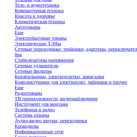
Теле- и аудиотехника
Компьютерная техника
Красота и здоровье
Климатическая техника
Автотовары
Еще
Электробытовые товары
Электрические ТЭНы
Сетевые переходники, тройники, адаптеры, переключател
бра
Стабилизаторы напряжения
Сетевые удлинители
Сетевые фильтры
Кипятильники, электроплитки, зажигалки
Комплектующие для электроплит, чайников и прочее
Еще
Радиотовары
ТВ принадлежности, видеонаблюдение
Инструмент для монтажа
Телефония и радио
Система охраны
Аудио-видео шнуры, переходники
Крокодилы
Информационные сети