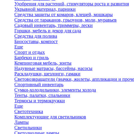
Удобрения для растений, стимуляторы роста и развития
Укрывной материал, парники
Средства защиты от комаров, клещей, мошкары
Средства от тараканов, грызунов, моли, муравьев
Садовый инвентарь, триммеры, лески
Горшки, мебель и декор для сада
Средства для полива
Биосоставы, компост
Еще
Спорт и отдых
Барбекю и гриль
Кемпинговая мебель, зонты
Надувные матрасы, бассейны, насосы
Раскладушки, шезлонги, гамаки
Световозвращатели (значки, жилеты, аппликации и проче
Спортивный инвентарь
Сумки-холодильники, элементы холода
Тенты, палатки, спальники
Термосы и термокружки
Еще
Светотехника
Комплектующие для светильников
Лампы
Светильники
Светодиодные лампы