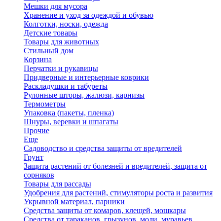
Мешки для мусора
Хранение и уход за одеждой и обувью
Колготки, носки, одежда
Детские товары
Товары для животных
Стильный дом
Корзина
Перчатки и рукавицы
Придверные и интерьерные коврики
Раскладушки и табуреты
Рулонные шторы, жалюзи, карнизы
Термометры
Упаковка (пакеты, пленка)
Шнуры, веревки и шпагаты
Прочие
Еще
Садоводство и средства защиты от вредителей
Грунт
Защита растений от болезней и вредителей, защита от
сорняков
Товары для рассады
Удобрения для растений, стимуляторы роста и развития
Укрывной материал, парники
Средства защиты от комаров, клещей, мошкары
Средства от тараканов, грызунов, моли, муравьев