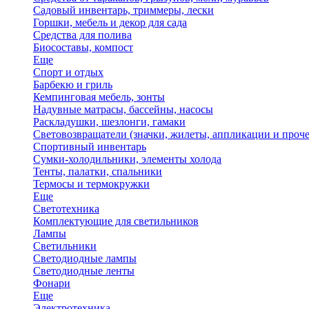
Садовый инвентарь, триммеры, лески
Горшки, мебель и декор для сада
Средства для полива
Биосоставы, компост
Еще
Спорт и отдых
Барбекю и гриль
Кемпинговая мебель, зонты
Надувные матрасы, бассейны, насосы
Раскладушки, шезлонги, гамаки
Световозвращатели (значки, жилеты, аппликации и проче
Спортивный инвентарь
Сумки-холодильники, элементы холода
Тенты, палатки, спальники
Термосы и термокружки
Еще
Светотехника
Комплектующие для светильников
Лампы
Светильники
Светодиодные лампы
Светодиодные ленты
Фонари
Еще
Электротехника