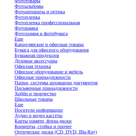
Фототовары
Фотоальбомы
Фотоаппараты и оптика
Фотопленка
Фотопленка профессиональная
Фоторамки
Фотохимия и фотобумага
Еще
Канцелярские и офисные товары
Бумага для офисного оборудования
Бумажная продукция
Деловые аксессуары
Офисная техника
Офисное оборудование и мебель
Офисные принадлежности
Папки, системы архивации документов
Письменные принадлежности
Хобби и творчество
Школьные товары
Еще
Носители информации
Аудио и видео кассеты
Карты памяти, флеш-диски
Конверты, стойки и прочее
Оптические диски (CD, DVD, Blu-Ray)