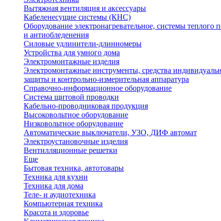
Вытяжная вентиляция и аксессуары
Кабеленесущие системы (КНС)
Оборудование электронагревательное, системы теплого п
и антиобледенения
Силовые удлинители-длинномеры
Устройства для умного дома
Электромонтажные изделия
Электромонтажные инструменты, средства индивидуаль
защиты и контрольно-измерительная аппаратура
Справочно-информационное оборудование
Система щитовой проводки
Кабельно-проводниковая продукция
Высоковольтное оборудование
Низковольтное оборудование
Автоматические выключатели, УЗО, ДИФ автомат
Электроустановочные изделия
Вентилляционные решетки
Еще
Бытовая техника, автотовары
Техника для кухни
Техника для дома
Теле- и аудиотехника
Компьютерная техника
Красота и здоровье