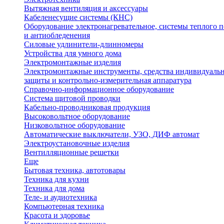
Вытяжная вентиляция и аксессуары
Кабеленесущие системы (КНС)
Оборудование электронагревательное, системы теплого п
и антиобледенения
Силовые удлинители-длинномеры
Устройства для умного дома
Электромонтажные изделия
Электромонтажные инструменты, средства индивидуаль
защиты и контрольно-измерительная аппаратура
Справочно-информационное оборудование
Система щитовой проводки
Кабельно-проводниковая продукция
Высоковольтное оборудование
Низковольтное оборудование
Автоматические выключатели, УЗО, ДИФ автомат
Электроустановочные изделия
Вентилляционные решетки
Еще
Бытовая техника, автотовары
Техника для кухни
Техника для дома
Теле- и аудиотехника
Компьютерная техника
Красота и здоровье