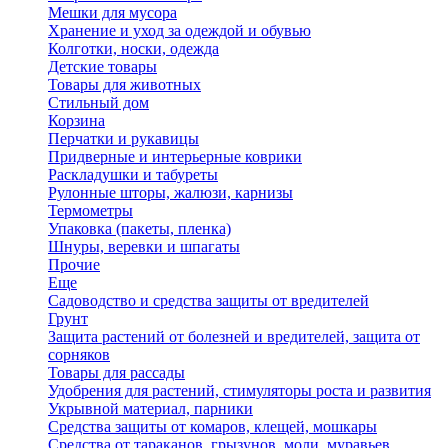
Мешки для мусора
Хранение и уход за одеждой и обувью
Колготки, носки, одежда
Детские товары
Товары для животных
Стильный дом
Корзина
Перчатки и рукавицы
Придверные и интерьерные коврики
Раскладушки и табуреты
Рулонные шторы, жалюзи, карнизы
Термометры
Упаковка (пакеты, пленка)
Шнуры, веревки и шпагаты
Прочие
Еще
Садоводство и средства защиты от вредителей
Грунт
Защита растений от болезней и вредителей, защита от
сорняков
Товары для рассады
Удобрения для растений, стимуляторы роста и развития
Укрывной материал, парники
Средства защиты от комаров, клещей, мошкары
Средства от тараканов, грызунов, моли, муравьев