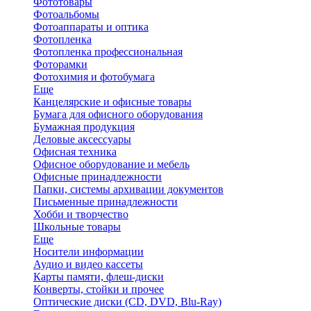
Фототовары
Фотоальбомы
Фотоаппараты и оптика
Фотопленка
Фотопленка профессиональная
Фоторамки
Фотохимия и фотобумага
Еще
Канцелярские и офисные товары
Бумага для офисного оборудования
Бумажная продукция
Деловые аксессуары
Офисная техника
Офисное оборудование и мебель
Офисные принадлежности
Папки, системы архивации документов
Письменные принадлежности
Хобби и творчество
Школьные товары
Еще
Носители информации
Аудио и видео кассеты
Карты памяти, флеш-диски
Конверты, стойки и прочее
Оптические диски (CD, DVD, Blu-Ray)