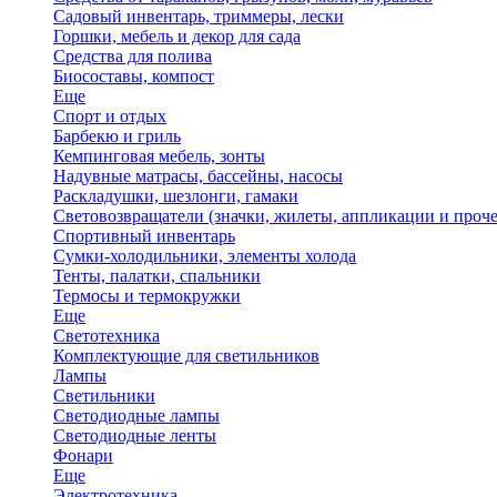
Садовый инвентарь, триммеры, лески
Горшки, мебель и декор для сада
Средства для полива
Биосоставы, компост
Еще
Спорт и отдых
Барбекю и гриль
Кемпинговая мебель, зонты
Надувные матрасы, бассейны, насосы
Раскладушки, шезлонги, гамаки
Световозвращатели (значки, жилеты, аппликации и проче
Спортивный инвентарь
Сумки-холодильники, элементы холода
Тенты, палатки, спальники
Термосы и термокружки
Еще
Светотехника
Комплектующие для светильников
Лампы
Светильники
Светодиодные лампы
Светодиодные ленты
Фонари
Еще
Электротехника