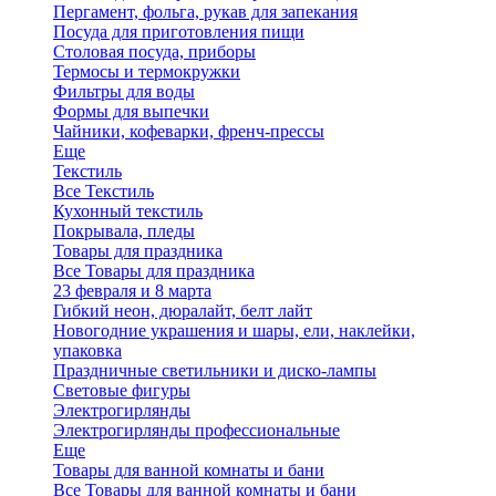
Пергамент, фольга, рукав для запекания
Посуда для приготовления пищи
Столовая посуда, приборы
Термосы и термокружки
Фильтры для воды
Формы для выпечки
Чайники, кофеварки, френч-прессы
Еще
Текстиль
Все Текстиль
Кухонный текстиль
Покрывала, пледы
Товары для праздника
Все Товары для праздника
23 февраля и 8 марта
Гибкий неон, дюралайт, белт лайт
Новогодние украшения и шары, ели, наклейки,
упаковка
Праздничные светильники и диско-лампы
Световые фигуры
Электрогирлянды
Электрогирлянды профессиональные
Еще
Товары для ванной комнаты и бани
Все Товары для ванной комнаты и бани