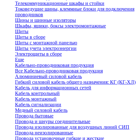
Телекоммуникационные шкафы и стойки
Токоведущие шины, клеммные блоки для подключения
проводников
Шины и шинные изоляторы
Шкафы, ящики, боксы электромонтажные
Щиты
Щиты в сборе
Щиты с монтажной панелью
Щиты учета электроэнергии
Электрощиты в сборе
Еще
Кабельно-проводниковая продукция
Все Кабельно-проводниковая продукция
Алюминиевый силовой кабель
Гибкий силовой кабель общего назначения: КГ (КГ-ХЛ)
Кабель для информационных сетей
Кабель контрольный
Кабель монтажный
Кабель сигнализации
Медный силовой кабель
Провода бытовые
Провода и шнуры соединительные
Провода изолированные для воздушных линий СИП
Провода неизолированные
Провода установочные гибкие и жесткие