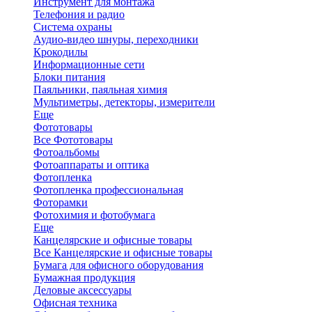
Инструмент для монтажа
Телефония и радио
Система охраны
Аудио-видео шнуры, переходники
Крокодилы
Информационные сети
Блоки питания
Паяльники, паяльная химия
Мультиметры, детекторы, измерители
Еще
Фототовары
Все Фототовары
Фотоальбомы
Фотоаппараты и оптика
Фотопленка
Фотопленка профессиональная
Фоторамки
Фотохимия и фотобумага
Еще
Канцелярские и офисные товары
Все Канцелярские и офисные товары
Бумага для офисного оборудования
Бумажная продукция
Деловые аксессуары
Офисная техника