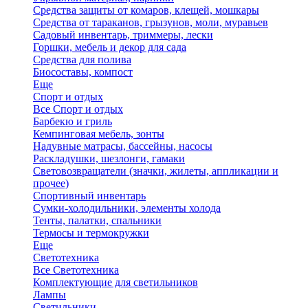
Средства защиты от комаров, клещей, мошкары
Средства от тараканов, грызунов, моли, муравьев
Садовый инвентарь, триммеры, лески
Горшки, мебель и декор для сада
Средства для полива
Биосоставы, компост
Еще
Спорт и отдых
Все Спорт и отдых
Барбекю и гриль
Кемпинговая мебель, зонты
Надувные матрасы, бассейны, насосы
Раскладушки, шезлонги, гамаки
Световозвращатели (значки, жилеты, аппликации и
прочее)
Спортивный инвентарь
Сумки-холодильники, элементы холода
Тенты, палатки, спальники
Термосы и термокружки
Еще
Светотехника
Все Светотехника
Комплектующие для светильников
Лампы
Светильники