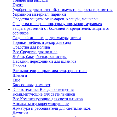
Товары для рассады
Грунт
Удобрения для растений, стимуляторы роста и развития
Укрывной материал, парники
Средства защиты от комаров, клещей, мошкары
Средства от тараканов, грызунов, моли, муравьев
Защита растений от болезней и вредителей, защита от
сорняков
Садовый инвентарь, триммеры, лески
Горшки, мебель и декор для сада
Средства для полива
Все Средства для полива
Лейки, баки, бочки, канистры
Насадки, переходники для шлангов
Насосы
Распылители, опрыскиватели, оросители
Шланги
Еще
Биосоставы, компост
Светотехника
Все для освещения
Комплектующие для светильников
Все Комплектующие для светильников
Аппараты пускорегулирующие
Арматура и рассеиватели для светильников
Датчики