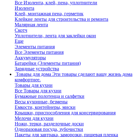
Все Изолента, клей, пена, уплотнители
Изолента
Клей, монтажная пена, герметик
Клейкие ленты для строительства и ремонта
Малярная лента
Скотч
Уплотнители, лента для заклейки окон
Еще
Элементы питания
Все Элементы питания
Аккумуляторы
Батарейки (Элементы питания)
Зарядные устройства
Товары для дома
Эти товары сделают вашу жизнь дома
комфортнее.
Товары для кухни
Все Товары для кухни
Бумажные полотенца и салфетки
Весы кухонные, безмены
Емкости, контейнеры, миски
Крышки, приспособления для консервирования
Мелочи для кухни
Ножи, терки, разделочные доски
Одноразовая посуда, зубочистки
Пакеты для завтрака, заморозки, пищевая пленка