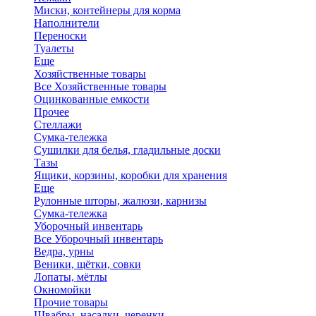
Миски, контейнеры для корма
Наполнители
Переноски
Туалеты
Еще
Хозяйственные товары
Все Хозяйственные товары
Оцинкованные емкости
Прочее
Стеллажи
Сумка-тележка
Сушилки для белья, гладильные доски
Тазы
Ящики, корзины, коробки для хранения
Еще
Рулонные шторы, жалюзи, карнизы
Сумка-тележка
Уборочный инвентарь
Все Уборочный инвентарь
Ведра, урны
Веники, щётки, совки
Лопаты, мётлы
Окномойки
Прочие товары
Швабры, насадки, черенки