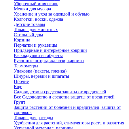
Уборочный инвентарь
Мешки для мусора
Хранение и уход за одеждой и обувью
Колготки, носки, одежда
Детские товары
Товары для животных
Стильный дом
Корзина
Перчатки и рукавицы
Придверные и интерьерные коврики
Раскладушки и табуреты
Рулонные шторы, жалюзи, карнизы
Термометры
Упаковка (пакеты, пленка)
Шнуры, веревки и шпагаты
Прочие
Еще
Садоводство и средства защиты от вредителей
Все Садоводство и средства защиты от вредителей
Грунт
Защита растений от болезней и вредителей, защита от
сорняков
Товары для рассады
Удобрения для растений, стимуляторы роста и развития
Укрывной материал, парники