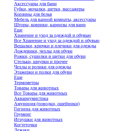
Аксессуары для бани
Губки, мочалки, щетки, массажеры
Корзины для белья
Мебель для ванной комнаты, аксессуары
Шторы, коврики, карнизы для ванн
Еще
Хранение и уход за одеждой и обувью
Все Хранение и уход за одеждой и обувью
Вешалки, крючки и плечики для одежды
Дождевики, чехлы для обуви
Рожки, сушилки и щетки для обуви
Стельки, шнурки и прочее
Чехлы и ролики для одежды
Этажерки и полки для обуви
Еще
Термометры
Товары для животных
Все Товары для животных
Аквариумистика
Амуниция (поводки, ошейники)
Гигиена для животных
Груминг
Игрушки для животных
Когтеточки
Лежаки