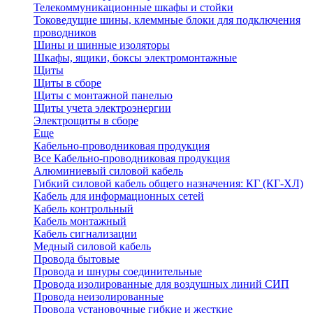
Телекоммуникационные шкафы и стойки
Токоведущие шины, клеммные блоки для подключения
проводников
Шины и шинные изоляторы
Шкафы, ящики, боксы электромонтажные
Щиты
Щиты в сборе
Щиты с монтажной панелью
Щиты учета электроэнергии
Электрощиты в сборе
Еще
Кабельно-проводниковая продукция
Все Кабельно-проводниковая продукция
Алюминиевый силовой кабель
Гибкий силовой кабель общего назначения: КГ (КГ-ХЛ)
Кабель для информационных сетей
Кабель контрольный
Кабель монтажный
Кабель сигнализации
Медный силовой кабель
Провода бытовые
Провода и шнуры соединительные
Провода изолированные для воздушных линий СИП
Провода неизолированные
Провода установочные гибкие и жесткие