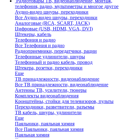
Радиотовары
ТВ, видеонаблюдение, монтаж,
телефония, радио, мультиметры и многое другое
Аудио-видео шнуры, переходники
Все Аудио-видео шнуры, переходники
Аналоговые (RCA, SCART, JACK)
Цифровые (USB, HDMI, VGA, DVI)
Штекеры, кабель
Телефония и радио
Все Телефония и радио
Радиоприемники, передатчики, рации
Телефонные удлинители, шнуры
Телефонный и радио кабель, провод
Штекера, розетки, переходники
Еще
ТВ принадлежности, видеонаблюдение
Все ТВ принадлежности, видеонаблюдение
Антенны ТВ, усилители, тюнеры
Комплекты видеонаблюдения
Кронштейны, стойки для телевизоров, пульты
Переходники, разветвители, разъемы
ТВ кабель, шнуры, удлинители
Еще
Паяльники, паяльная химия
Все Паяльники, паяльная химия
Паяльная химия