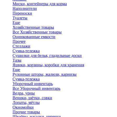
Миски, контейнеры для корма
Наполнители
Переноски
Туалеты
Еще
Хозяйственные товары
Все Хозяйственные товары
Оцинкованные емкости
Прочее
Стеллажи
Сумка-тележка
Сушилки для белья, гладильные доски
Тазы
Ящики, корзины, коробки для хранения
Еще
Рулонные шторы, жалюзи, карнизы
Сумка-тележка
Уборочный инвентарь
Все Уборочный инвентарь
Ведра, урны
Веники, щётки, совки
Лопаты, мётлы
Окномойки
Прочие товары
Швабры, насадки, черенки