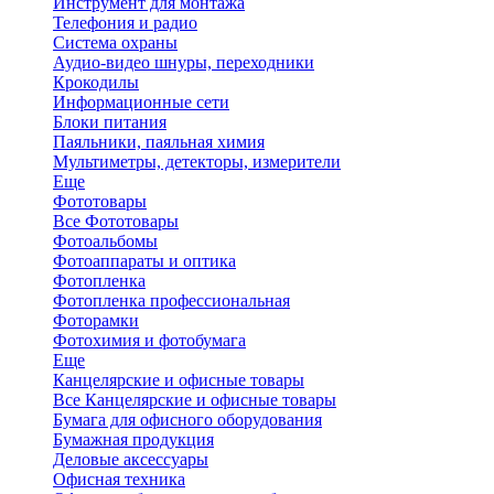
Инструмент для монтажа
Телефония и радио
Система охраны
Аудио-видео шнуры, переходники
Крокодилы
Информационные сети
Блоки питания
Паяльники, паяльная химия
Мультиметры, детекторы, измерители
Еще
Фототовары
Все Фототовары
Фотоальбомы
Фотоаппараты и оптика
Фотопленка
Фотопленка профессиональная
Фоторамки
Фотохимия и фотобумага
Еще
Канцелярские и офисные товары
Все Канцелярские и офисные товары
Бумага для офисного оборудования
Бумажная продукция
Деловые аксессуары
Офисная техника