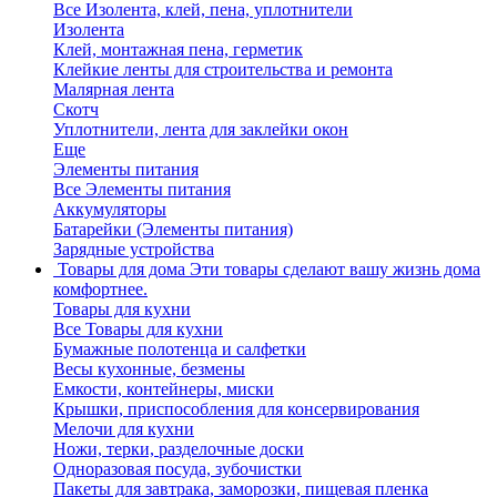
Все Изолента, клей, пена, уплотнители
Изолента
Клей, монтажная пена, герметик
Клейкие ленты для строительства и ремонта
Малярная лента
Скотч
Уплотнители, лента для заклейки окон
Еще
Элементы питания
Все Элементы питания
Аккумуляторы
Батарейки (Элементы питания)
Зарядные устройства
Товары для дома
Эти товары сделают вашу жизнь дома
комфортнее.
Товары для кухни
Все Товары для кухни
Бумажные полотенца и салфетки
Весы кухонные, безмены
Емкости, контейнеры, миски
Крышки, приспособления для консервирования
Мелочи для кухни
Ножи, терки, разделочные доски
Одноразовая посуда, зубочистки
Пакеты для завтрака, заморозки, пищевая пленка