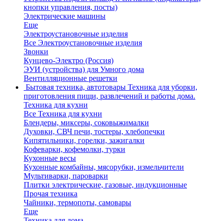
кнопки управления, посты)
Электрические машины
Еще
Электроустановочные изделия
Все Электроустановочные изделия
Звонки
Кунцево-Электро (Россия)
ЭУИ (устройства) для Умного дома
Вентилляционные решетки
Бытовая техника, автотовары
Техника для уборки,
приготовления пищи, развлечений и работы дома.
Техника для кухни
Все Техника для кухни
Блендеры, миксеры, соковыжималки
Духовки, СВЧ печи, тостеры, хлебопечки
Кипятильники, горелки, зажигалки
Кофеварки, кофемолки, турки
Кухонные весы
Кухонные комбайны, мясорубки, измельчители
Мультиварки, пароварки
Плитки электрические, газовые, индукционные
Прочая техника
Чайники, термопоты, самовары
Еще
Техника для дома