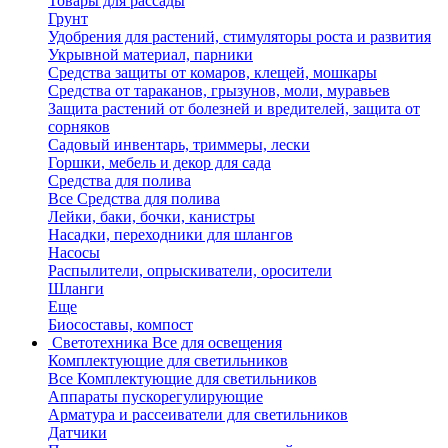
Товары для рассады
Грунт
Удобрения для растений, стимуляторы роста и развития
Укрывной материал, парники
Средства защиты от комаров, клещей, мошкары
Средства от тараканов, грызунов, моли, муравьев
Защита растений от болезней и вредителей, защита от
сорняков
Садовый инвентарь, триммеры, лески
Горшки, мебель и декор для сада
Средства для полива
Все Средства для полива
Лейки, баки, бочки, канистры
Насадки, переходники для шлангов
Насосы
Распылители, опрыскиватели, оросители
Шланги
Еще
Биосоставы, компост
Светотехника
Все для освещения
Комплектующие для светильников
Все Комплектующие для светильников
Аппараты пускорегулирующие
Арматура и рассеиватели для светильников
Датчики