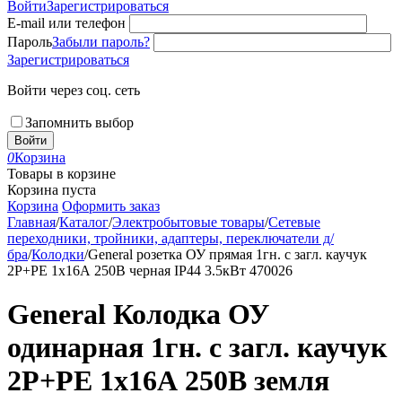
Войти
Зарегистрироваться
E-mail или телефон
Пароль
Забыли пароль?
Зарегистрироваться
Войти через соц. сеть
Запомнить выбор
Войти
0
Корзина
Товары в корзине
Корзина пуста
Корзина
Оформить заказ
Главная
/
Каталог
/
Электробытовые товары
/
Сетевые
переходники, тройники, адаптеры, переключатели д/
бра
/
Колодки
/
General розетка ОУ прямая 1гн. с загл. каучук
2P+PE 1х16А 250В черная IP44 3.5кВт 470026
General Колодка ОУ
одинарная 1гн. с загл. каучук
2P+PE 1х16А 250В земля