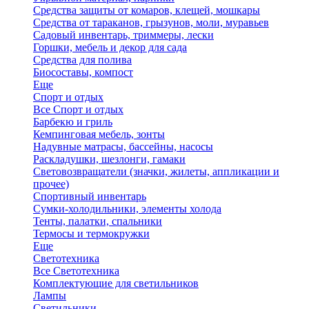
Средства защиты от комаров, клещей, мошкары
Средства от тараканов, грызунов, моли, муравьев
Садовый инвентарь, триммеры, лески
Горшки, мебель и декор для сада
Средства для полива
Биосоставы, компост
Еще
Спорт и отдых
Все Спорт и отдых
Барбекю и гриль
Кемпинговая мебель, зонты
Надувные матрасы, бассейны, насосы
Раскладушки, шезлонги, гамаки
Световозвращатели (значки, жилеты, аппликации и
прочее)
Спортивный инвентарь
Сумки-холодильники, элементы холода
Тенты, палатки, спальники
Термосы и термокружки
Еще
Светотехника
Все Светотехника
Комплектующие для светильников
Лампы
Светильники