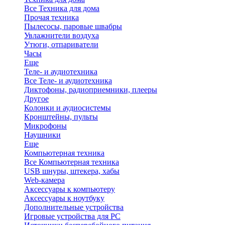
Все Техника для дома
Прочая техника
Пылесосы, паровые швабры
Увлажнители воздуха
Утюги, отпариватели
Часы
Еще
Теле- и аудиотехника
Все Теле- и аудиотехника
Диктофоны, радиоприемники, плееры
Другое
Колонки и аудиосистемы
Кронштейны, пульты
Микрофоны
Наушники
Еще
Компьютерная техника
Все Компьютерная техника
USB шнуры, штекера, хабы
Web-камера
Аксессуары к компьютеру
Аксессуары к ноутбуку
Дополнительные устройства
Игровые устройства для PC