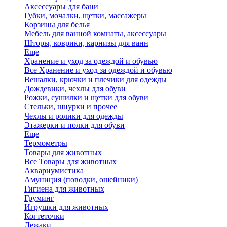
Аксессуары для бани
Губки, мочалки, щетки, массажеры
Корзины для белья
Мебель для ванной комнаты, аксессуары
Шторы, коврики, карнизы для ванн
Еще
Хранение и уход за одеждой и обувью
Все Хранение и уход за одеждой и обувью
Вешалки, крючки и плечики для одежды
Дождевики, чехлы для обуви
Рожки, сушилки и щетки для обуви
Стельки, шнурки и прочее
Чехлы и ролики для одежды
Этажерки и полки для обуви
Еще
Термометры
Товары для животных
Все Товары для животных
Аквариумистика
Амуниция (поводки, ошейники)
Гигиена для животных
Груминг
Игрушки для животных
Когтеточки
Лежаки