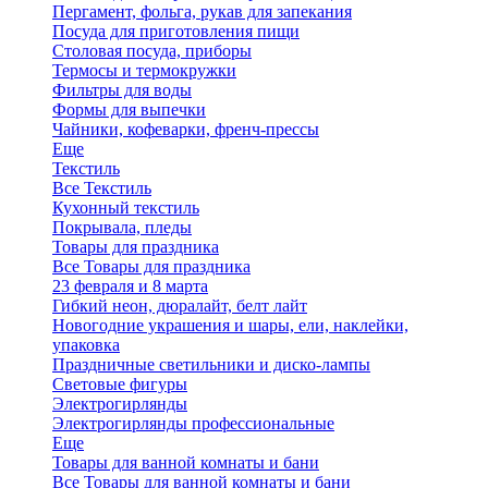
Пергамент, фольга, рукав для запекания
Посуда для приготовления пищи
Столовая посуда, приборы
Термосы и термокружки
Фильтры для воды
Формы для выпечки
Чайники, кофеварки, френч-прессы
Еще
Текстиль
Все Текстиль
Кухонный текстиль
Покрывала, пледы
Товары для праздника
Все Товары для праздника
23 февраля и 8 марта
Гибкий неон, дюралайт, белт лайт
Новогодние украшения и шары, ели, наклейки,
упаковка
Праздничные светильники и диско-лампы
Световые фигуры
Электрогирлянды
Электрогирлянды профессиональные
Еще
Товары для ванной комнаты и бани
Все Товары для ванной комнаты и бани