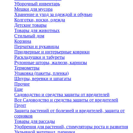
Уборочный инвентарь
Мешки для мусора
Хранение и уход за одеждой и обувью
Колготки, носки, одежда
Детские товары
Товары для животных
Стильный дом
Корзина
Перчатки и рукавицы
Придверные и интерьерные коврики
Раскладушки и табуреты
Рулонные шторы, жалюзи, карнизы
Термометры
Упаковка (пакеты, пленка)
Шнуры, веревки и шпагаты
Прочие
Еще
Садоводство и средства защиты от вредителей
Все Садоводство и средства защиты от вредителей
Грунт
Защита растений от болезней и вредителей, защита от
сорняков
Товары для рассады
Удобрения для растений, стимуляторы роста и развития
Укрывной материал, парники