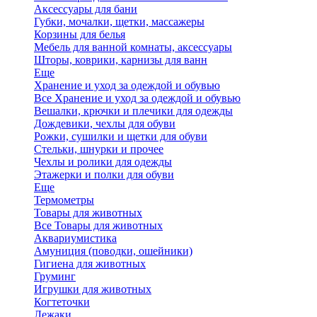
Аксессуары для бани
Губки, мочалки, щетки, массажеры
Корзины для белья
Мебель для ванной комнаты, аксессуары
Шторы, коврики, карнизы для ванн
Еще
Хранение и уход за одеждой и обувью
Все Хранение и уход за одеждой и обувью
Вешалки, крючки и плечики для одежды
Дождевики, чехлы для обуви
Рожки, сушилки и щетки для обуви
Стельки, шнурки и прочее
Чехлы и ролики для одежды
Этажерки и полки для обуви
Еще
Термометры
Товары для животных
Все Товары для животных
Аквариумистика
Амуниция (поводки, ошейники)
Гигиена для животных
Груминг
Игрушки для животных
Когтеточки
Лежаки