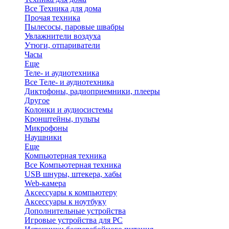
Все Техника для дома
Прочая техника
Пылесосы, паровые швабры
Увлажнители воздуха
Утюги, отпариватели
Часы
Еще
Теле- и аудиотехника
Все Теле- и аудиотехника
Диктофоны, радиоприемники, плееры
Другое
Колонки и аудиосистемы
Кронштейны, пульты
Микрофоны
Наушники
Еще
Компьютерная техника
Все Компьютерная техника
USB шнуры, штекера, хабы
Web-камера
Аксессуары к компьютеру
Аксессуары к ноутбуку
Дополнительные устройства
Игровые устройства для PC