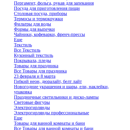
Пергамент, фольга, рукав для запекания
Посуда для приготовления пищи
Столовая посуда, приборы
Термосы и термокружки
Фильтры для воды
Формы для выпечки
Чайники, кофеварки, френч-прессы
Еще
Текстиль
Все Текстиль
Кухонный текстиль
Покрывала, пледы
Товары для праздника
Все Товары для праздника
23 февраля и 8 марта
Гибкий неон, дюралайт, белт лайт
Новогодние украшения и шары, ели, наклейки,
упаковка
Праздничные светильники и диско-лампы
Световые фигуры
Электрогирлянды
Электрогирлянды профессиональные
Еще
Товары для ванной комнаты и бани
Все Товары для ванной комнаты и бани