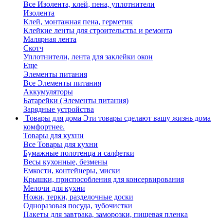
Все Изолента, клей, пена, уплотнители
Изолента
Клей, монтажная пена, герметик
Клейкие ленты для строительства и ремонта
Малярная лента
Скотч
Уплотнители, лента для заклейки окон
Еще
Элементы питания
Все Элементы питания
Аккумуляторы
Батарейки (Элементы питания)
Зарядные устройства
Товары для дома
Эти товары сделают вашу жизнь дома
комфортнее.
Товары для кухни
Все Товары для кухни
Бумажные полотенца и салфетки
Весы кухонные, безмены
Емкости, контейнеры, миски
Крышки, приспособления для консервирования
Мелочи для кухни
Ножи, терки, разделочные доски
Одноразовая посуда, зубочистки
Пакеты для завтрака, заморозки, пищевая пленка