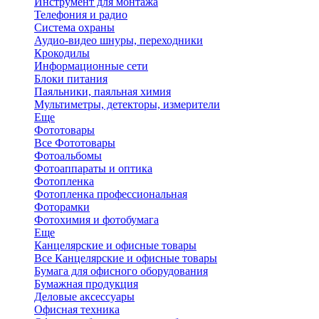
Инструмент для монтажа
Телефония и радио
Система охраны
Аудио-видео шнуры, переходники
Крокодилы
Информационные сети
Блоки питания
Паяльники, паяльная химия
Мультиметры, детекторы, измерители
Еще
Фототовары
Все Фототовары
Фотоальбомы
Фотоаппараты и оптика
Фотопленка
Фотопленка профессиональная
Фоторамки
Фотохимия и фотобумага
Еще
Канцелярские и офисные товары
Все Канцелярские и офисные товары
Бумага для офисного оборудования
Бумажная продукция
Деловые аксессуары
Офисная техника