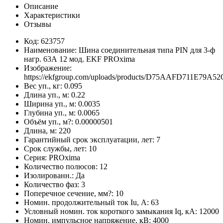
Описание
Характеристики
Отзывы
Код: 623757
Наименование: Шина соединительная типа PIN для 3-ф
нагр. 63А 12 мод. EKF PROxima
Изображение:
https://ekfgroup.com/uploads/products/D75AAFD711E79A
Вес уп., кг: 0.095
Длина уп., м: 0.22
Ширина уп., м: 0.0035
Глубина уп., м: 0.0065
Объём уп., м?: 0.00000501
Длина, м: 220
Гарантийный срок эксплуатации, лет: 7
Срок службы, лет: 10
Серия: PROxima
Количество полюсов: 12
Изолированн.: Да
Количество фаз: 3
Поперечное сечение, мм?: 10
Номин. продолжительный ток Iu, А: 63
Условный номин. ток короткого замыкания Iq, кА: 12000
Номин. импульсное напряжение, кВ: 4000