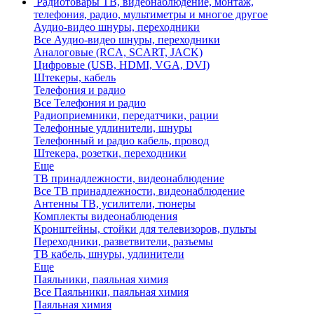
Радиотовары
ТВ, видеонаблюдение, монтаж,
телефония, радио, мультиметры и многое другое
Аудио-видео шнуры, переходники
Все Аудио-видео шнуры, переходники
Аналоговые (RCA, SCART, JACK)
Цифровые (USB, HDMI, VGA, DVI)
Штекеры, кабель
Телефония и радио
Все Телефония и радио
Радиоприемники, передатчики, рации
Телефонные удлинители, шнуры
Телефонный и радио кабель, провод
Штекера, розетки, переходники
Еще
ТВ принадлежности, видеонаблюдение
Все ТВ принадлежности, видеонаблюдение
Антенны ТВ, усилители, тюнеры
Комплекты видеонаблюдения
Кронштейны, стойки для телевизоров, пульты
Переходники, разветвители, разъемы
ТВ кабель, шнуры, удлинители
Еще
Паяльники, паяльная химия
Все Паяльники, паяльная химия
Паяльная химия