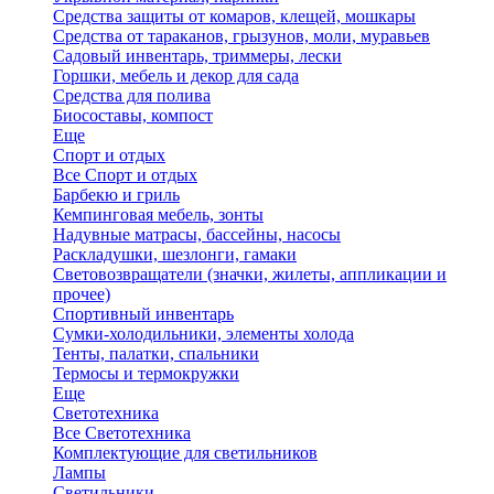
Средства защиты от комаров, клещей, мошкары
Средства от тараканов, грызунов, моли, муравьев
Садовый инвентарь, триммеры, лески
Горшки, мебель и декор для сада
Средства для полива
Биосоставы, компост
Еще
Спорт и отдых
Все Спорт и отдых
Барбекю и гриль
Кемпинговая мебель, зонты
Надувные матрасы, бассейны, насосы
Раскладушки, шезлонги, гамаки
Световозвращатели (значки, жилеты, аппликации и
прочее)
Спортивный инвентарь
Сумки-холодильники, элементы холода
Тенты, палатки, спальники
Термосы и термокружки
Еще
Светотехника
Все Светотехника
Комплектующие для светильников
Лампы
Светильники