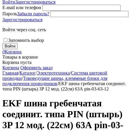
Войти
Зарегистрироваться
E-mail или телефон
Пароль
Забыли пароль?
Зарегистрироваться
Войти через соц. сеть
Запомнить выбор
Войти
0
Корзина
Товары в корзине
Корзина пуста
Корзина
Оформить заказ
Главная
/
Каталог
/
Электротехника
/
Система щитовой
проводки
/
Токоведущие шины, клеммные блоки для
подключения проводников
/
EKF шина гребенчатая соединит.
типа PIN (штырь) 3P 12 мод. (22см) 63А pin-03-63-12
EKF шина гребенчатая
соединит. типа PIN (штырь)
3P 12 мод. (22см) 63А pin-03-