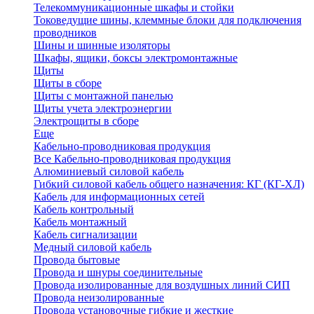
Телекоммуникационные шкафы и стойки
Токоведущие шины, клеммные блоки для подключения
проводников
Шины и шинные изоляторы
Шкафы, ящики, боксы электромонтажные
Щиты
Щиты в сборе
Щиты с монтажной панелью
Щиты учета электроэнергии
Электрощиты в сборе
Еще
Кабельно-проводниковая продукция
Все Кабельно-проводниковая продукция
Алюминиевый силовой кабель
Гибкий силовой кабель общего назначения: КГ (КГ-ХЛ)
Кабель для информационных сетей
Кабель контрольный
Кабель монтажный
Кабель сигнализации
Медный силовой кабель
Провода бытовые
Провода и шнуры соединительные
Провода изолированные для воздушных линий СИП
Провода неизолированные
Провода установочные гибкие и жесткие