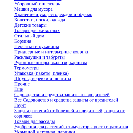
Уборочный инвентарь
Мешки для мусора
Хранение и уход за одеждой и обувью
Колготки, носки, одежда
Детские товары
Товары для животных
Стильный дом
Корзина
Перчатки и рукавицы
Придверные и интерьерные коврики
Раскладушки и табуреты
Рулонные шторы, жалюзи, карнизы
Термометры
Упаковка (пакеты, пленка)
Шнуры, веревки и шпагаты
Прочие
Еще
Садоводство и средства защиты от вредителей
Все Садоводство и средства защиты от вредителей
Грунт
Защита растений от болезней и вредителей, защита от
сорняков
Товары для рассады
Удобрения для растений, стимуляторы роста и развития
Укрывной материал, парники