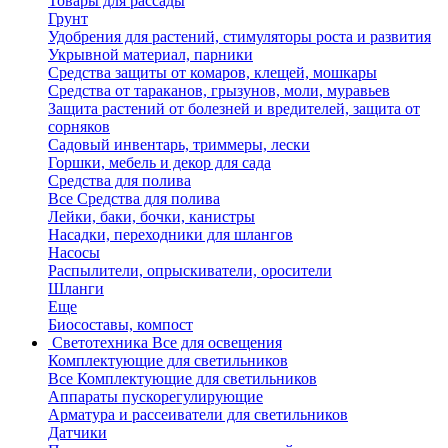
Товары для рассады
Грунт
Удобрения для растений, стимуляторы роста и развития
Укрывной материал, парники
Средства защиты от комаров, клещей, мошкары
Средства от тараканов, грызунов, моли, муравьев
Защита растений от болезней и вредителей, защита от
сорняков
Садовый инвентарь, триммеры, лески
Горшки, мебель и декор для сада
Средства для полива
Все Средства для полива
Лейки, баки, бочки, канистры
Насадки, переходники для шлангов
Насосы
Распылители, опрыскиватели, оросители
Шланги
Еще
Биосоставы, компост
Светотехника
Все для освещения
Комплектующие для светильников
Все Комплектующие для светильников
Аппараты пускорегулирующие
Арматура и рассеиватели для светильников
Датчики