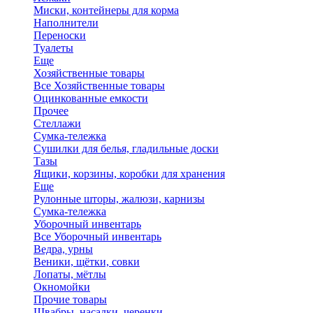
Миски, контейнеры для корма
Наполнители
Переноски
Туалеты
Еще
Хозяйственные товары
Все Хозяйственные товары
Оцинкованные емкости
Прочее
Стеллажи
Сумка-тележка
Сушилки для белья, гладильные доски
Тазы
Ящики, корзины, коробки для хранения
Еще
Рулонные шторы, жалюзи, карнизы
Сумка-тележка
Уборочный инвентарь
Все Уборочный инвентарь
Ведра, урны
Веники, щётки, совки
Лопаты, мётлы
Окномойки
Прочие товары
Швабры, насадки, черенки