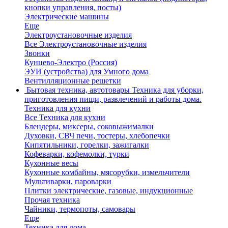
кнопки управления, посты)
Электрические машины
Еще
Электроустановочные изделия
Все Электроустановочные изделия
Звонки
Кунцево-Электро (Россия)
ЭУИ (устройства) для Умного дома
Вентилляционные решетки
Бытовая техника, автотовары
Техника для уборки,
приготовления пищи, развлечений и работы дома.
Техника для кухни
Все Техника для кухни
Блендеры, миксеры, соковыжималки
Духовки, СВЧ печи, тостеры, хлебопечки
Кипятильники, горелки, зажигалки
Кофеварки, кофемолки, турки
Кухонные весы
Кухонные комбайны, мясорубки, измельчители
Мультиварки, пароварки
Плитки электрические, газовые, индукционные
Прочая техника
Чайники, термопоты, самовары
Еще
Техника для дома