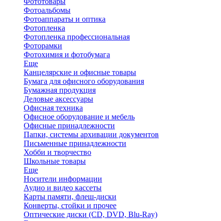
Фототовары
Фотоальбомы
Фотоаппараты и оптика
Фотопленка
Фотопленка профессиональная
Фоторамки
Фотохимия и фотобумага
Еще
Канцелярские и офисные товары
Бумага для офисного оборудования
Бумажная продукция
Деловые аксессуары
Офисная техника
Офисное оборудование и мебель
Офисные принадлежности
Папки, системы архивации документов
Письменные принадлежности
Хобби и творчество
Школьные товары
Еще
Носители информации
Аудио и видео кассеты
Карты памяти, флеш-диски
Конверты, стойки и прочее
Оптические диски (CD, DVD, Blu-Ray)