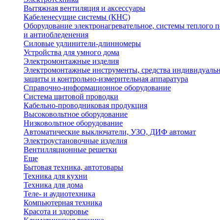
Вытяжная вентиляция и аксессуары
Кабеленесущие системы (КНС)
Оборудование электронагревательное, системы теплого п
и антиобледенения
Силовые удлинители-длинномеры
Устройства для умного дома
Электромонтажные изделия
Электромонтажные инструменты, средства индивидуаль
защиты и контрольно-измерительная аппаратура
Справочно-информационное оборудование
Система щитовой проводки
Кабельно-проводниковая продукция
Высоковольтное оборудование
Низковольтное оборудование
Автоматические выключатели, УЗО, ДИФ автомат
Электроустановочные изделия
Вентилляционные решетки
Еще
Бытовая техника, автотовары
Техника для кухни
Техника для дома
Теле- и аудиотехника
Компьютерная техника
Красота и здоровье