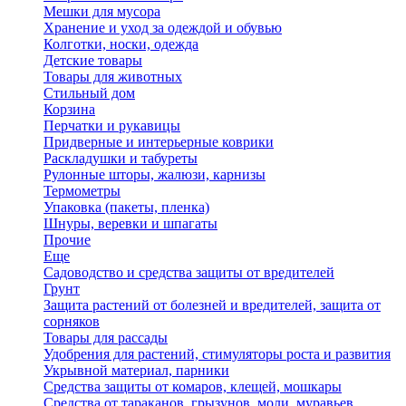
Мешки для мусора
Хранение и уход за одеждой и обувью
Колготки, носки, одежда
Детские товары
Товары для животных
Стильный дом
Корзина
Перчатки и рукавицы
Придверные и интерьерные коврики
Раскладушки и табуреты
Рулонные шторы, жалюзи, карнизы
Термометры
Упаковка (пакеты, пленка)
Шнуры, веревки и шпагаты
Прочие
Еще
Садоводство и средства защиты от вредителей
Грунт
Защита растений от болезней и вредителей, защита от
сорняков
Товары для рассады
Удобрения для растений, стимуляторы роста и развития
Укрывной материал, парники
Средства защиты от комаров, клещей, мошкары
Средства от тараканов, грызунов, моли, муравьев