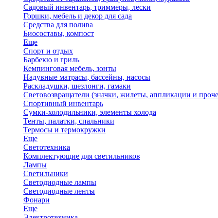
Садовый инвентарь, триммеры, лески
Горшки, мебель и декор для сада
Средства для полива
Биосоставы, компост
Еще
Спорт и отдых
Барбекю и гриль
Кемпинговая мебель, зонты
Надувные матрасы, бассейны, насосы
Раскладушки, шезлонги, гамаки
Световозвращатели (значки, жилеты, аппликации и проче
Спортивный инвентарь
Сумки-холодильники, элементы холода
Тенты, палатки, спальники
Термосы и термокружки
Еще
Светотехника
Комплектующие для светильников
Лампы
Светильники
Светодиодные лампы
Светодиодные ленты
Фонари
Еще
Электротехника