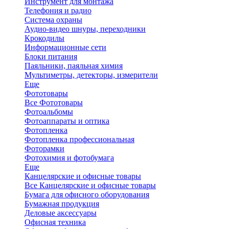
Инструмент для монтажа
Телефония и радио
Система охраны
Аудио-видео шнуры, переходники
Крокодилы
Информационные сети
Блоки питания
Паяльники, паяльная химия
Мультиметры, детекторы, измерители
Еще
Фототовары
Все Фототовары
Фотоальбомы
Фотоаппараты и оптика
Фотопленка
Фотопленка профессиональная
Фоторамки
Фотохимия и фотобумага
Еще
Канцелярские и офисные товары
Все Канцелярские и офисные товары
Бумага для офисного оборудования
Бумажная продукция
Деловые аксессуары
Офисная техника