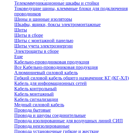
Телекоммуникационные шкафы и стойки
Токоведущие шины, клеммные блоки для подключения
проводников
Шины и шинные изоляторы
Шкафы, ящики, боксы электромонтажные
Щиты
Щиты в сборе
Щиты с монтажной панелью
Щиты учета электроэнергии
Электрощиты в сборе
Еще
Кабельно-проводниковая продукция
Все Кабельно-проводниковая продукция
Алюминиевый силовой кабель
Гибкий силовой кабель общего назначения: КГ (КГ-ХЛ)
Кабель для информационных сетей
Кабель контрольный
Кабель монтажный
Кабель сигнализации
Медный силовой кабель
Провода бытовые
Провода и шнуры соединительные
Провода изолированные для воздушных линий СИП
Провода неизолированные
Провода установочные гибкие и жесткие