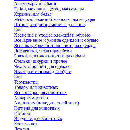
Аксессуары для бани
Губки, мочалки, щетки, массажеры
Корзины для белья
Мебель для ванной комнаты, аксессуары
Шторы, коврики, карнизы для ванн
Еще
Хранение и уход за одеждой и обувью
Все Хранение и уход за одеждой и обувью
Вешалки, крючки и плечики для одежды
Дождевики, чехлы для обуви
Рожки, сушилки и щетки для обуви
Стельки, шнурки и прочее
Чехлы и ролики для одежды
Этажерки и полки для обуви
Еще
Термометры
Товары для животных
Все Товары для животных
Аквариумистика
Амуниция (поводки, ошейники)
Гигиена для животных
Груминг
Игрушки для животных
Когтеточки
Лежаки