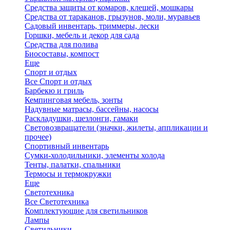
Средства защиты от комаров, клещей, мошкары
Средства от тараканов, грызунов, моли, муравьев
Садовый инвентарь, триммеры, лески
Горшки, мебель и декор для сада
Средства для полива
Биосоставы, компост
Еще
Спорт и отдых
Все Спорт и отдых
Барбекю и гриль
Кемпинговая мебель, зонты
Надувные матрасы, бассейны, насосы
Раскладушки, шезлонги, гамаки
Световозвращатели (значки, жилеты, аппликации и
прочее)
Спортивный инвентарь
Сумки-холодильники, элементы холода
Тенты, палатки, спальники
Термосы и термокружки
Еще
Светотехника
Все Светотехника
Комплектующие для светильников
Лампы
Светильники