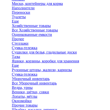
Миски, контейнеры для корма
Наполнители
Переноски
Туалеты
Еще
Хозяйственные товары
Все Хозяйственные товары
Оцинкованные емкости
Прочее
Стеллажи
Сумка-тележка
Сушилки для белья, гладильные доски
Тазы
Ящики, корзины, коробки для хранения
Еще
Рулонные шторы, жалюзи, карнизы
Сумка-тележка
Уборочный инвентарь
Все Уборочный инвентарь
Ведра, урны
Веники, щётки, совки
Лопаты, мётлы
Окномойки
Прочие товары
Швабры, насадки, черенки