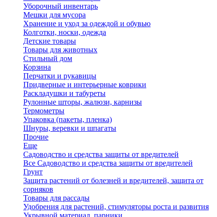
Уборочный инвентарь
Мешки для мусора
Хранение и уход за одеждой и обувью
Колготки, носки, одежда
Детские товары
Товары для животных
Стильный дом
Корзина
Перчатки и рукавицы
Придверные и интерьерные коврики
Раскладушки и табуреты
Рулонные шторы, жалюзи, карнизы
Термометры
Упаковка (пакеты, пленка)
Шнуры, веревки и шпагаты
Прочие
Еще
Садоводство и средства защиты от вредителей
Все Садоводство и средства защиты от вредителей
Грунт
Защита растений от болезней и вредителей, защита от
сорняков
Товары для рассады
Удобрения для растений, стимуляторы роста и развития
Укрывной материал, парники