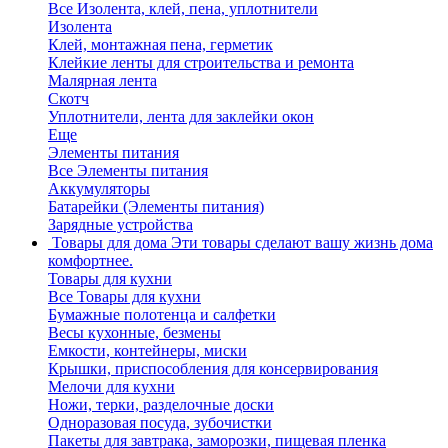
Все Изолента, клей, пена, уплотнители
Изолента
Клей, монтажная пена, герметик
Клейкие ленты для строительства и ремонта
Малярная лента
Скотч
Уплотнители, лента для заклейки окон
Еще
Элементы питания
Все Элементы питания
Аккумуляторы
Батарейки (Элементы питания)
Зарядные устройства
Товары для дома
Эти товары сделают вашу жизнь дома
комфортнее.
Товары для кухни
Все Товары для кухни
Бумажные полотенца и салфетки
Весы кухонные, безмены
Емкости, контейнеры, миски
Крышки, приспособления для консервирования
Мелочи для кухни
Ножи, терки, разделочные доски
Одноразовая посуда, зубочистки
Пакеты для завтрака, заморозки, пищевая пленка