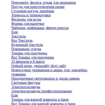
Пергамент, фольга, рукав для запекания
Посуда для приготовления пищи
Столовая посуда, приборы
Термосы и термокружки
Фильтры для воды
Формы для выпечки
Чайники, кофеварки, френч-прессы
Еще
Текстиль
Все Текстиль
Кухонный текстиль
Покрывала, пледы
Товары для праздника
Все Товары для праздника
23 февраля и 8 марта
Гибкий неон, дюралайт, белт лайт
Новогодние украшения и шары, ели, наклейки,
упаковка
Праздничные светильники и диско-лампы
Световые фигуры
Электрогирлянды
Электрогирлянды профессиональные
Еще
Товары для ванной комнаты и бани
Все Товары для ванной комнаты и бани