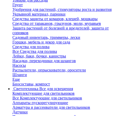
Товары для рассады
Грунт
Удобрения для растений, стимуляторы роста и развития
Укрывной материал, парники
Средства защиты от комаров, клещей, мошкары
Средства от тараканов, грызунов, моли, муравьев
Защита растений от болезней и вредителей, защита от
сорняков
Садовый инвентарь, триммеры, лески
Горшки, мебель и декор для сада
Средства для полива
Все Средства для полива
Лейки, баки, бочки, канистры
Насадки, переходники для шлангов
Насосы
Распылители, опрыскиватели, оросители
Шланги
Еще
Биосоставы, компост
Светотехника
Все для освещения
Комплектующие для светильников
Все Комплектующие для светильников
Аппараты пускорегулирующие
Арматура и рассеиватели для светильников
Датчики