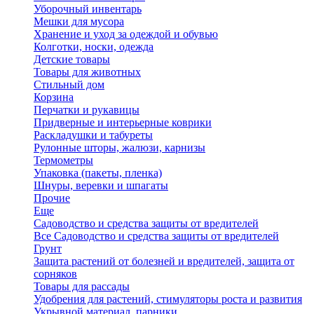
Уборочный инвентарь
Мешки для мусора
Хранение и уход за одеждой и обувью
Колготки, носки, одежда
Детские товары
Товары для животных
Стильный дом
Корзина
Перчатки и рукавицы
Придверные и интерьерные коврики
Раскладушки и табуреты
Рулонные шторы, жалюзи, карнизы
Термометры
Упаковка (пакеты, пленка)
Шнуры, веревки и шпагаты
Прочие
Еще
Садоводство и средства защиты от вредителей
Все Садоводство и средства защиты от вредителей
Грунт
Защита растений от болезней и вредителей, защита от
сорняков
Товары для рассады
Удобрения для растений, стимуляторы роста и развития
Укрывной материал, парники