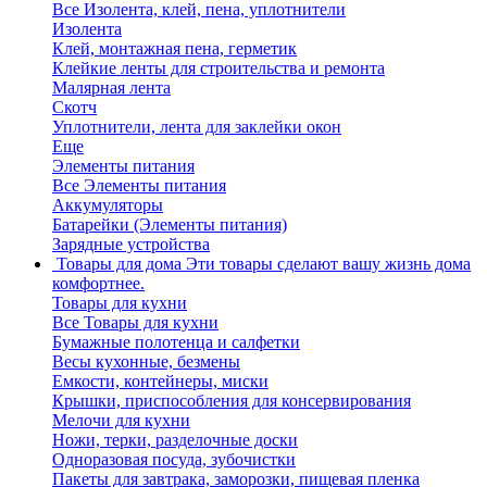
Все Изолента, клей, пена, уплотнители
Изолента
Клей, монтажная пена, герметик
Клейкие ленты для строительства и ремонта
Малярная лента
Скотч
Уплотнители, лента для заклейки окон
Еще
Элементы питания
Все Элементы питания
Аккумуляторы
Батарейки (Элементы питания)
Зарядные устройства
Товары для дома
Эти товары сделают вашу жизнь дома
комфортнее.
Товары для кухни
Все Товары для кухни
Бумажные полотенца и салфетки
Весы кухонные, безмены
Емкости, контейнеры, миски
Крышки, приспособления для консервирования
Мелочи для кухни
Ножи, терки, разделочные доски
Одноразовая посуда, зубочистки
Пакеты для завтрака, заморозки, пищевая пленка