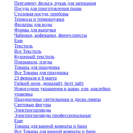
Пергамент, фольга, рукав для запекания
Посуда для приготовления пищи
Столовая посуда, приборы
Термосы и термокружки
Фильтры для воды
Формы для выпечки
Чайники, кофеварки, френч-прессы
Еще
Текстиль
Все Текстиль
Кухонный текстиль
Покрывала, пледы
Товары для праздника
Все Товары для праздника
23 февраля и 8 марта
Гибкий неон, дюралайт, белт лайт
Новогодние украшения и шары, ели, наклейки,
упаковка
Праздничные светильники и диско-лампы
Световые фигуры
Электрогирлянды
Электрогирлянды профессиональные
Еще
Товары для ванной комнаты и бани
Все Товары для ванной комнаты и бани