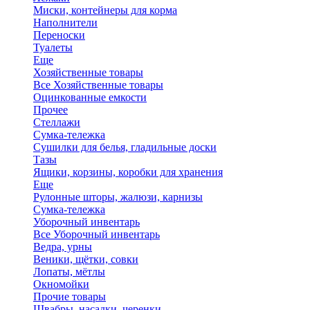
Миски, контейнеры для корма
Наполнители
Переноски
Туалеты
Еще
Хозяйственные товары
Все Хозяйственные товары
Оцинкованные емкости
Прочее
Стеллажи
Сумка-тележка
Сушилки для белья, гладильные доски
Тазы
Ящики, корзины, коробки для хранения
Еще
Рулонные шторы, жалюзи, карнизы
Сумка-тележка
Уборочный инвентарь
Все Уборочный инвентарь
Ведра, урны
Веники, щётки, совки
Лопаты, мётлы
Окномойки
Прочие товары
Швабры, насадки, черенки