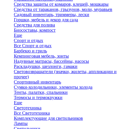
Средства защиты от комаров, клещей, мошкары
Средства от тараканов, грызунов, моли, муравьев
Садовый инвентарь, триммеры, лески
Горшки, мебель и декор для сада
Средства для полива
Биосоставы, компост
Еще
Спорт и отдых
Все Спорт и отдых
Барбекю и гриль
Кемпинговая мебель, зонты
Надувные матрасы, бассейны, насосы
Раскладушки, шезлонги, гамаки
Световозвращатели (значки, жилеты, аппликации и
прочее)
Спортивный инвентарь
Сумки-холодильники, элементы холода
Тенты, палатки, спальники
Термосы и термокружки
Еще
Светотехника
Все Светотехника
Комплектующие для светильников
Лампы
Светильники