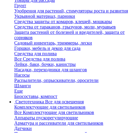
Товары для рассады
Грунт
Удобрения для растений, стимуляторы роста и развития
Укрывной материал, парники
Средства защиты от комаров, клещей, мошкары
Средства от тараканов, грызунов, моли, муравьев
Защита растений от болезней и вредителей, защита от
сорняков
Садовый инвентарь, триммеры, лески
Горшки, мебель и декор для сада
Средства для полива
Все Средства для полива
Лейки, баки, бочки, канистры
Насадки, переходники для шлангов
Насосы
Распылители, опрыскиватели, оросители
Шланги
Еще
Биосоставы, компост
Светотехника
Все для освещения
Комплектующие для светильников
Все Комплектующие для светильников
Аппараты пускорегулирующие
Арматура и рассеиватели для светильников
Датчики