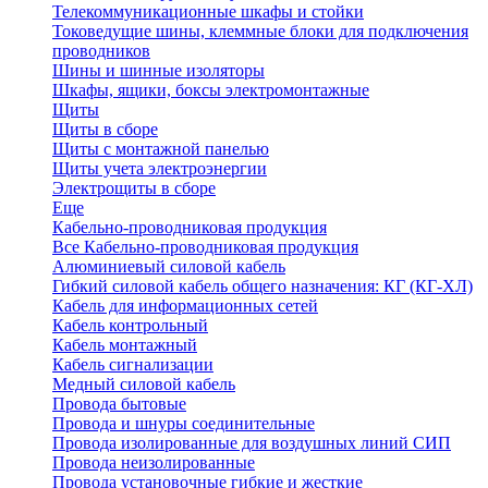
Телекоммуникационные шкафы и стойки
Токоведущие шины, клеммные блоки для подключения
проводников
Шины и шинные изоляторы
Шкафы, ящики, боксы электромонтажные
Щиты
Щиты в сборе
Щиты с монтажной панелью
Щиты учета электроэнергии
Электрощиты в сборе
Еще
Кабельно-проводниковая продукция
Все Кабельно-проводниковая продукция
Алюминиевый силовой кабель
Гибкий силовой кабель общего назначения: КГ (КГ-ХЛ)
Кабель для информационных сетей
Кабель контрольный
Кабель монтажный
Кабель сигнализации
Медный силовой кабель
Провода бытовые
Провода и шнуры соединительные
Провода изолированные для воздушных линий СИП
Провода неизолированные
Провода установочные гибкие и жесткие