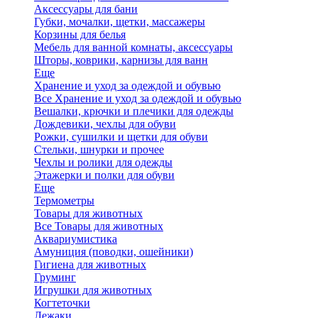
Аксессуары для бани
Губки, мочалки, щетки, массажеры
Корзины для белья
Мебель для ванной комнаты, аксессуары
Шторы, коврики, карнизы для ванн
Еще
Хранение и уход за одеждой и обувью
Все Хранение и уход за одеждой и обувью
Вешалки, крючки и плечики для одежды
Дождевики, чехлы для обуви
Рожки, сушилки и щетки для обуви
Стельки, шнурки и прочее
Чехлы и ролики для одежды
Этажерки и полки для обуви
Еще
Термометры
Товары для животных
Все Товары для животных
Аквариумистика
Амуниция (поводки, ошейники)
Гигиена для животных
Груминг
Игрушки для животных
Когтеточки
Лежаки