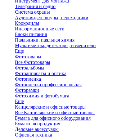
Инструмент для монтажа
Телефония и радио
Система охраны
Аудио-видео шнуры, переходники
Крокодилы
Информационные сети
Блоки питания
Паяльники, паяльная химия
Мультиметры, детекторы, измерители
Еще
Фототовары
Все Фототовары
Фотоальбомы
Фотоаппараты и оптика
Фотопленка
Фотопленка профессиональная
Фоторамки
Фотохимия и фотобумага
Еще
Канцелярские и офисные товары
Все Канцелярские и офисные товары
Бумага для офисного оборудования
Бумажная продукция
Деловые аксессуары
Офисная техника