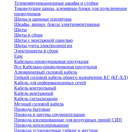
Телекоммуникационные шкафы и стойки
Токоведущие шины, клеммные блоки для подключения
проводников
Шины и шинные изоляторы
Шкафы, ящики, боксы электромонтажные
Щиты
Щиты в сборе
Щиты с монтажной панелью
Щиты учета электроэнергии
Электрощиты в сборе
Еще
Кабельно-проводниковая продукция
Все Кабельно-проводниковая продукция
Алюминиевый силовой кабель
Гибкий силовой кабель общего назначения: КГ (КГ-ХЛ)
Кабель для информационных сетей
Кабель контрольный
Кабель монтажный
Кабель сигнализации
Медный силовой кабель
Провода бытовые
Провода и шнуры соединительные
Провода изолированные для воздушных линий СИП
Провода неизолированные
Провода установочные гибкие и жесткие