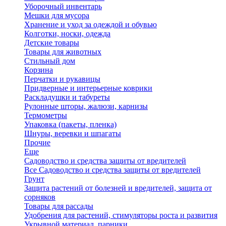
Уборочный инвентарь
Мешки для мусора
Хранение и уход за одеждой и обувью
Колготки, носки, одежда
Детские товары
Товары для животных
Стильный дом
Корзина
Перчатки и рукавицы
Придверные и интерьерные коврики
Раскладушки и табуреты
Рулонные шторы, жалюзи, карнизы
Термометры
Упаковка (пакеты, пленка)
Шнуры, веревки и шпагаты
Прочие
Еще
Садоводство и средства защиты от вредителей
Все Садоводство и средства защиты от вредителей
Грунт
Защита растений от болезней и вредителей, защита от
сорняков
Товары для рассады
Удобрения для растений, стимуляторы роста и развития
Укрывной материал, парники