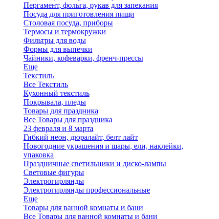
Пергамент, фольга, рукав для запекания
Посуда для приготовления пищи
Столовая посуда, приборы
Термосы и термокружки
Фильтры для воды
Формы для выпечки
Чайники, кофеварки, френч-прессы
Еще
Текстиль
Все Текстиль
Кухонный текстиль
Покрывала, пледы
Товары для праздника
Все Товары для праздника
23 февраля и 8 марта
Гибкий неон, дюралайт, белт лайт
Новогодние украшения и шары, ели, наклейки,
упаковка
Праздничные светильники и диско-лампы
Световые фигуры
Электрогирлянды
Электрогирлянды профессиональные
Еще
Товары для ванной комнаты и бани
Все Товары для ванной комнаты и бани