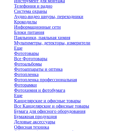
Инструмент для монтажа
Телефония и радио
Система охраны
Аудио-видео шнуры, переходники
Крокодилы
Информационные сети
Блоки питания
Паяльники, паяльная химия
Мультиметры, детекторы, измерители
Еще
Фототовары
Все Фототовары
Фотоальбомы
Фотоаппараты и оптика
Фотопленка
Фотопленка профессиональная
Фоторамки
Фотохимия и фотобумага
Еще
Канцелярские и офисные товары
Все Канцелярские и офисные товары
Бумага для офисного оборудования
Бумажная продукция
Деловые аксессуары
Офисная техника