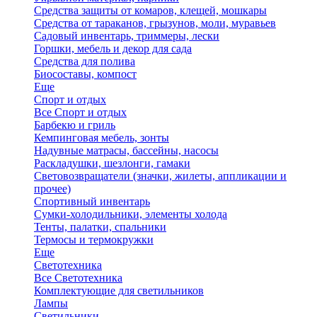
Средства защиты от комаров, клещей, мошкары
Средства от тараканов, грызунов, моли, муравьев
Садовый инвентарь, триммеры, лески
Горшки, мебель и декор для сада
Средства для полива
Биосоставы, компост
Еще
Спорт и отдых
Все Спорт и отдых
Барбекю и гриль
Кемпинговая мебель, зонты
Надувные матрасы, бассейны, насосы
Раскладушки, шезлонги, гамаки
Световозвращатели (значки, жилеты, аппликации и
прочее)
Спортивный инвентарь
Сумки-холодильники, элементы холода
Тенты, палатки, спальники
Термосы и термокружки
Еще
Светотехника
Все Светотехника
Комплектующие для светильников
Лампы
Светильники