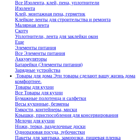
Все Изолента, клей, пена, уплотнители
Изолента
Клей, монтажная пена, герметик
Клейкие ленты для строительства и ремонта
Малярная лента
Скотч
Уплотнители, лента для заклейки окон
Еще
Элементы питания
Все Элементы питания
Аккумуляторы
Батарейки (Элементы питания)
Зарядные устройства
Товары для дома
Эти товары сделают вашу жизнь дома
комфортнее.
Товары для кухни
Все Товары для кухни
Бумажные полотенца и салфетки
Весы кухонные, безмены
Емкости, контейнеры, миски
Крышки, приспособления для консервирования
Мелочи для кухни
Ножи, терки, разделочные доски
Одноразовая посуда, зубочистки
Пакеты для завтрака, заморозки, пищевая пленка