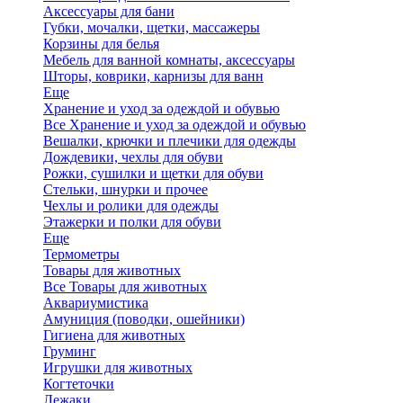
Аксессуары для бани
Губки, мочалки, щетки, массажеры
Корзины для белья
Мебель для ванной комнаты, аксессуары
Шторы, коврики, карнизы для ванн
Еще
Хранение и уход за одеждой и обувью
Все Хранение и уход за одеждой и обувью
Вешалки, крючки и плечики для одежды
Дождевики, чехлы для обуви
Рожки, сушилки и щетки для обуви
Стельки, шнурки и прочее
Чехлы и ролики для одежды
Этажерки и полки для обуви
Еще
Термометры
Товары для животных
Все Товары для животных
Аквариумистика
Амуниция (поводки, ошейники)
Гигиена для животных
Груминг
Игрушки для животных
Когтеточки
Лежаки