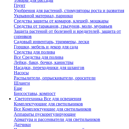
Товары для рассады
Грунт
Удобрения для растений, стимуляторы роста и развития
Укрывной материал, парники
Средства защиты от комаров, клещей, мошкары
Средства от тараканов, грызунов, моли, муравьев
Защита растений от болезней и вредителей, защита от
сорняков
Садовый инвентарь, триммеры, лески
Горшки, мебель и декор для сада
Средства для полива
Все Средства для полива
Лейки, баки, бочки, канистры
Насадки, переходники для шлангов
Насосы
Распылители, опрыскиватели, оросители
Шланги
Еще
Биосоставы, компост
Светотехника
Все для освещения
Комплектующие для светильников
Все Комплектующие для светильников
Аппараты пускорегулирующие
Арматура и рассеиватели для светильников
Датчики