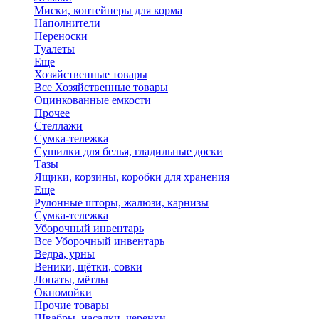
Миски, контейнеры для корма
Наполнители
Переноски
Туалеты
Еще
Хозяйственные товары
Все Хозяйственные товары
Оцинкованные емкости
Прочее
Стеллажи
Сумка-тележка
Сушилки для белья, гладильные доски
Тазы
Ящики, корзины, коробки для хранения
Еще
Рулонные шторы, жалюзи, карнизы
Сумка-тележка
Уборочный инвентарь
Все Уборочный инвентарь
Ведра, урны
Веники, щётки, совки
Лопаты, мётлы
Окномойки
Прочие товары
Швабры, насадки, черенки