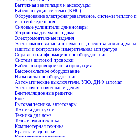
Вытяжная вентиляция и аксессуары
Кабеленесущие системы (КНС)
Оборудование электронагревательное, системы теплого п
и антиобледенения
Силовые удлинители-длинномеры
Устройства для умного дома
Электромонтажные изделия
Электромонтажные инструменты, средства индивидуаль
защиты и контрольно-измерительная аппаратура
Справочно-информационное оборудование
Система щитовой проводки
Кабельно-проводниковая продукция
Высоковольтное оборудование
Низковольтное оборудование
Автоматические выключатели, УЗО, ДИФ автомат
Электроустановочные изделия
Вентилляционные решетки
Еще
Бытовая техника, автотовары
Техника для кухни
Техника для дома
Теле- и аудиотехника
Компьютерная техника
Красота и здоровье