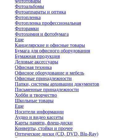
Фототовары
Фотоальбомы
Фотоаппараты и оптика
Фотопленка
Фотопленка профессиональная
Фоторамки
Фотохимия и фотобумага
Еще
Канцелярские и офисные товары
Бумага для офисного оборудования
Бумажная продукция
Деловые аксессуары
Офисная техника
Офисное оборудование и мебель
Офисные принадлежности
Папки, системы архивации документов
Письменные принадлежности
Хобби и творчество
Школьные товары
Еще
Носители информации
Аудио и видео кассеты
Карты памяти, флеш-диски
Конверты, стойки и прочее
Оптические диски (CD, DVD, Blu-Ray)