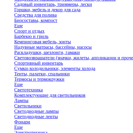
Садовый инвентарь, триммеры, лески
Горшки, мебель и декор для сада
Средства для полива
Биосоставы, компост
Еще
Спорт и отдых
Барбекю и гриль
Кемпинговая мебель, зонты
Надувные матрасы, бассейны, насосы
Раскладушки, шезлонги, гамаки
Световозвращатели (значки, жилеты, аппликации и проче
Спортивный инвентарь
Сумки-холодильники, элементы холода
Тенты, палатки, спальники
Термосы и термокружки
Еще
Светотехника
Комплектующие для светильников
Лампы
Светильники
Светодиодные лампы
Светодиодные ленты
Фонари
Еще
Электротехника