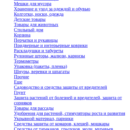
Мешки для мусора
Хранение и уход за одеждой и обувью
Колготки, носки, одежда
Детские товары
Товары для животных
Стильный дом
Корзина
Перчатки и рукавицы
Придверные и интерьерные коврики
Раскладушки и табуреты
Рулонные шторы, жалюзи, карнизы
Термометры
Упаковка (пакеты, пленка)
Шнуры, веревки и шпагаты
Прочие
Еще
Садоводство и средства защиты от вредителей
Грунт
Защита растений от болезней и вредителей, защита от
сорняков
Товары для рассады
Удобрения для растений, стимуляторы роста и развития
Укрывной материал, парники
Средства защиты от комаров, клещей, мошкары
Средства от тараканов, грызунов, моли, муравьев